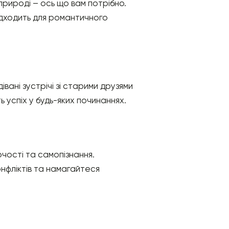
 природі – ось що вам потрібно.
підходить для романтичного
вані зустрічі зі старими друзями
ь успіх у будь-яких починаннях.
рчості та самопізнання.
онфліктів та намагайтеся