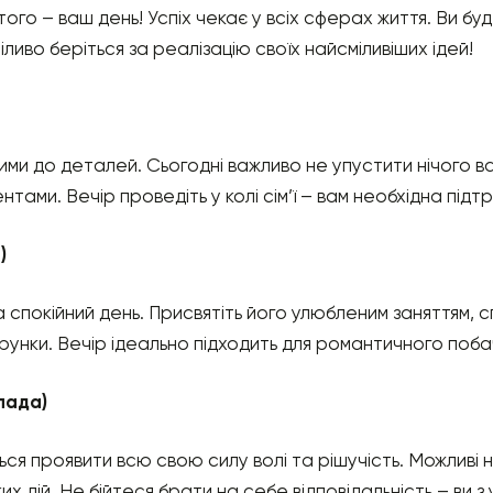
ого – ваш день! Успіх чекає у всіх сферах життя. Ви буд
іливо беріться за реалізацію своїх найсміливіших ідей!
жними до деталей. Сьогодні важливо не упустити нічого 
тами. Вечір проведіть у колі сім’ї – вам необхідна підтр
)
 спокійний день. Присвятіть його улюбленим заняттям, с
рунки. Вечір ідеально підходить для романтичного поба
пада)
ся проявити всю свою силу волі та рішучість. Можливі н
х дій. Не бійтеся брати на себе відповідальність – ви з