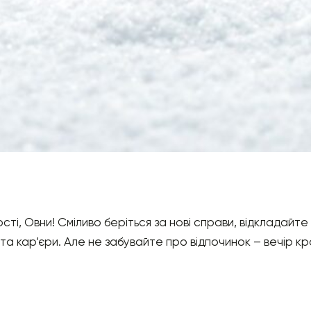
сті, Овни! Сміливо беріться за нові справи, відкладайт
в та кар’єри. Але не забувайте про відпочинок – вечір к