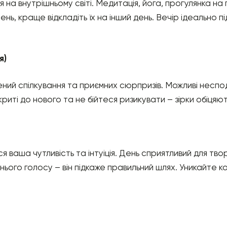
я на внутрішньому світі. Медитація, йога, прогулянка на
нь, краще відкладіть їх на інший день. Вечір ідеально 
я)
ний спілкування та приємних сюрпризів. Можливі несподі
криті до нового та не бійтеся ризикувати – зірки обіцяют
ся ваша чутливість та інтуіція. День сприятливий для тво
ього голосу – він підкаже правильний шлях. Уникайте к