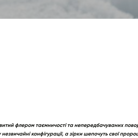
овитий флером таємничості та непередбачуваних поворо
незвичайні конфігурації, а зірки шепочуть свої пророц