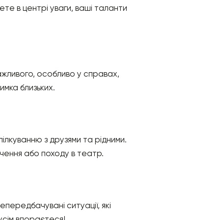
ете в центрі уваги, ваші таланти
важливого, особливо у справах,
имка близьких.
пілкуванню з друзями та рідними.
чення або походу в театр.
епередбачувані ситуації, які
 усім впораєтеся!