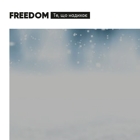
FREEDOM
Те, що надихає