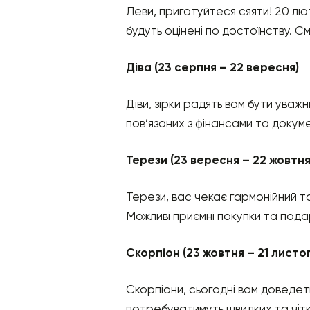
Леви, приготуйтеся сяяти! 20 лют
будуть оцінені по достоїнству. См
Діва (23 серпня – 22 вересня)
Діви, зірки радять вам бути ува
пов’язаних з фінансами та докумен
Терези (23 вересня – 22 жовтня
Терези, вас чекає гармонійний та
Можливі приємні покупки та пода
Скорпіон (23 жовтня – 21 листо
Скорпіони, сьогодні вам доведеть
потребуватимуть швидких та чітки