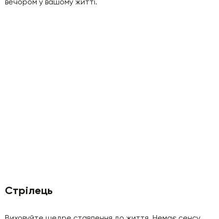
вечором у вашому житті.
Стрілець
Виховуйте щедре ставлення до життя. Немає сенсу