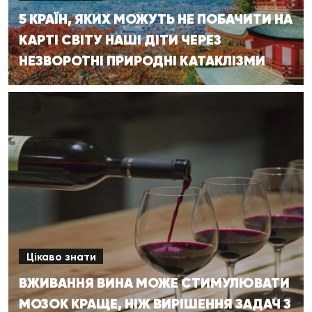
5 КРАЇН, ЯКИХ МОЖУТЬ НЕ ПОБАЧИТИ НА
КАРТІ СВІТУ НАШІ ДІТИ ЧЕРЕЗ
НЕЗВОРОТНІ ПРИРОДНІ КАТАКЛІЗМИ
Цікаво знати
ВЖИВАННЯ ВИНА МОЖЕ СТИМУЛЮВАТИ
МОЗОК КРАЩЕ, НІЖ ВИРІШЕННЯ ЗАДАЧ З