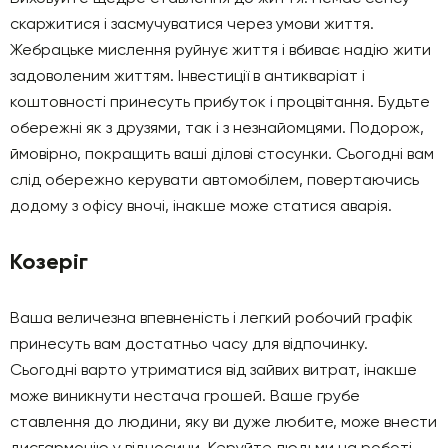
скаржитися і засмучуватися через умови життя.
Жебрацьке мислення руйнує життя і вбиває надію жити
задоволеним життям. Інвестиції в антикваріат і
коштовності принесуть прибуток і процвітання. Будьте
обережні як з друзями, так і з незнайомцями. Подорож,
ймовірно, покращить ваші ділові стосунки. Сьогодні вам
слід обережно керувати автомобілем, повертаючись
додому з офісу вночі, інакше може статися аварія.
Козеріг
Ваша величезна впевненість і легкий робочий графік
принесуть вам достатньо часу для відпочинку.
Сьогодні варто утриматися від зайвих витрат, інакше
може виникнути нестача грошей. Ваше грубе
ставлення до людини, яку ви дуже любите, може внести
дисгармонію у відносини. Керуйте людьми на роботі –