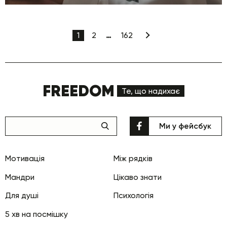
1
2
…
162
FREEDOM
Те, що надихає
Ми у фейсбук
Мотивація
Між рядків
Мандри
Цікаво знати
Для душі
Психологія
5 хв на посмішку