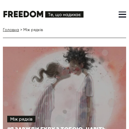
FREEDOM
Те, що надихає
Головна
>
Між рядків
Між рядків