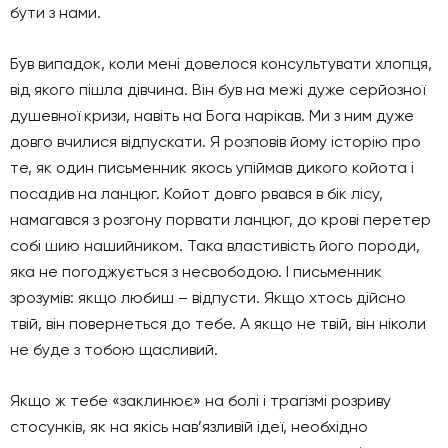
бути з нами.
Був випадок, коли мені довелося консультувати хлопця,
від якого пішла дівчина. Він був на межі дуже серйозної
душевної кризи, навіть на Бога нарікав. Ми з ним дуже
довго вчилися відпускати. Я розповів йому історію про
те, як один письменник якось упіймав дикого койота і
посадив на ланцюг. Койот довго рвався в бік лісу,
намагався з розгону порвати ланцюг, до крові перетер
собі шию нашийником. Така властивість його породи,
яка не погоджується з несвободою. І письменник
зрозумів: якщо любиш – відпусти. Якщо хтось дійсно
твій, він повернеться до тебе. А якщо не твій, він ніколи
не буде з тобою щасливий.
Якщо ж тебе «заклинює» на болі і трагізмі розриву
стосунків, як на якісь нав’язливій ідеї, необхідно