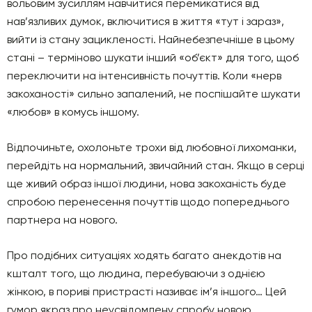
вольовим зусиллям навчитися перемикатися від
нав’язливих думок, включитися в життя «тут і зараз»,
вийти із стану зацикленості. Найнебезпечніше в цьому
стані – терміново шукати інший «об’єкт» для того, щоб
переключити на інтенсивність почуттів. Коли «нерв
закоханості» сильно запалений, не поспішайте шукати
«любов» в комусь іншому.
Відпочиньте, охолоньте трохи від любовної лихоманки,
перейдіть на нормальний, звичайний стан. Якщо в серці
ще живий образ іншої людини, нова закоханість буде
спробою перенесення почуттів щодо попереднього
партнера на нового.
Про подібних ситуаціях ходять багато анекдотів на
кшталт того, що людина, перебуваючи з однією
жінкою, в пориві пристрасті називає ім’я іншого… Цей
гумор якраз про неусвідомлену спробу новою