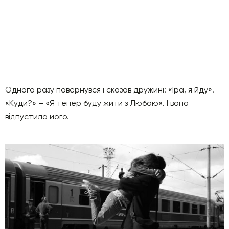
Одного разу повернувся і сказав дружині: «Іра, я йду». –
«Куди?» – «Я тепер буду жити з Любою». І вона
відпустила його.