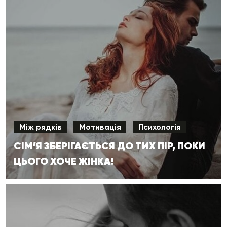
Між рядків
Мотивація
Психологія
СІМ’Я ЗБЕРІГАЄТЬСЯ ДО ТИХ ПІР, ПОКИ
ЦЬОГО ХОЧЕ ЖІНКА!