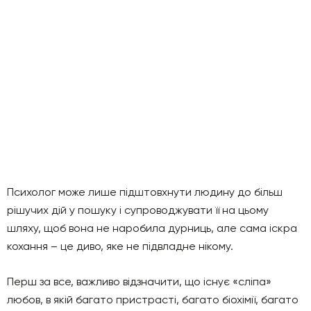
Психолог може лише підштовхнути людину до більш
рішучих дій у пошуку і супроводжувати її на цьому
шляху, щоб вона не наробила дурниць, але сама іскра
кохання – це диво, яке не підвладне нікому.
Перш за все, важливо відзначити, що існує «сліпа»
любов, в якій багато пристрасті, багато біохімії, багато