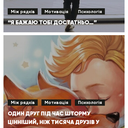
Між рядків
Мотивація
Психологія
“Я БАЖАЮ ТОБІ ДОСТАТНЬО…”
Між рядків
Мотивація
Психологія
ОДИН ДРУГ ПІД ЧАС ШТОРМУ
ЦІННІШИЙ, НІЖ ТИСЯЧА ДРУЗІВ У