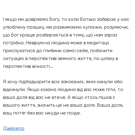
І якщо ми довіряємо Богу, то коли Батько забирає у нас
улюблену іграшку, ми разжимаємо кулачки, розуміючи,
що Бог краще розбирається в тому, що нам зараз
потрібно. Невіруюча людина може в медитації
прислухатися до глибини самої себе, побачити
ситуацію в перспективі земного життя, по шляху в
перспективі вічності…
Я хочу підбадьорити всіх закоханих, яких кинули або
відкинули. Якщо кохана людина від вас може піти, то
ваша доля від вас не втече. А якщо хтось пішов з
вашого життя, значить це не ваша доля. Ваша доля,
ваш потяг без вас нікуди не поїде.
Джерело