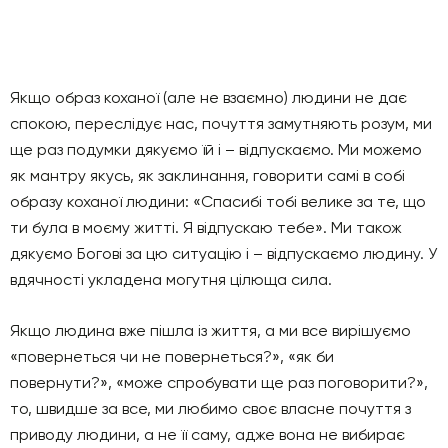
Якщо образ коханої (але не взаємно) людини не дає
спокою, переслідує нас, почуття замутняють розум, ми
ще раз подумки дякуємо їй і – відпускаємо. Ми можемо
як мантру якусь, як заклинання, говорити самі в собі
образу коханої людини: «Спасибі тобі велике за те, що
ти була в моєму житті. Я відпускаю тебе». Ми також
дякуємо Богові за цю ситуацію і – відпускаємо людину. У
вдячності укладена могутня цілюща сила.
Якщо людина вже пішла із життя, а ми все вирішуємо
«повернеться чи не повернеться?», «як би
повернути?», «може спробувати ще раз поговорити?»,
то, швидше за все, ми любимо своє власне почуття з
приводу людини, а не її саму, адже вона не вибирає