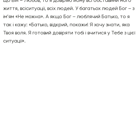
що Він – Любов, то я довіряю йому всі обставини мого
життя, всіситуації, всіх людей. У багатьох людей Бог – з
ім’ям «Не можна». А якщо Бог – люблячий Батько, то я
так і кажу: «Батько, відкрий, покажи! Я хочу знати, яка
Твоя воля. Я готовий довіряти тобі і вчитися у Тебе з цієї
ситуації».