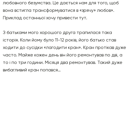
любовного безумства. Це дається нам для того, щоб
вона встигла трансформуватися в «зрячу» любов».
Приклад останньої хочу привести тут.
З батьками мого хорошого друга трапилася така
історія. Коли йому було 11-12 років, його батько став
ходити до сусідки «лагодити кран». Кран протікав дуже
часто. Майже кожен день він його ремонтував по дві, а
то і по три години. Місяця два ремонтував. Такий дуже
вибагливий кран попався…