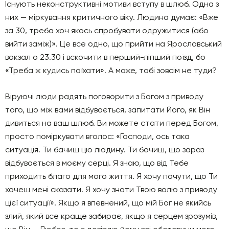
Існують неконструктивні мотиви вступу в шлюб. Одна з
них — міркування критичного віку. Людина думає: «Вже
за 30, треба хоч якось спробувати одружитися (або
вийти заміж)». Це все одно, що прийти на Ярославський
вокзал о 23.30 і вскочити в перший-ліпший поїзд, бо
«Треба ж кудись поїхати». А може, тобі зовсім не туди?
Віруючі люди радять поговорити з Богом з приводу
того, що між вами відбувається, запитати Його, як Він
дивиться на ваш шлюб. Ви можете стати перед Богом,
просто поміркувати вголос: «Господи, ось така
ситуація. Ти бачиш цю людину. Ти бачиш, що зараз
відбувається в моєму серці. Я знаю, що від Тебе
приходить благо для мого життя. Я хочу почути, що Ти
хочеш мені сказати. Я хочу знати Твою волю з приводу
цієї ситуації». Якщо я впевнений, що мій Бог не якийсь
злий, який все краще забирає, якщо я серцем зрозумів,