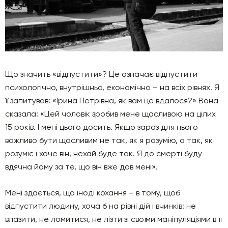
Що значить «відпустити»? Це означає відпустити
психологічно, внутрішньо, економічно – на всіх рівнях. Я
її запитував: «Ірина Петрівна, як вам це вдалося?» Вона
сказала: «Цей чоловік зробив мене щасливою на цілих
15 років. І мені цього досить. Якщо зараз для нього
важливо бути щасливим не так, як я розумію, а так, як
розуміє і хоче він, нехай буде так. Я до смерті буду
вдячна йому за те, що він вже дав мені».
Мені здається, що іноді кохання – в тому, щоб
відпустити людину, хоча б на рівні дій і вчинків: не
влазити, не ломитися, не лізти зі своїми маніпуляціями в її