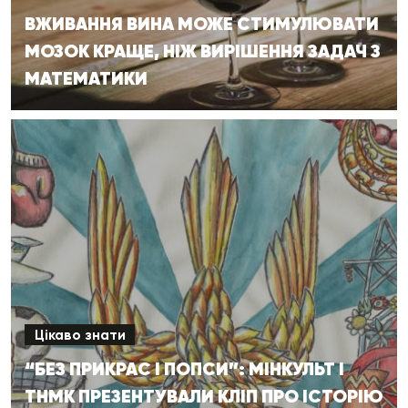
ВЖИВАННЯ ВИНА МОЖЕ СТИМУЛЮВАТИ
МОЗОК КРАЩЕ, НІЖ ВИРІШЕННЯ ЗАДАЧ З
МАТЕМАТИКИ
Цікаво знати
“БЕЗ ПРИКРАС І ПОПСИ”: МІНКУЛЬТ І
ТНМК ПРЕЗЕНТУВАЛИ КЛІП ПРО ІСТОРІЮ