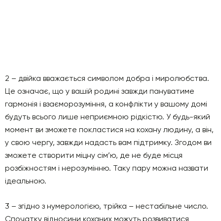
2 – двійка вважається символом добра і миролюбства.
Це означає, що у вашій родині завжди пануватиме
гармонія і взаєморозуміння, а конфлікти у вашому домі
будуть всього лише неприємною рідкістю. У будь-який
момент ви зможете покластися на кохану людину, а він,
у свою чергу, завжди надасть вам підтримку. Згодом ви
зможете створити міцну сім’ю, де не буде місця
розбіжностям і нерозумінню. Таку пару можна назвати
ідеальною.
3 – згідно з нумерологією, трійка – нестабільне число.
Спочатку відносини коханих можуть розвиватися