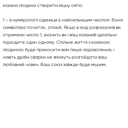
кохана людина створити міцну сім’ю.
1 – в нумерології одиниця є найсильнішим числом. Вона
символізує початок, спокій. Якщо в ході розрахунків ви
отримали число 1, значить ви і ваш коханий ідеально
підходите один одному. Спільне життя з коханою
людиною буде приносити вам лише задоволення, і
навіть дрібні сварки не зможуть розгойдати ваш
любовний човен. Ваш союз завжди буде міцним.