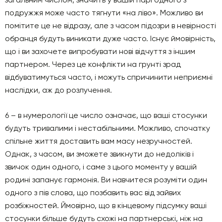
подружжя може часто тягнути «на ліво». Можливо ви
помітите це не відразу, але з часом підозри в невірності
обранця будуть виникати дуже часто. Існує ймовірність,
що і ви захочете випробувати нові відчуття з іншим
партнером. Через це конфлікти на грунті зрад
відбуватимуться часто, і можуть спричинити неприємні
наслідки, аж до розлучення.
6 – в нумерології це число означає, що ваші стосунки
будуть тривалими і нестабільними. Можливо, спочатку
спільне життя доставить вам масу незручностей.
Однак, з часом, ви зможете звикнути до недоліків і
звичок один одного, і саме з цього моменту у вашій
родині запанує гармонія. Ви навчитеся розуміти один
одного з пів слова, що позбавить вас від зайвих
розбіжностей. Ймовірно, що в кінцевому підсумку ваші
стосунки більше будуть схожі на партнерські, ніж на