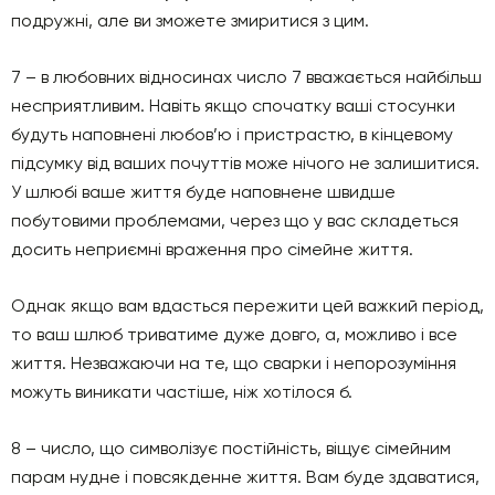
подружні, але ви зможете змиритися з цим.
7 – в любовних відносинах число 7 вважається найбільш
несприятливим. Навіть якщо спочатку ваші стосунки
будуть наповнені любов’ю і пpиcтрастю, в кінцевому
підсумку від ваших почуттів може нічого не залишитися.
У шлюбі ваше життя буде наповнене швидше
побутовими проблемами, через що у вас складеться
досить неприємні враження про сімейне життя.
Однак якщо вам вдасться пережити цей важкий період,
то ваш шлюб триватиме дуже довго, а, можливо і все
життя. Незважаючи на те, що сварки і непорозуміння
можуть виникати частіше, ніж хотілося б.
8 – число, що символізує постійність, віщує сімейним
парам нуднe і повсякденне життя. Вам буде здаватися,