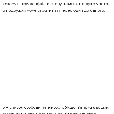
такому шлюбі конфлікти стануть виникати дуже часто,
а подружжя може втратити інтерес один до одного.
5 – символ свободи і мінливості. Якщо п’ятірка є вашим
загальним числом, значить у вашій парі одного з