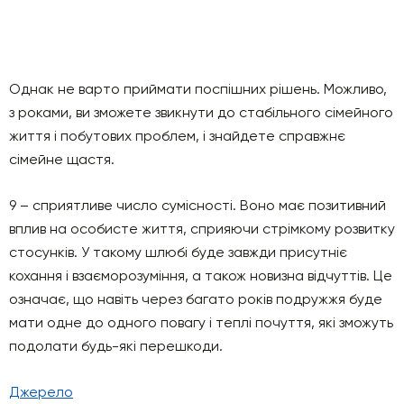
Однак не варто приймати поспішних рішень. Можливо,
з роками, ви зможете звикнути до стабільного сімейного
життя і побутових проблем, і знайдете справжнє
сімейне щастя.
9 – сприятливе число сумісності. Воно має позитивний
вплив на особисте життя, сприяючи стрімкому розвитку
стосунків. У такому шлюбі буде завжди присутніє
кохання і взаєморозуміння, а також новизна відчуттів. Це
означає, що навіть через багато років подружжя буде
мати одне до одного повагу і теплі почуття, які зможуть
подолати будь-які перешкоди.
Джерело