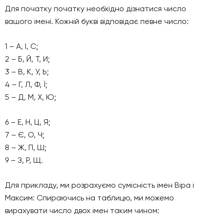
Для початку початку необхідно дізнатися число
вашого імені. Кожній букві відповідає певне число:
1 – А, І, С;
2 – Б, Й, Т, И;
3 – В, К, У, Ь;
4 – Г, Л, Ф, Ї;
5 – Д, М, Х, Ю;
6 – Е, Н, Ц, Я;
7 – Є, О, Ч;
8 – Ж, П, Ш;
9 – З, Р, Щ.
Для прикладу, ми розрахуємо сумісність імен Віра і
Максим: Спираючись на таблицю, ми можемо
вирахувати число двох імен таким чином: