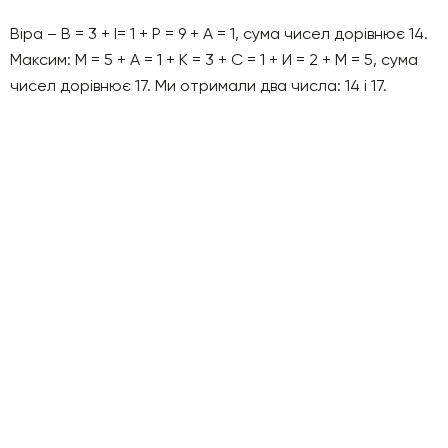
Віра – В = 3 + І= 1 + Р = 9 + А = 1, сума чисел дорівнює 14.
Максим: М = 5 + А = 1 + К = 3 + С = 1 + И = 2 + М = 5, сума
чисел дорівнює 17. Ми отримали два числа: 14 і 17.