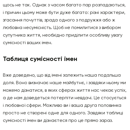
щось не так. Однак з часом багато пар розпадаються,
і причин цьому може бути дуже багато: різні характери,
згасання почуттів, зрада одного з подружжя або ж
любовна несумісність. Щоб не помилитися з вибором
супутника життя, необхідно приділити особливу увагу
сумісності ваших імен.
Таблиця сумісності імен
Вже доведено, що від імені залежить наша подальша
доля. Воно визначає наше майбутнє, і завдяки ньому ми
можемо дізнатися, в яких сферах життя нас чекає успіх,
а де нам доведеться потерпіти невдачі. Це стосується
і любовної сфери. Можливо ви і ваша друга половинка
просто не створені одне для одного. Завдяки таблиці
сумісності імен ви дізнаєтеся про це прямо зараз.