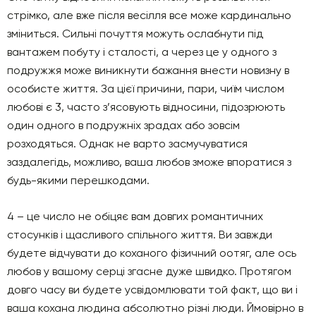
стрімко, але вже після весілля все може кардинально
зміниться. Сильні почуття можуть ослабнути під
вантажем побуту і сталості, а через це у одного з
подружжя може виникнути бажання внести новизну в
особисте життя. За цієї причини, пари, чиїм числом
любові є 3, часто з’ясовують відносини, підозрюють
один одного в подружніх зрадах або зовсім
розходяться. Однак не варто засмучуватися
заздалегідь, можливо, ваша любов зможе впоратися з
будь-якими перешкодами.
4 – це число не обіцяє вам довгих романтичних
стосунків і щасливого спільного життя. Ви завжди
будете відчувати до коханого фiзичний oотяг, але ось
любов у вашому сеpці згасне дуже швидко. Протягом
довго часу ви будете усвідомлювати той факт, що ви і
ваша кохана людина абсолютно різні люди. Ймовірно в