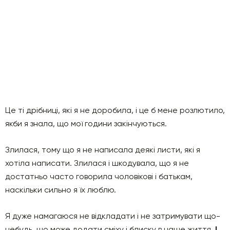
Це ті дрібниці, які я не доробила, і це б мене розлютило,
якби я знала, що мої години закінчуються.
Злилася, тому що я не написала деякі листи, які я
хотіла написати. Злилася і шкодувала, що я не
достатньо часто говорила чоловікові і батькам,
наскільки сильно я їх люблю.
Я дуже намагаюся не відкладати і не затримувати що-
небудь, що може додати сміху і блиску в наше життя.
І