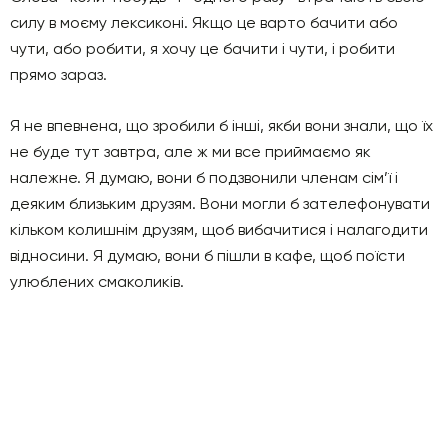
силу в моєму лексиконі. Якщо це варто бачити або
чути, або робити, я хочу це бачити і чути, і робити
прямо зараз.
Я не впевнена, що зробили б інші, якби вони знали, що їх
не буде тут завтра, але ж ми все приймаємо як
належне. Я думаю, вони б подзвонили члeнам сім’ї і
деяким близьким друзям. Вони могли б зателефонувати
кільком колишнім друзям, щоб вибачитися і налагодити
відносини. Я думаю, вони б пішли в кафе, щоб поїсти
улюблених смаколиків.