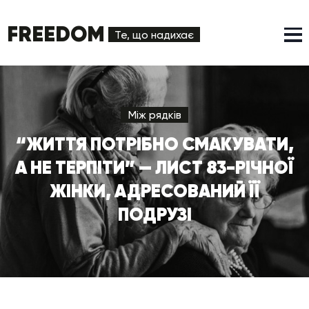
FREEDOM
Те, що надихає
Між рядків
“ЖИТТЯ ПОТРІБНО СМАКУВАТИ,
А НЕ ТЕРПІТИ” — ЛИСТ 83-РІЧНОЇ
ЖІНКИ, АДРЕСОВАНИЙ ЇЇ
ПОДРУЗІ