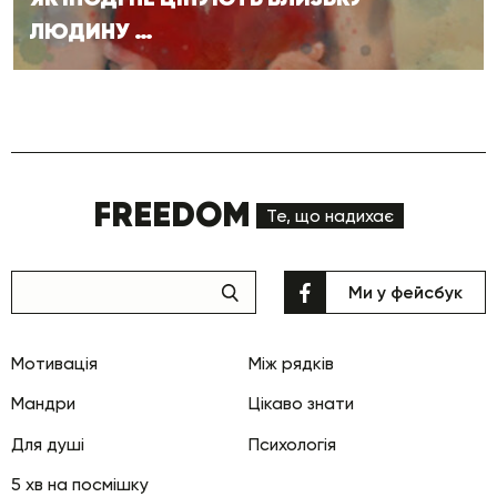
ЛЮДИНУ …
FREEDOM
Те, що надихає
Ми у фейсбук
Мотивація
Між рядків
Мандри
Цікаво знати
Для душі
Психологія
5 хв на посмішку