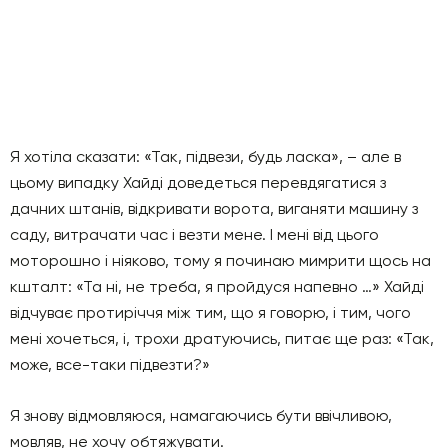
Я хотіла сказати: «Так, підвези, будь ласка», – але в
цьому випадку Хайді доведеться перевдягатися з
дачних штанів, відкривати ворота, виганяти машину з
саду, витрачати час і везти мене. І мені від цього
моторошно і ніяково, тому я починаю мимрити щось на
кшталт: «Та ні, не треба, я пройдуся напевно …» Хайді
відчуває протиріччя між тим, що я говорю, і тим, чого
мені хочеться, і, трохи дратуючись, питає ще раз: «Так,
може, все-таки підвезти?»
Я знову відмовляюся, намагаючись бути ввічливою,
мовляв, не хочу обтяжувати.