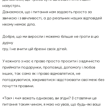
назустріч.
Дізнаємося, що і питання нам задають просто за
звичкою і з ввічливості, а до реальних наших відповідей
нікому немає діла.
Добре, що ми виросли і можемо більше не грати в цю
дурну
гру. І не вчити цій брехні своїх дітей.
У кожного з нас є право просто просити і з вдячністю
приймати подарунки, пропозиції, допомогу і любов
інших, так само як і право відмовлятися, не
погоджуватися, закриватися і відстоювати свої межі без
почуття провини.
«Так» і «ні» важать однаково, ви згідні? (І ставлячи це
питання таким чином, я маю на увазі, що будь-які ваші