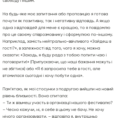
свободу і іншим.
На будь-яке моє запитання або пропозицію я готова
почути як позитивну, так і негативну відповідь. А якщо
одна з відповідей для мене є кращою, то я повідомлю
про це своєму співрозмовнику і сформулюю по-іншому.
Наприклад, замість нейтрально-ввічливого «Зайдеш в
гості?», в залежності від того, чого я хочу, можна
сказати: «Заходь, я буду рада з тобою попити чаю і
поговорити!» (Припускаючи, що наші бажання можуть і
не збігтися) або «Я б запросила тебе в гості, але
втомилася сьогодні і хочу побути одна».
Пам’ятаю, як мої стосунки з подругою вийшли на новий
рівень близькості. Вона спитала:
– Ти ж візьмеш участь в організації нашого фестивалю?
– Чесно кажучи, ні, я себе в цьому не бачу. Не хочу
нічого організовувати. – відповіла я, внутрішньо