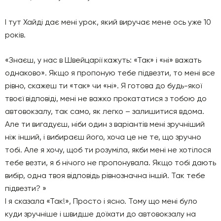
І тут Хайді дає мені урок, який виручає мене ось уже 10
років.
«Знаєш, у нас в Швейцарії кажуть: «Так» і «ні» важать
однаково». Якщо я пропоную тебе підвезти, то мені все
рівно, скажеш ти «так» чи «ні». Я готова до будь-якої
твоєї відповіді, мені не важко прокататися з тобою до
автовокзалу, так само, як легко – залишитися вдома.
Але ти вигадуєш, ніби один з варіантів мені зручніший
ніж інший, і вибираєш його, хоча це не те, що зручно
тобі. Але я хочу, щоб ти розуміла, якби мені не хотілося
тебе везти, я б нічого не пропонувала. Якщо тобі дають
вибір, одна твоя відповідь рівнозначна іншій. Так тебе
підвезти? »
І я сказала «Так!», Просто і ясно. Тому що мені було
куди зручніше і швидше доїхати до автовокзалу на