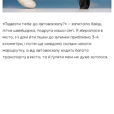
«Підвезти тебе до автовокзалу?» – запитала Хайді,
літня швейцарка, подруга нашої сім’ї. Я збиралася в
місто, з її дачі йти пішки до зупинки приблизно 3-4
кілометри, і потім ще невідомо скільки чекати
маршрутку, а від автовокзалу ходить багато
транспорту в місто, та й гуляти мені не дуже хотілося.