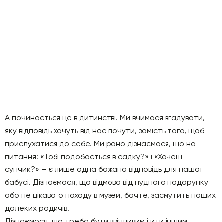
А починається це в дитинстві. Ми вчимося вгадувати,
яку відповідь хочуть від нас почути, замість того, щоб
прислухатися до себе. Ми рано дізнаємося, що на
питання: «Тобі подобається в садку?» і «Хочеш
супчик?» – є лише одна бажана відповідь для нашої
бабусі. Дізнаємося, що відмова від нудного подарунку
або не цікавого походу в музей, бачте, засмутить наших
далеких родичів.
Дізнаємося, що треба бути ввічливим і йти іншим