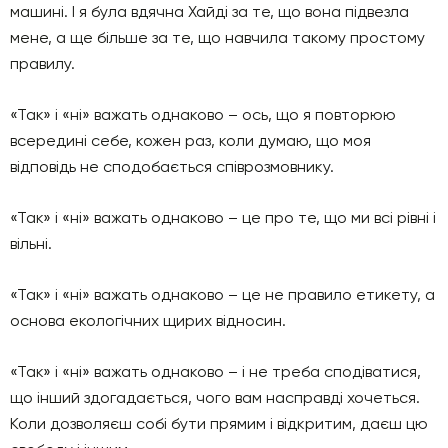
машині. І я була вдячна Хайді за те, що вона підвезла
мене, а ще більше за те, що навчила такому простому
правилу.
«Так» і «ні» важать однаково – ось, що я повторюю
всередині себе, кожен раз, коли думаю, що моя
відповідь не сподобається співрозмовнику.
«Так» і «ні» важать однаково – це про те, що ми всі рівні і
вільні.
«Так» і «ні» важать однаково – це не правило етикету, а
основа екологічних щирих відносин.
«Так» і «ні» важать однаково – і не треба сподіватися,
що інший здогадається, чого вам насправді хочеться.
Коли дозволяєш собі бути прямим і відкритим, даєш цю