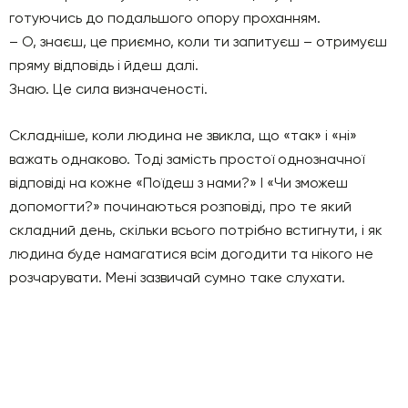
готуючись до подальшого опору проханням.
– О, знаєш, це приємно, коли ти запитуєш – отримуєш
пряму відповідь і йдеш далі.
Знаю. Це сила визначеності.
Складніше, коли людина не звикла, що «так» і «ні»
важать однаково. Тоді замість простої однозначної
відповіді на кожне «Поїдеш з нами?» І «Чи зможеш
допомогти?» починаються розповіді, про те який
складний день, скільки всього потрібно встигнути, і як
людина буде намагатися всім догодити та нікого не
розчарувати. Мені зазвичай сумно таке слухати.