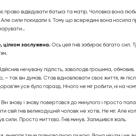
 право відвідувати батька та матір. Чоловіка вона люби
 Але сили покидали її. Тому що всередині вона носила г
ігнорувати…
е, цілком заслужена.
Ось цей гнів забирає багато сил. 
’ям.
Здійснив нечувану підлість, заволодів грошима, обмовив. 
, – так він думав. Став відновлювати своє життя, як піс
оров’ям усе було гаразд. Нічого не міг робити, ні на чо
. Він знову і знову повертався до минулого і просто пала
и свій гнів великодушній чоловік не хотів. Не міг. Але кол
в сили. Просто миттєво. Гнів минув. Залишився жаль.
я, енергія тече повноводною річкою. Вона нікуди і не з