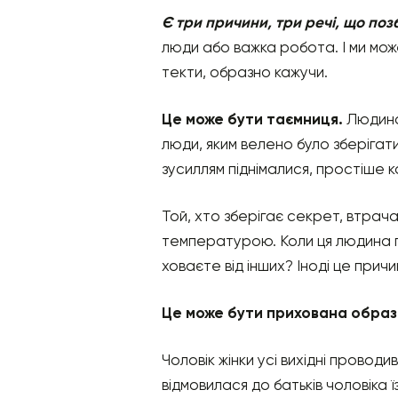
Є три причини, три речі, що поз
люди або важка робота. І ми може
текти, образно кажучи.
Це може бути таємниця.
Людина
люди, яким велено було зберігати
зусиллям піднімалися, простіше к
Той, хто зберігає секрет, втрача
температурою. Коли ця людина п
ховаєте від інших? Іноді це причи
Це може бути прихована образ
Чоловік жінки усі вихідні провод
відмовилася до батьків чоловіка їз