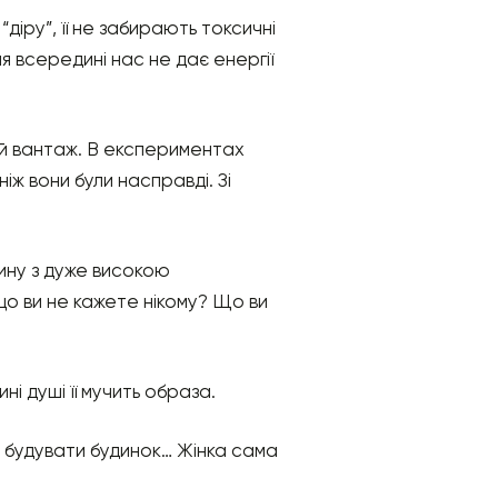
“діру”, її не забирають токсичні
я всередині нас не дає енергії
ий вантаж. В експериментах
іж вони були насправді. Зі
дину з дуже високою
о ви не кажете нікому? Що ви
ні душі її мучить образа.
ав будувати будинок… Жінка сама