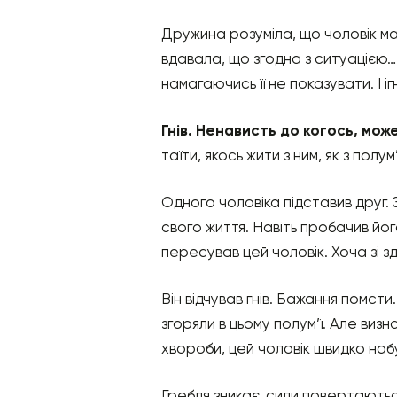
Дружина розуміла, що чоловік має
вдавала, що згодна з ситуацією…
намагаючись її не показувати. І 
Гнів. Ненависть до когось, мож
таїти, якось жити з ним, як з полум
Одного чоловіка підставив друг. 
свого життя. Навіть пробачив його
пересував цей чоловік. Хоча зі зд
Він відчував гнів. Бажання помсти
згоряли в цьому полум’ї. Але визнат
хвороби, цей чоловік швидко набу
Гребля зникає, сили повертаютьс