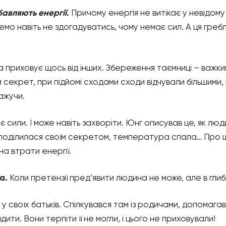
бавляють енергії.
Причому енергія не витікає у невідому 
мо навіть не здогадуватись, чому немає сил. А ця гребл
 приховує щось від інших. Збереження таємниці – важк
 секрет, при підйомі сходами сходи відчували більшими, н
ажучи.
є сили. І може навіть захворіти. Юнг описував це, як лю
оділилася своїм секретом, температура спала… Про щ
на втрати енергії.
а.
Коли претензії пред’явити людина не може, але в глиби
ив у своїх батьків. Спілкувався там із родичами, допомаг
дити. Вони терпіти її не могли, і цього не приховували!