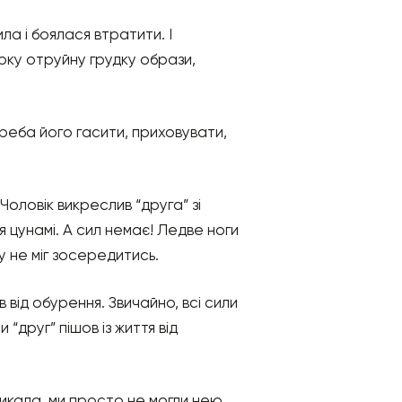
ла і боялася втратити. І
ірку отруйну грудку образи,
Треба його гасити, приховувати,
Чоловік викреслив “друга” зі
ля цунамі. А сил немає! Ледве ноги
му не міг зосередитись.
в від обурення. Звичайно, всі сили
и “друг” пішов із життя від
никала, ми просто не могли нею