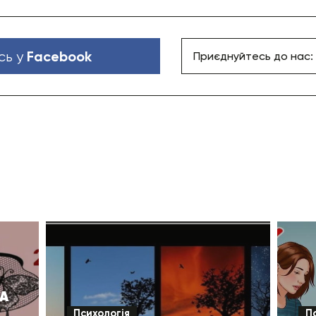
Facebook
сь у
Приєднуйтесь до нас:
А
Психологія
П