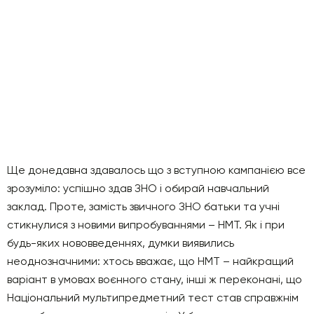
Ще донедавна здавалось що з вступною кампанією все
зрозуміло: успішно здав ЗНО і обирай навчальний
заклад. Проте, замість звичного ЗНО батьки та учні
стикнулися з новими випробуваннями – НМТ. Як і при
будь-яких нововведеннях, думки виявились
неоднозначними: хтось вважає, що НМТ – найкращий
варіант в умовах воєнного стану, інші ж переконані, що
Національний мультипредметний тест став справжнім