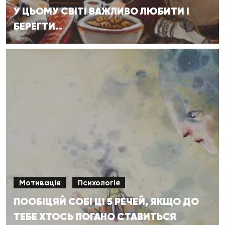
У ЦЬОМУ СВІТІ ВАЖЛИВО ЛЮБИТИ І
БЕРЕГТИ..
Мотивація
Психологія
ПООБІЦЯЙ СОБІ ЦІ 5 РЕЧЕЙ, ЯКЩО ДО
ТЕБЕ ХТОСЬ ПОГАНО СТАВИТЬСЯ