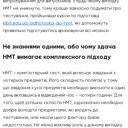
випробуванням для випускників. У будь-якому випадку
НМТ не уникнути, тому краще завчасно подумати про
тестування, пройшовши курси по підготовці
kibit.edu.ua/pidhotovka-do-nmt
, які допоможуть
правильно підготуватись враховуючи всі нюанси.
Не знаннями одними, або чому здача
НМТ вимагає комплексного підходу
НМТ – комп’ютерний тест, який включає завдання з
чотирьох предметів. Його складність полягає у тому
що завдання з усіх предметів необхідно виконати в один
день вклавшись в відведений час – чотири години. Для
того, щоб успішно скласти НМТ, однозначно необхідно
добре володіти предметами, які входять до
тестування, але інколи цього фактору буває
недостатньо. Не менш важливу роль у даному випадку