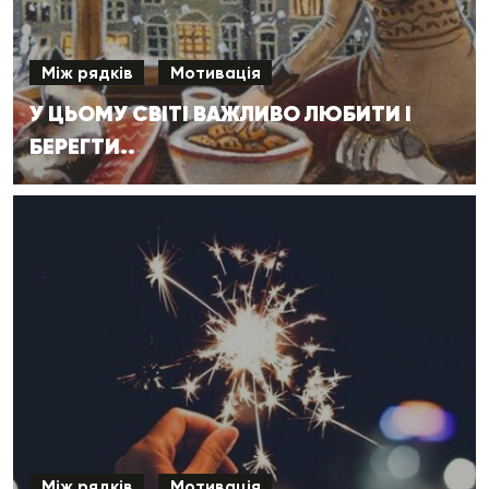
Між рядків
Мотивація
У ЦЬОМУ СВІТІ ВАЖЛИВО ЛЮБИТИ І
БЕРЕГТИ..
Між рядків
Мотивація