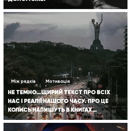
Між рядків
Мотивація
НЕ ТЕМНО…ЩИРИЙ ТЕКСТ ПРО ВСІХ
НАС І РЕАЛІЇ НАШОГО ЧАСУ. ПРО ЦЕ
КОЛИСЬ НАПИШУТЬ В КНИГАХ…