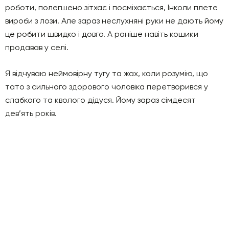
роботи, полегшено зітхає і посміхається, Інколи плете
вироби з лози. Але зараз неслухняні руки не дають йому
це робити швидко і довго. А раніше навіть кошики
продавав у селі.
Я відчуваю неймовірну тугу та жах, коли розумію, що
тато з сильного здорового чоловіка перетворився у
слабкого та кволого дідуся. Йому зараз сімдесят
дев’ять років.