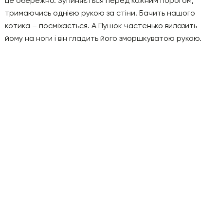
це обережно. Зупиняється перед кожним порогом,
тримаючись однією рукою за стіни. Бачить нашого
котика – посміхається. А Пушок частенько вилазить
йому на ноги і він гладить його зморшкуватою рукою.