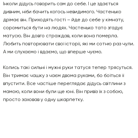
Інколи дідусь говорить сам до себе. І це здається
дивним, ніби бачить когось невидимого. Частенько
дрімає він. Приходять гості – йде до себе у кімнату,
соромиться бути на людях. Частенько тато згадує
матусю. Він довго страждав, коли вона померла.
Любить повторювати свої історії, які ми сотню раз чули.
А ми слухаємо і вдаємо, що вперше чуємо.
Колись такі сильні і мужні руки татуся тепер трясуться.
Він тримає чашку з чаєм двома руками, бо боїться її
впустити. Все частіше переглядає дідусь світлини з
мамою, коли вони були ще юні. Він привіз їх з собою,
просто заховав у одну шкарпетку.