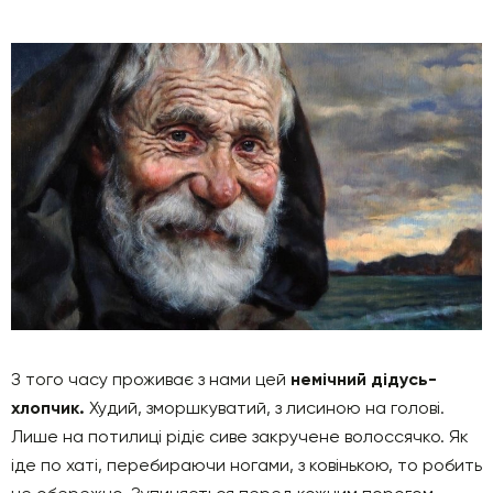
З того часу проживає з нами цей
немічний дідусь-
хлопчик.
Худий, зморшкуватий, з лисиною на голові.
Лише на потилиці рідіє сиве закручене волоссячко. Як
іде по хаті, перебираючи ногами, з ковінькою, то робить