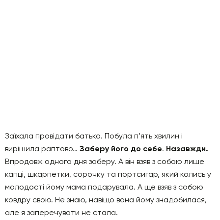
Заїхала провідати батька. Побула п’ять хвилин і
вирішила раптово…
Заберу його до себе
.
Назавжди.
Впродовж одного дня заберу. А він взяв з собою лише
капці, шкарпетки, сорочку та портсигар, який колись у
молодості йому мама подарувала. А ще взяв з собою
ковдру свою. Не знаю, навіщо вона йому знадобилася,
але я заперечувати не стала.