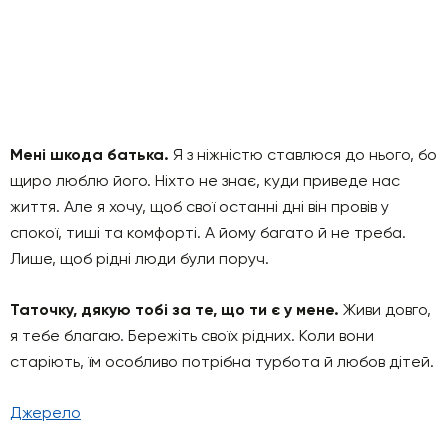
Мені шкода батька.
Я з ніжністю ставлюся до нього, бо
щиро люблю його. Ніхто не знає, куди приведе нас
життя. Але я хочу, щоб свої останні дні він провів у
спокої, тиші та комфорті. А йому багато й не треба.
Лише, щоб рідні люди були поруч.
Таточку, дякую тобі за те, що ти є у мене.
Живи довго,
я тебе благаю. Бережіть своїх рідних. Коли вони
старіють, їм особливо потрібна турбота й любов дітей.
Джерело