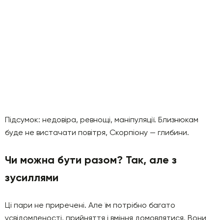
Підсумок: недовіра, ревнощі, маніпуляції. Близнюкам
буде не вистачати повітря, Скорпіону — глибини.
Чи можна бути разом? Так, але з
зусиллями
Ці пари не приречені. Але їм потрібно багато
усвідомленості, прийняття і вміння домовлятися. Вони