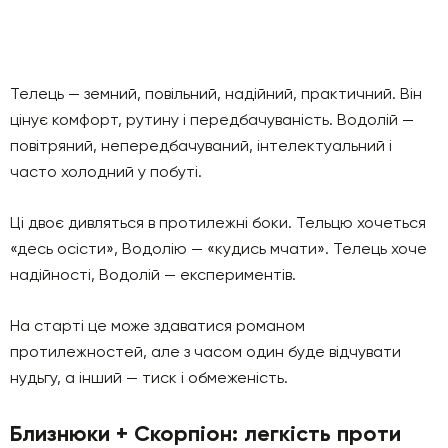
Телець — земний, повільний, надійний, практичний. Він
цінує комфорт, рутину і передбачуваність. Водолій —
повітряний, непередбачуваний, інтелектуальний і
часто холодний у побуті.
Ці двоє дивляться в протилежні боки. Тельцю хочеться
«десь осісти», Водолію — «кудись мчати». Телець хоче
надійності, Водолій — експериментів.
На старті це може здаватися романом
протилежностей, але з часом один буде відчувати
нудьгу, а інший — тиск і обмеженість.
Близнюки + Скорпіон: легкість проти