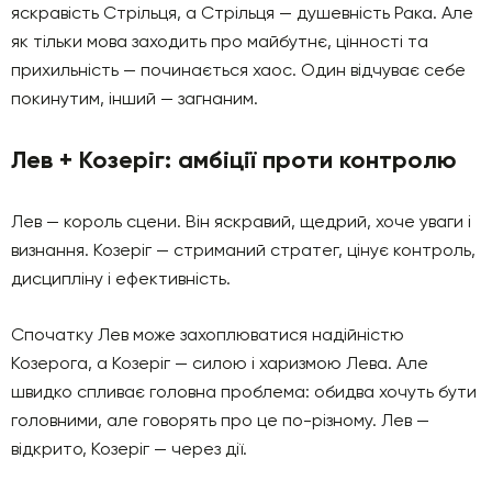
яскравість Стрільця, а Стрільця — душевність Рака. Але
як тільки мова заходить про майбутнє, цінності та
прихильність — починається хаос. Один відчуває себе
покинутим, інший — загнаним.
Лев + Козеріг: амбіції проти контролю
Лев — король сцени. Він яскравий, щедрий, хоче уваги і
визнання. Козеріг — стриманий стратег, цінує контроль,
дисципліну і ефективність.
Спочатку Лев може захоплюватися надійністю
Козерога, а Козеріг — силою і харизмою Лева. Але
швидко спливає головна проблема: обидва хочуть бути
головними, але говорять про це по-різному. Лев —
відкрито, Козеріг — через дії.