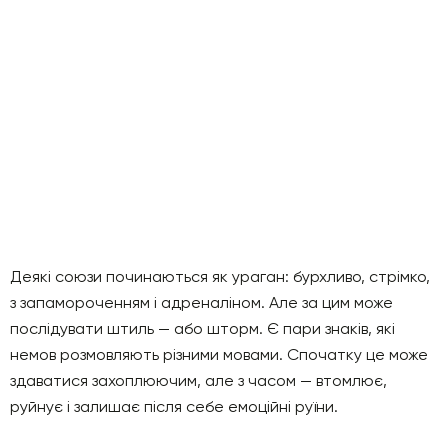
Деякі союзи починаються як ураган: бурхливо, стрімко,
з запамороченням і адреналіном. Але за цим може
послідувати штиль — або шторм. Є пари знаків, які
немов розмовляють різними мовами. Спочатку це може
здаватися захоплюючим, але з часом — втомлює,
руйнує і залишає після себе емоційні руїни.