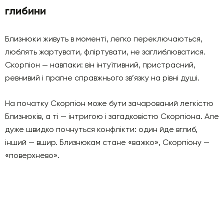
глибини
Близнюки живуть в моменті, легко переключаються,
люблять жартувати, фліртувати, не заглиблюватися.
Скорпіон — навпаки: він інтуїтивний, пристрасний,
ревнивий і прагне справжнього зв’язку на рівні душі.
На початку Скорпіон може бути зачарований легкістю
Близнюків, а ті — інтригою і загадковістю Скорпіона. Але
дуже швидко почнуться конфлікти: один йде вглиб,
інший — вшир. Близнюкам стане «важко», Скорпіону —
«поверхнево».