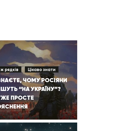
іж рядків
Цікаво знати
ЗНАЄТЕ, ЧОМУ РОСІЯНИ
ШУТЬ “НА УКРАЇНУ”?
УЖЕ ПРОСТЕ
ОЯСНЕННЯ