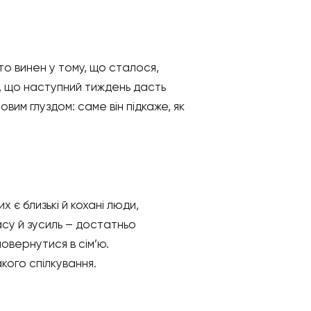
то винен у тому, що сталося,
ше, що наступний тиждень дасть
вим глуздом: саме він підкаже, як
 є близькі й кохані люди,
часу й зусиль – достатньо
 повернутися в сім’ю.
кого спілкування.