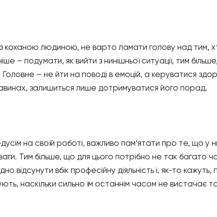
 з коханою людиною, не варто ламати голову над тим, х
ше – подумати, як вийти з нинішньої ситуації, тим біль
Головне – не йти на поводі в емоцій, а керуватися здоро
тавинах, залишиться лише дотримуватися його порад.
усім на своїй роботі, важливо пам’ятати про те, що у них
уваги. Тим більше, що для цього потрібно не так багато 
дно відсунути вбік професійну діяльність і, як-то кажуть,
ють, наскільки сильно їм останнім часом не вистачає та