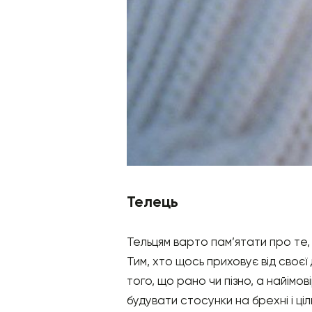
Телець
Тельцям варто пам’ятати про те,
Тим, хто щось приховує від своєї
того, що рано чи пізно, а найімо
будувати стосунки на брехні і ц