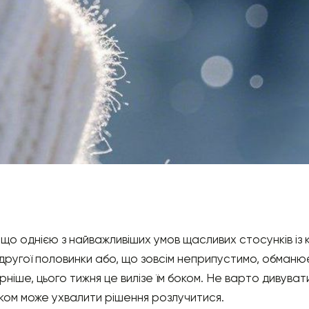
 що однією з найважливіших умов щасливих стосунків із
 другої половинки або, що зовсім неприпустимо, обманює 
вірніше, цього тижня це вилізе їм боком. Не варто дивув
ілком може ухвалити рішення розлучитися.