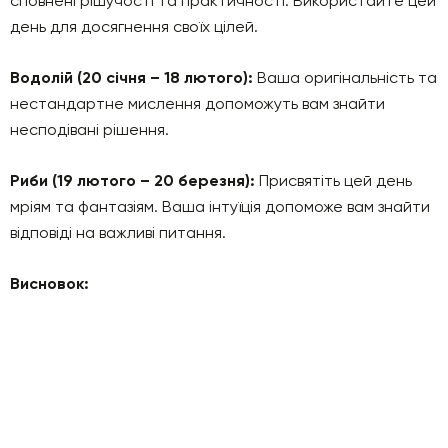
сповнені рішучості та практичності. Використайте цей
день для досягнення своїх цілей.
Водолій (20 січня – 18 лютого):
Ваша оригінальність та
нестандартне мислення допоможуть вам знайти
несподівані рішення.
Риби (19 лютого – 20 березня):
Присвятіть цей день
мріям та фантазіям. Ваша інтуїція допоможе вам знайти
відповіді на важливі питання.
Висновок: