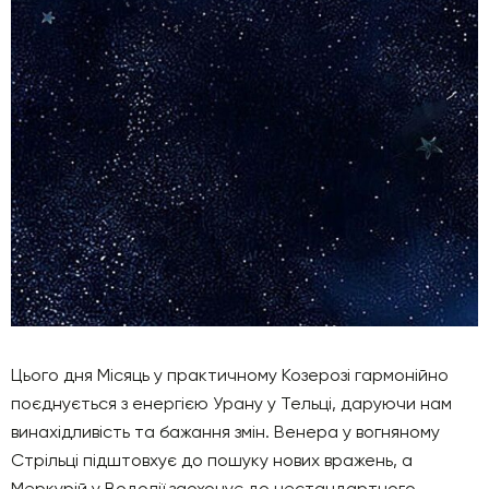
Цього дня Місяць у практичному Козерозі гармонійно
поєднується з енергією Урану у Тельці, даруючи нам
винахідливість та бажання змін. Венера у вогняному
Стрільці підштовхує до пошуку нових вражень, а
Меркурій у Водолії заохочує до нестандартного