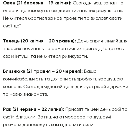
Овен (21 березня – 19 квітня):
Сьогодні ваш запал та
енергія допоможуть вам досягти значних результатів.
Не бійтеся братися за нові проекти та висловлювати
свої ідеї.
Телець (20 квітня – 20 травня):
День сприятливий для
творчих починань та романтичних пригод. Довіртесь
своїй інтуїції та не бійтеся ризикувати.
Близнюки (21 травня – 20 червня):
Ваша
комунікабельність та дотепність зроблять вас душею
компанії. Сьогодні чудовий день для зустрічей з друзями
та нових знайомств.
Рак (21 червня – 22 липня):
Присвятіть цей день собі та
своїм близьким. Затишна атмосфера та душевні
розмови допоможуть вам відновити сили.