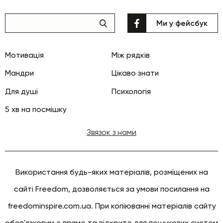
Ми у фейсбук
Мотивація
Між рядків
Мандри
Цікаво знати
Для душі
Психологія
5 хв на посмішку
Звязок з нами
Використання будь-яких матеріалів, розміщених на
сайті Freedom, дозволяється за умови посилання на
freedominspire.com.ua. При копіюванні матеріалів сайту
обов'язковим є пряме та відкрите для пошукових систем