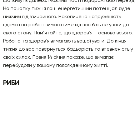
що живуть далеко. Можливі часті подорожі або переїзд.
На початку тижня ваш енергетичний потенціал буде
нижчим від звичайного. Накопичена напруженість
вдома і на роботі вимагатиме від вас більше уваги до
свого стану. Пам’ятайте, що здоров’я – основа всього.
Робота та здоров’я вимагають вашої уваги. До кінця
тижня до вас повернуться бадьорість та впевненість у
своїх силах. Повня 14 січня покаже, що вимагає
перебудови у вашому повсякденному житті.
РИБИ