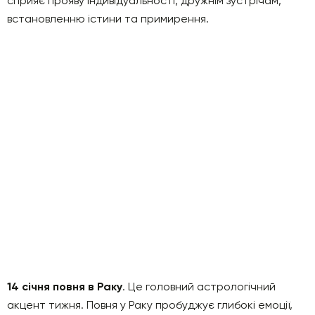
сприяє прояву індивідуальності, дружнім зустрічам,
встановленню істини та примирення.
14 січня повня в Раку
. Це головний астрологічний
акцент тижня. Повня у Раку пробуджує глибокі емоції,