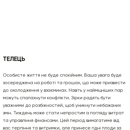
ТЕЛЕЦЬ
Особисте життя не буде спокійним. Ваша увага буде
зосереджена на роботі та грошах, що може призвести
до охолодження у взаєминах. Навіть у найміцніших пар
можуть спалахнути конфлікти. Зірки радять бути
уважними до розбіжностей, щоб уникнути небажаних
змін. Тиждень може стати непростим із погляду витрат
та управління фінансами. Цей період вимагатиме від
вас терпіння та витримки, але принесе гідні плоди за