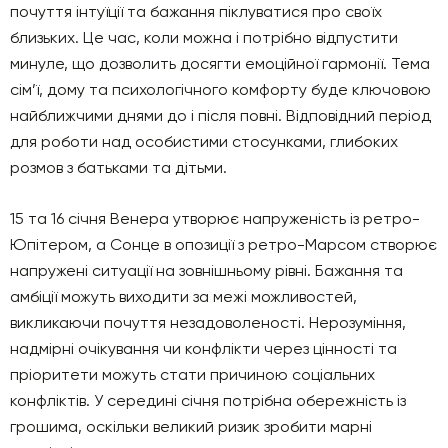
почуття інтуїції та бажання піклуватися про своїх
близьких. Це час, коли можна і потрібно відпустити
минуле, що дозволить досягти емоційної гармонії. Тема
сім’ї, дому та психологічного комфорту буде ключовою
найближчими днями до і після повні. Відповідний період
для роботи над особистими стосунками, глибоких
розмов з батьками та дітьми.
15 та 16 січня Венера утворює напруженість із ретро-
Юпітером, а Сонце в опозиції з ретро-Марсом створює
напружені ситуації на зовнішньому рівні. Бажання та
амбіції можуть виходити за межі можливостей,
викликаючи почуття незадоволеності. Нерозуміння,
надмірні очікування чи конфлікти через цінності та
пріоритети можуть стати причиною соціальних
конфліктів. У середині січня потрібна обережність із
грошима, оскільки великий ризик зробити марні