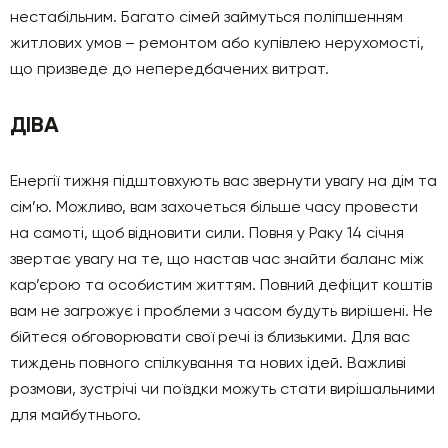
нестабільним. Багато сімей займуться поліпшенням
житлових умов – ремонтом або купівлею нерухомості,
що призведе до непередбачених витрат.
ДІВА
Енергії тижня підштовхують вас звернути увагу на дім та
сім’ю. Можливо, вам захочеться більше часу провести
на самоті, щоб відновити сили. Повня у Раку 14 січня
звертає увагу на те, що настав час знайти баланс між
кар’єрою та особистим життям. Повний дефіцит коштів
вам не загрожує і проблеми з часом будуть вирішені. Не
бійтеся обговорювати свої речі із близькими. Для вас
тиждень повного спілкування та нових ідей. Важливі
розмови, зустрічі чи поїздки можуть стати вирішальними
для майбутнього.