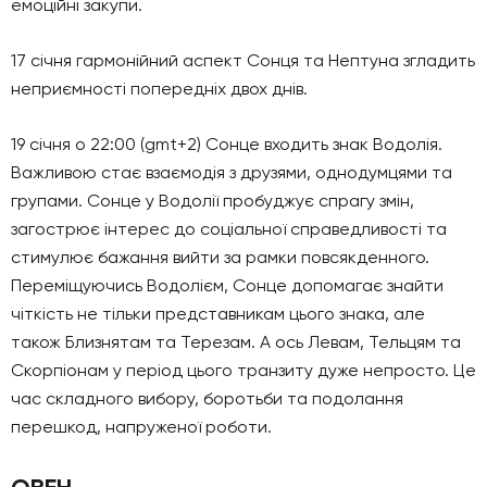
емоційні закупи.
17 січня гармонійний аспект Сонця та Нептуна згладить
неприємності попередніх двох днів.
19 січня о 22:00 (gmt+2) Сонце входить знак Водолія.
Важливою стає взаємодія з друзями, однодумцями та
групами. Сонце у Водолії пробуджує спрагу змін,
загострює інтерес до соціальної справедливості та
стимулює бажання вийти за рамки повсякденного.
Переміщуючись Водолієм, Сонце допомагає знайти
чіткість не тільки представникам цього знака, але
також Близнятам та Терезам. А ось Левам, Тельцям та
Скорпіонам у період цього транзиту дуже непросто. Це
час складного вибору, боротьби та подолання
перешкод, напруженої роботи.