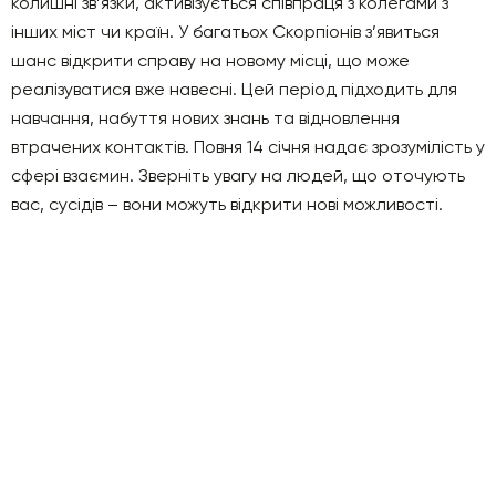
колишні зв’язки, активізується співпраця з колегами з
інших міст чи країн. У багатьох Скорпіонів з’явиться
шанс відкрити справу на новому місці, що може
реалізуватися вже навесні. Цей період підходить для
навчання, набуття нових знань та відновлення
втрачених контактів. Повня 14 січня надає зрозумілість у
сфері взаємин. Зверніть увагу на людей, що оточують
вас, сусідів – вони можуть відкрити нові можливості.