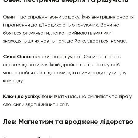
Овни – це справжні воїни зодіаку. Їхня внутрішня енергія
і прагнення до дії надихають оточуючих. Вони не
бояться ризикувати, легко приймають виклики і
знаходять шлях навіть там, де його, здається, немає.
Сила Овна:
непохитна рішучість. Овни не знають
слова «здаватися». Їхній драйв і впевненість у собі
часто роблять їх лідерами, здатними надихнути цілу
команду.
Ключ до успіху:
вони вчать нас, що сміливість та віра у
свої сили здатні змінити світ.
Лев: Магнетизм та вроджене лідерство