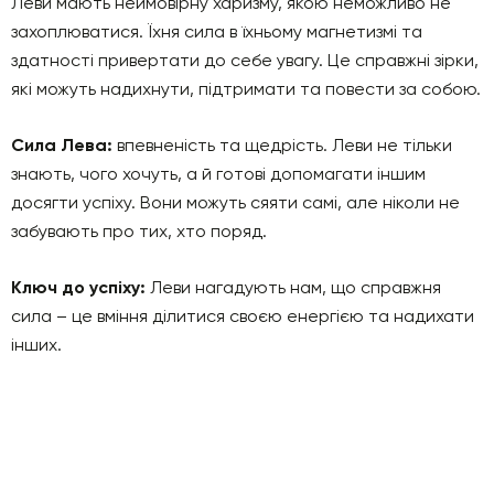
Леви мають неймовірну харизму, якою неможливо не
захоплюватися. Їхня сила в їхньому магнетизмі та
здатності привертати до себе увагу. Це справжні зірки,
які можуть надихнути, підтримати та повести за собою.
Сила Лева:
впевненість та щедрість. Леви не тільки
знають, чого хочуть, а й готові допомагати іншим
досягти успіху. Вони можуть сяяти самі, але ніколи не
забувають про тих, хто поряд.
Ключ до успіху:
Леви нагадують нам, що справжня
сила – це вміння ділитися своєю енергією та надихати
інших.