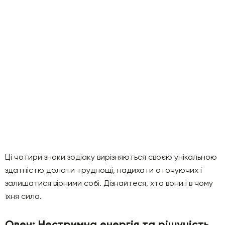
Ці чотири знаки зодіаку вирізняються своєю унікальною
здатністю долати труднощі, надихати оточуючих і
залишатися вірними собі. Дізнайтеся, хто вони і в чому
їхня сила.
Овен: Нестримна енергія та рішучість