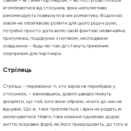
Овнам – як і їхнім партнерам, – які поступово почали
втомлюватися від стосунків, зірки наполегливо
рекомендують повернути в них романтику. Водночас
зовсім не обов’язково робити для цього рішучі рухи,
потрібно просто дати волю своїй фантазії: незвичайна
прогулянка, подарунок з натяком, несподіване
освідчення – будь-які такі дії стануть приємним
сюрпризом для партнера.
Стрілець
Стрільці – переважно ті, хто зараз не перебуває у
стосунках, – закохавшись, доволі швидко можуть
зрозуміти, що той, кого вони обрали, нічого до них не
відчуває. Що ж, таке трапляється, і зірки не радять їм
засмучуватися. Навіть таке кохання однаково додає
життю яскравих фарб, які його прикрашають, до того ж