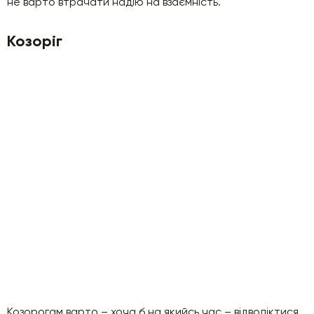
не варто втрачати надію на взаємність.
Козоріг
Козорогам варто – хоча б на якийсь час – відволіктися