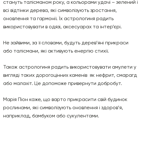
стануть талісманом року, а кольорами удачі – зелений і
всі відтінки дерева, які символізують зростання,
оновлення та гармонії. Їх астрологиня радить
використовувати в одязі, аксесуарах та інтер’єрі.
Не зайвими, за її словами, будуть дерев’яні прикраси
або талісмани, які активують енергію стихії.
Також астрологиня радить використовувати амулети у
вигляді таких дорогоцінних каменів як нефрит, смарагд
або малахіт. Це допоможе привернути добробут.
Марія Піон каже, що варто прикрасити свій будинок
рослинами, які символізують оновлення і здоров’я,
наприклад, бамбуком або сукулентами.