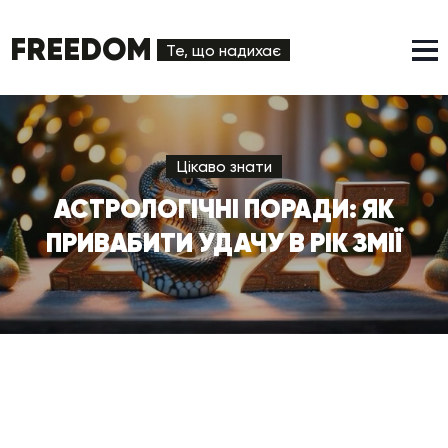
FREEDOM
Те, що надихає
Цікаво знати
АСТРОЛОГІЧНІ ПОРАДИ: ЯК
ПРИВАБИТИ УДАЧУ В РІК ЗМІЇ