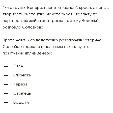
“7-го грудня Венера, планета гармонії, краси, фінансів,
творчості, мистецтва, майстерності, таланту та
партнерства здійснює інгресію до знаку Водолія”, –
розповіла Соловйова.
Проте навіть без додаткових розрахунків Катерина
Соловйова назвала щасливчиків, які відчують
позитивний вплив Венери:
Овен
Близнюки
Терези
Стрілець
Водолій