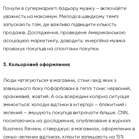
Почули в супермаркеті бадьору музику – включайте
уважність на максимум. Мелодії в швидкому темпі
запускають там, де важливо підвищити кількість
продажів. Дослідження, проведене Американською
асоціацією маркетингу, доводить: енергійна музика
провокує покупців на спонтанні покупки.
3. Кольоровий оформлення
Люди «втягуються» в магазини, стіни і вхід яких з
зовнішнього боку пофарбовані в теплі тони: червоний,
оранжевий, жовтий. А ось всередині колірна ситуація
змінюється: холодні відтінки в інтер’єрі – блакитний і
зелений – змушують покупців витрачати більше. CNN,
посилаючись на дослідження, опубліковане в журналі
Business Review, стверджує: в магазинах, оформлених в
синьо-зелених відтінках, клієнти залишають на 15%