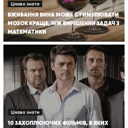
Цікаво знати
ВЖИВАННЯ ВИНА МОЖЕ СТИМУЛЮВАТИ
МОЗОК КРАЩЕ, НІЖ ВИРІШЕННЯ ЗАДАЧ З
МАТЕМАТИКИ
Цікаво знати
10 ЗАХОПЛЮЮЧИХ ФІЛЬМІВ, В ЯКИХ