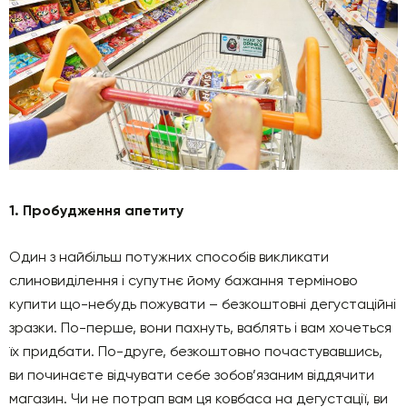
1. Пробудження апетиту
Один з найбільш потужних способів викликати
слиновиділення і супутнє йому бажання терміново
купити що-небудь пожувати – безкоштовні дегустаційні
зразки. По-перше, вони пахнуть, ваблять і вам хочеться
їх придбати. По-друге, безкоштовно почастувавшись,
ви починаєте відчувати себе зобов’язаним віддячити
магазин. Чи не потрап вам ця ковбаса на дегустації, ви