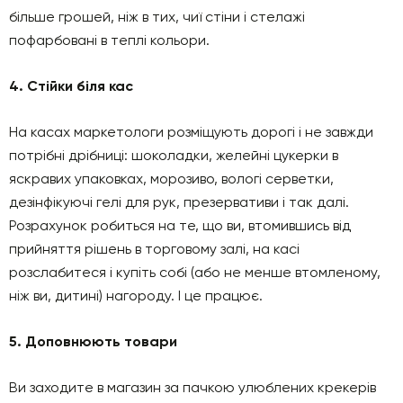
більше грошей, ніж в тих, чиї стіни і стелажі
пофарбовані в теплі кольори.
4. Стійки біля кас
На касах маркетологи розміщують дорогі і не завжди
потрібні дрібниці: шоколадки, желейні цукерки в
яскравих упаковках, морозиво, вологі серветки,
дезінфікуючі гелі для рук, презервативи і так далі.
Розрахунок робиться на те, що ви, втомившись від
прийняття рішень в торговому залі, на касі
розслабитеся і купіть собі (або не менше втомленому,
ніж ви, дитині) нагороду. І це працює.
5. Доповнюють товари
Ви заходите в магазин за пачкою улюблених крекерів