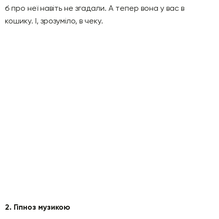
б про неї навіть не згадали. А тепер вона у вас в
кошику. І, зрозуміло, в чеку.
2. Гіпноз музикою