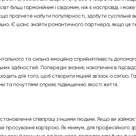
світ більш гармонійним і свідомим, ніж є насправді, і мо
кщо прагнете набути популярності, здобути суспільне в
льно. Є шанс знайти романтичного партнера, якщо ця т
нтального та сильна емоційна сприйнятливість допомаг
х здібностей. Попередні знання, накопичені в підсвід
одить для того, щоб створити міцний зв’язок із сім’єю. Г
ми та почуттями сприяє підвищенню якості життя.
становлення співпраці з іншими людьми. Якщо ви займа
е просування кар’єрою. Як мінімум, для професійного 