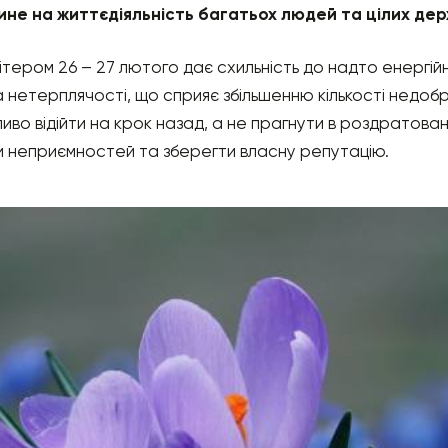
ине на життєдіяльність багатьох людей та цілих дер
ром 26 – 27 лютого дає схильність до надто енергійної
 нетерплячості, що сприяє збільшенню кількості недобро
во відійти на крок назад, а не прагнути в роздратован
 неприємностей та зберегти власну репутацію.