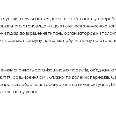
і угоди, тому вдається досягти стабільності у сфері. У
оціального становища, якщо зіткнетеся з нечесною ко
ий підхід до вирішення питань, організаторський талант
 і тверезість розуму дозволяє набути впливу на оточен
енням сприяють організації нових проєктів, об’єднанню
иття, розширення сім’ї, ближніх та далеких переїздів. 
зараз ви добре пристосовуєтеся до вимог ситуації. Дина
ас загальну увагу.