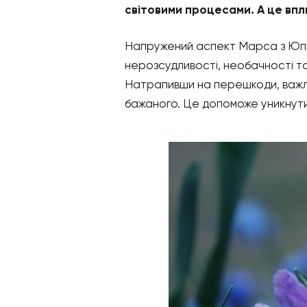
світовими процесами. А це впл
Напружений аспект Марса з Юпіте
нерозсудливості, необачності та
Натрапивши на перешкоди, важли
бажаного. Це допоможе уникнути