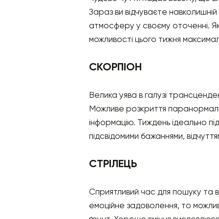
Зараз ви відчуваєте навколишній 
атмосферу у своєму оточенні. Я
можливості цього тижня максима
СКОРПІОН
Велика уява в галузі трансценде
Можливе розкриття паранормальни
інформацію. Тиждень ідеально підх
підсвідомими бажаннями, відчуття
СТРІЛЕЦЬ
Сприятливий час для пошуку та в
емоційне задоволення, то можлив