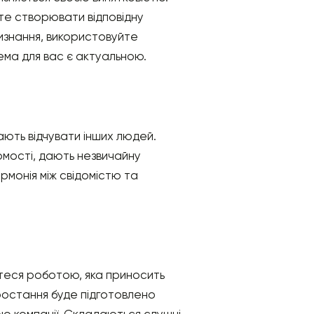
жете створювати відповідну
изнання, використовуйте
ема для вас є актуальною.
ають відчувати інших людей.
омості, дають незвичайну
армонія між свідомістю та
єтеся роботою, яка приносить
зростання буде підготовлено