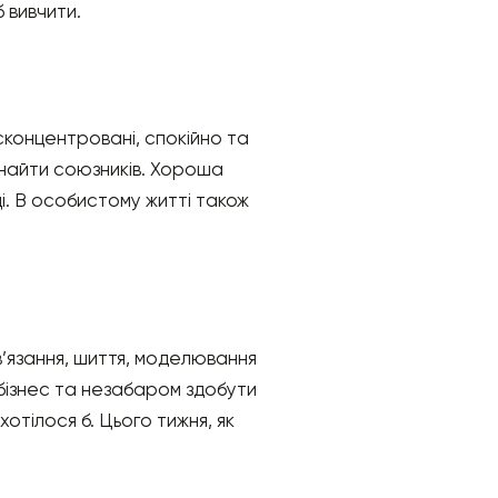
 вивчити.
сконцентровані, спокійно та
знайти союзників. Хороша
ці. В особистому житті також
в’язання, шиття, моделювання
бізнес та незабаром здобути
хотілося б. Цього тижня, як