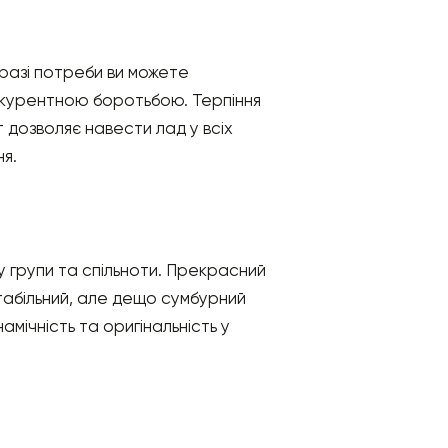
 разі потреби ви можете
нкурентною боротьбою. Терпіння
 дозволяє навести лад у всіх
ня.
 у групи та спільноти. Прекрасний
Стабільний, але дещо сумбурний
мічність та оригінальність у