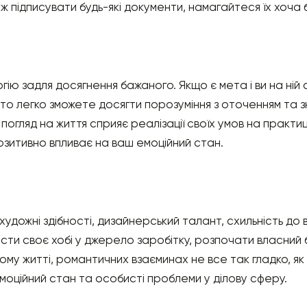
ж підписувати будь-які документи, намагайтеся їх хоча б
ію задля досягнення бажаного. Якщо є мета і ви на ній 
то легко зможете досягти порозуміння з оточенням та 
погляд на життя сприяє реалізації своїх умов на практи
озитивно впливає на ваш емоційний стан.
удожні здібності, дизайнерський талант, схильність до 
сти своє хобі у джерело заробітку, розпочати власний 
ому житті, романтичних взаєминах не все так гладко, як 
моційний стан та особисті проблеми у ділову сферу.