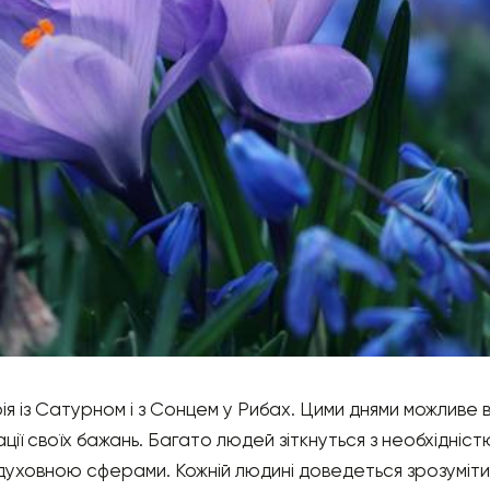
ія із Сатурном і з Сонцем у Рибах. Цими днями можливе 
ції своїх бажань. Багато людей зіткнуться з необхідніст
духовною сферами. Кожній людині доведеться зрозуміти