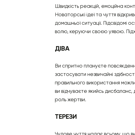
Швидкість реакцій, емоційна конта
Новаторські ідеї та чуття відкр
домашньої ситуації. Підсвідомі 
волю, керуючи своєю уявою. Підх
ДІВА
Ви спритно плануєте повсякденн
застосувати незвичайні здібності 
правильного використання можлив
ви відчуваєте якийсь дисбаланс, 
роль жертви.
ТЕРЕЗИ
Чудове чуття надає всьому, що в