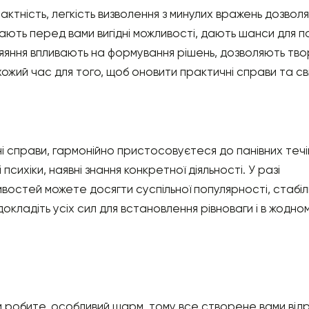
ктність, легкість визволення з минулих вражень дозволяє
ивають перед вами вигідні можливості, дають шанси для 
осяяння впливають на формування рішень, дозволяють т
ожий час для того, щоб оновити практичні справи та сві
і справи, гармонійно пристосовуєтеся до панівних теч
психіки, наявні знання конкретної діяльності. У разі
остей можете досягти суспільної популярності, стабіль
докладіть усіх сил для встановлення рівноваги і в жодном
и робите, особливий шарм, тому все створене вами відр