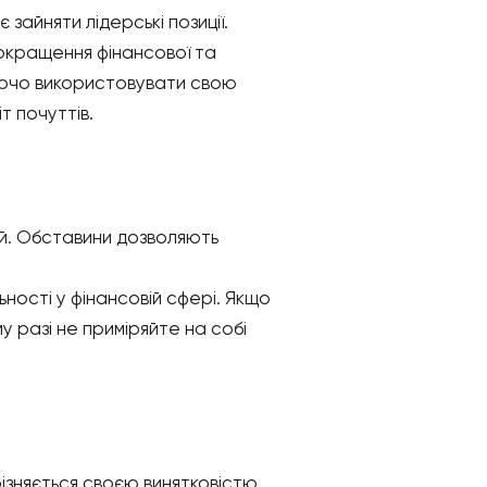
 зайняти лідерські позиції.
покращення фінансової та
ворчо використовувати свою
т почуттів.
ій. Обставини дозволяють
ності у фінансовій сфері. Якщо
у разі не приміряйте на собі
ізняється своєю винятковістю.