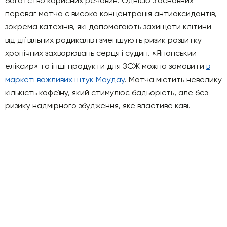
багатство корисних речовин. Однією з основних
переваг матча є висока концентрація антиоксидантів,
зокрема катехінів, які допомагають захищати клітини
від дії вільних радикалів і зменшують ризик розвитку
хронічних захворювань серця і судин. «Японський
еліксир» та інші продукти для ЗСЖ можна замовити
в
маркеті важливих штук Маудау
. Матча містить невелику
кількість кофеїну, який стимулює бадьорість, але без
ризику надмірного збудження, яке властиве каві.