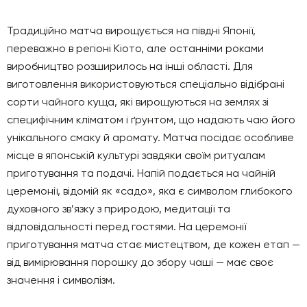
Традиційно матча вирощується на півдні Японії,
переважно в регіоні Кіото, але останніми роками
виробництво розширилось на інші області. Для
виготовлення використовуються спеціально відібрані
сорти чайного куща, які вирощуються на землях зі
специфічним кліматом і ґрунтом, що надають чаю його
унікального смаку й аромату. Матча посідає особливе
місце в японській культурі завдяки своїм ритуалам
приготування та подачі. Напій подається на чайній
церемонії, відомій як «садо», яка є символом глибокого
духовного зв’язку з природою, медитації та
відповідальності перед гостями. На церемонії
приготування матча стає мистецтвом, де кожен етап —
від вимірювання порошку до збору чаші — має своє
значення і символізм.