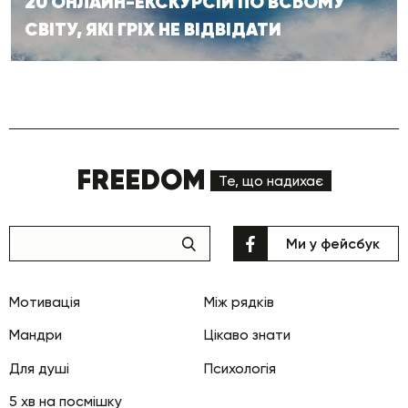
20 ОНЛАЙН-ЕКСКУРСІЙ ПО ВСЬОМУ
СВІТУ, ЯКІ ГРІХ НЕ ВІДВІДАТИ
FREEDOM
Те, що надихає
Ми у фейсбук
Мотивація
Між рядків
Мандри
Цікаво знати
Для душі
Психологія
5 хв на посмішку