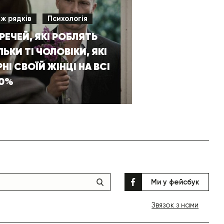
іж рядків
Психологія
 РЕЧЕЙ, ЯКІ РОБЛЯТЬ
ЛЬКИ ТІ ЧОЛОВІКИ, ЯКІ
РНІ СВОЇЙ ЖІНЦІ НА ВСІ
00%
Ми у фейсбук
Звязок з нами