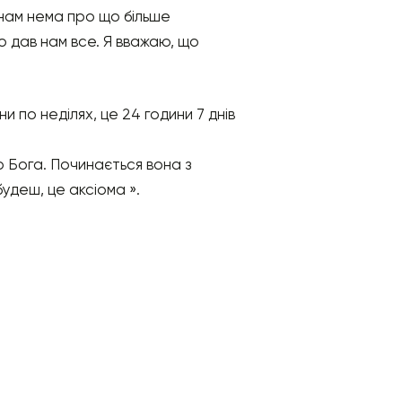
 нам нема про що більше
то дав нам все. Я вважаю, що
и по неділях, це 24 години 7 днів
 Бога. Починається вона з
удеш, це аксіома ».