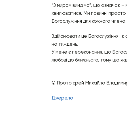
“З миром вийдімо”, що означає –
хвилюватися. Ми повинні просто в
Богослужіння для кожного члена Ц
Здійснювати це Богослужіння і є 
на тиждень.
У мене є переконання, що Богос
любові до ближнього, тому що якщ
© Протоієрей Михайло Владими
Джерело