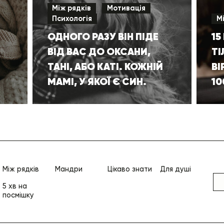
Між рядків
Мотивація
Психологія
М
ОДНОГО РАЗУ ВІН ПІДЕ
15
ВІД ВАС ДО ОКСАНИ,
ТІ
ТАНІ, АБО КАТІ. КОЖНІЙ
ВІ
МАМІ, У ЯКОЇ Є СИН.
1
Між рядків
Мандри
Цікаво знати
Для душі
5 хв на
посмішку