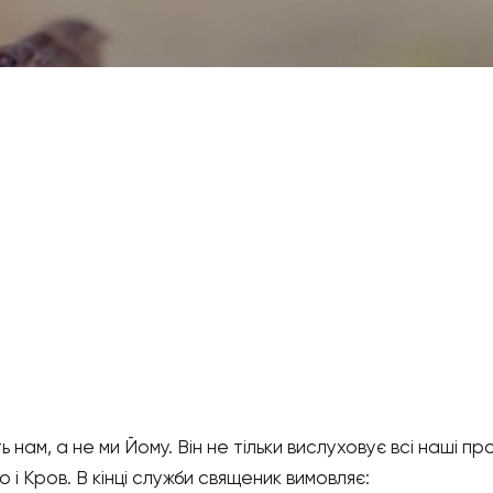
 нам, а не ми Йому. Він не тільки вислуховує всі наші прох
іло і Кров. В кінці служби священик вимовляє: