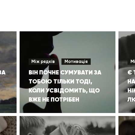
Між рядків
Мотивація
М
ЗА
ВІН ПОЧНЕ СУМУВАТИ ЗА
Є 
ТОБОЮ ТІЛЬКИ ТОДІ,
НА
КОЛИ УСВІДОМИТЬ, ЩО
НІ
ВЖЕ НЕ ПОТРІБЕН
Л