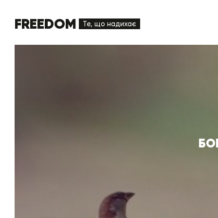
FREEDOM
Те, що надихає
БО