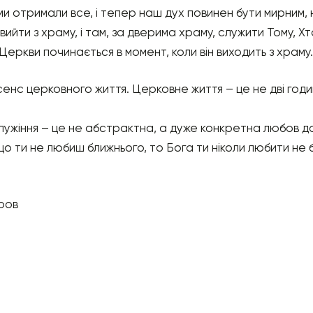
 ми отримали все, і тепер наш дух повинен бути мирним,
ийти з храму, і там, за дверима храму, служити Тому, Х
еркви починається в момент, коли він виходить з храму.
сенс церковного життя. Церковне життя – це не дві годин
лужіння – це не абстрактна, а дуже конкретна любов до
о ти не любиш ближнього, то Бога ти ніколи любити не б
ров