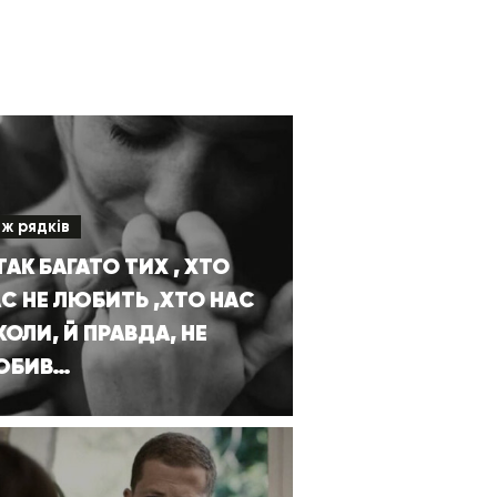
іж рядків
ТАК БАГАТО ТИХ , ХТО
С НЕ ЛЮБИТЬ ,ХТО НАС
КОЛИ, Й ПРАВДА, НЕ
ЮБИВ…