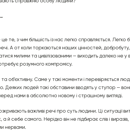
кривають справжню особу людини?
ь…
 це те, з чим більшість із нас легко справляється. Легко
ечі. А от коли торкаються наших цінностей, добробуту
ися милими та цивілізованими — виходить далеко не у вс
отребує розумного компромісу.
та об’єктивну. Саме у такі моменти і перевіряється люди
но. Деяких людей такі обставини вводять у ступор — вон
перед нами в абсолютно новому і страшному вигляді.
зкривають важливі речі про суть людини. Ці ситуації вит
, а й себе самого. Нерідко він не підбирає слів і виразів
ми нервами.