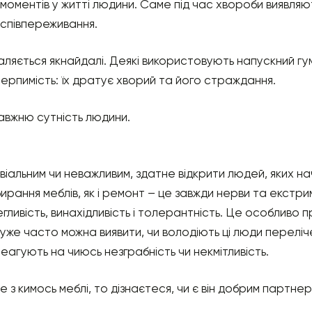
 моментів у житті людини. Саме під час хвороби виявляю
 співпереживання.
ддаляється якнайдалі. Деякі використовують напускний г
ерпимість: їх дратує хворий та його страждання.
авжню сутність людини.
віальним чи неважливим, здатне відкрити людей, яких н
рання меблів, як і ремонт – це завжди нерви та екстрим
егливість, винахідливість і толерантність. Це особливо 
дуже часто можна виявити, чи володіють ці люди переліч
еагують на чиюсь незграбність чи некмітливість.
з кимось меблі, то дізнаєтеся, чи є він добрим партнер