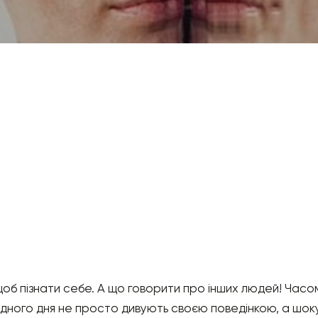
 щоб пізнати себе. А що говорити про інших людей! Часо
и одного дня не просто дивують своєю поведінкою, а шокую