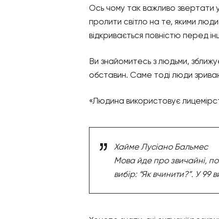
Ось чому так важливо звертати у
пролити світло на те, якими люди
відкривається повністю перед і
Ви знайомитесь з людьми, зближу
обставин. Саме тоді люди зрива
«Людина використовує лицемірств
Хайме Лусіано Бальмес
Мова йде про звичайні, пов
вибір: “Як вчинити?”. У 99 