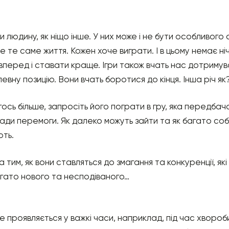
и людину, як ніщо інше. У них може і не бути особливог
це те саме життя. Кожен хоче виграти. І в цьому немає н
 вперед і ставати краще. Ігри також вчать нас дотрим
евну позицію. Вони вчать боротися до кінця. Інша річ як
ось більше, запросіть його пограти в гру, яка передбач
ади перемоги. Як далеко можуть зайти та як багато собі
ють.
им, як вони ставляться до змагання та конкуренції, які 
агато нового та несподіваного…
проявляється у важкі часи, наприклад, під час хвороби