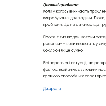
Грошові проблеми
Коли у когось виникають пробле
випробування для людини. Люди, я
проблеми. Це не означає, що труд
Проте є тип людей, котрим матер
романси» — вони впадають у дику 
боку, хоч як це сумно.
Всі перелічені ситуації, що роз
фактор, який знімає з людини мас
кращого способу, ніж спостеріга
Джерело