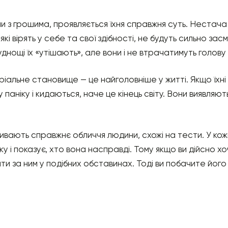
ми з грошима, проявляється їхня справжня суть. Неста
кі вірять у себе та свої здібності, не будуть сильно за
нощі їх «утішають», але вони і не втрачатимуть голову і
іальне становище — це найголовніше у житті. Якщо їхні
паніку і кидаються, наче це кінець світу. Вони виявляю
кривають справжнє обличчя людини, схожі на тести. У ко
ку і показує, хто вона насправді. Тому якщо ви дійсно х
ти за ним у подібних обставинах. Тоді ви побачите йог