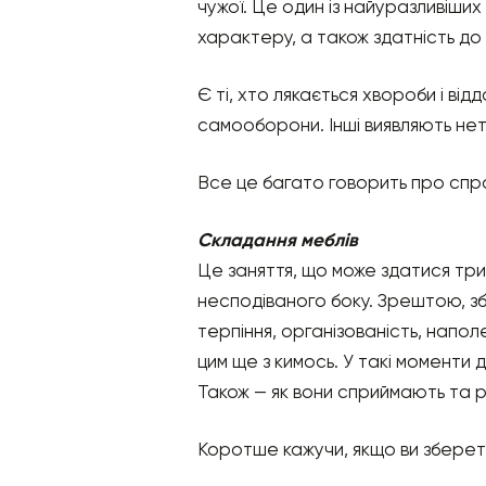
чужої. Це один із найуразливіших
характеру, а також здатність до
Є ті, хто лякається хвороби і ві
самооборони. Інші виявляють нет
Все це багато говорить про спр
Складання меблів
Це заняття, що може здатися три
несподіваного боку. Зрештою, зби
терпіння, організованість, напол
цим ще з кимось. У такі моменти 
Також — як вони сприймають та р
Коротше кажучи, якщо ви зберете 