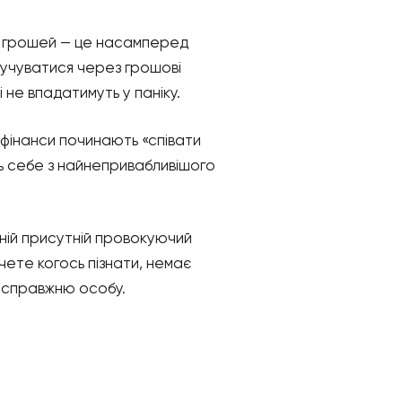
ча грошей — це насамперед
смучуватися через грошові
 не впадатимуть у паніку.
 фінанси починають «співати
ть себе з найнепривабливішого
жній присутній провокуючий
очете когось пізнати, немає
о справжню особу.