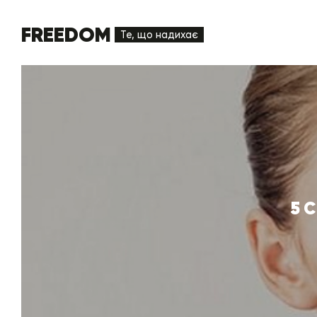
FREEDOM
Те, що надихає
5 