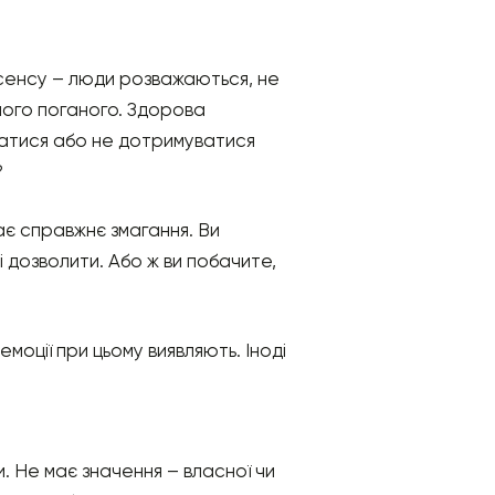
о сенсу – люди розважаються, не
ічого поганого. Здорова
уватися або не дотримуватися
?
ає справжнє змагання. Ви
 дозволити. Або ж ви побачите,
емоції при цьому виявляють. Іноді
. Не має значення – власної чи