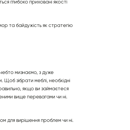
ться глибоко приховані якості
умор та байдужість як стратегію
ачебто мизнаємо, з дуже
. Щоб зібрати меблі, необхідні
правильно, якщо ви займаєтеся
еними вище перевагами чи ні.
ом для вирішення проблем чи ні.