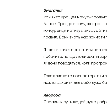
Змагання
Ігри «хто краще» можуть проявит
більше. Правда в тому, що гра – 
конкуренція мотивує, змушує йти
правил. Вони вчать нас займати п
Якщо ви хочете дізнатися про ког
побачите, на що люди здатні зар
як вони поводяться, коли програ
Також зможете поспостерігати за т
можна відкрити для себе дуже б
Хвороба
Справжня суть людей дуже добре 