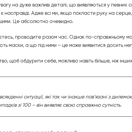
вагу на дуже важливі деталі, що виявляються у певних 
 є насправді. Адже всі ми, якщо покласти руку на серце
ншими. Це абсолютно очевидно.
єтесь, проводите разом час. Однак по-справжньому мож
ють маски, а що під ними – це може виявитися досить н
о, щоб обдурити себе, можливо навіть більше, ніж інших
сякденні ситуації, які так чи інакше пов’язані з дилем
випадків зі 100 – він виявляє свою справжню сутність.