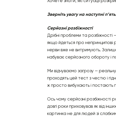
Хочете знати, які ситуації роз
Зверніть увагу на наступні п’ят
Серйозні розбіжності
Дрібні проблеми та розбіжності –
якщо йдеться про непринципові р
нерви вже не витримують. Залишат
набуває серйозного обороту і п
Ми відчуваємо загрозу — реальну 
проходять цей тест з честю і гід
ж просто вибухають і постають 
Ось чому серйозні розбіжності ро
довгі роки приховував як від інших
картинка не для людей зі слабки