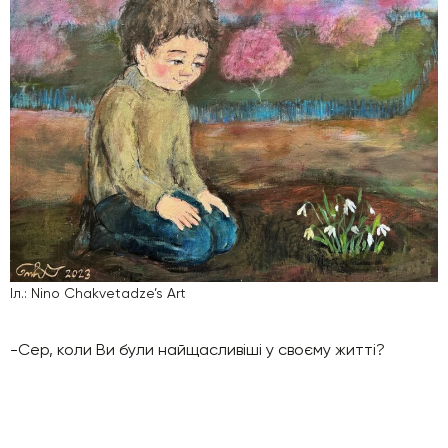
Іл.: Nino Chakvetadze’s Art
-Сер, коли Ви були найщасливіші у своєму житті?