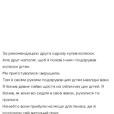
За рекомендацією друга одразу купив коляски.
Але друг наполяг, щоб я поїхав з ним і подарував
коляски дітям.
Ми приготувалися і вирушили.
Там я своїми руками подарував цим дітям інвалідні візки.
Я бачив дивне сяйво щастя на обличчях цих дітей. Я
бачив, як вони всі сиділи в своїх візках, рухалися та
гралися.
Начебто вони прибули на місце для пікніка, де й
розділили свій виграний приз.