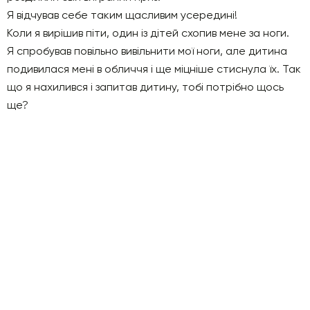
Я відчував себе таким щасливим усередині!
Коли я вирішив піти, один із дітей схопив мене за ноги.
Я спробував повільно вивільнити мої ноги, але дитина
подивилася мені в обличчя і ще міцніше стиснула їх. Так
що я нахилився і запитав дитину, тобі потрібно щось
ще?