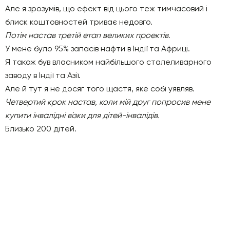
Але я зрозумів, що ефект від цього теж тимчасовий і
блиск коштовностей триває недовго.
Потім настав третій етап великих проектів.
У мене було 95% запасів нафти в Індії та Африці.
Я також був власником найбільшого сталеливарного
заводу в Індії та Азії.
Але й тут я не досяг того щастя, яке собі уявляв.
Четвертий крок настав, коли мій друг попросив мене
купити інвалідні візки для дітей-інвалідів.
Близько 200 дітей.