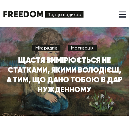
FREEDOM
Те, що надихає
Між рядків
Мотивація
ЩАСТЯ ВИМІРЮЄТЬСЯ НЕ
СТАТКАМИ, ЯКИМИ ВОЛОДІЄШ,
А ТИМ, ЩО ДАНО ТОБОЮ В ДАР
НУЖДЕННОМУ