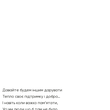
Давайте будем іншим дарувати
Тепло своє підтримку і добро…
І навіть коли важко пам’ятати,
Усі ми люди,що б там не було…