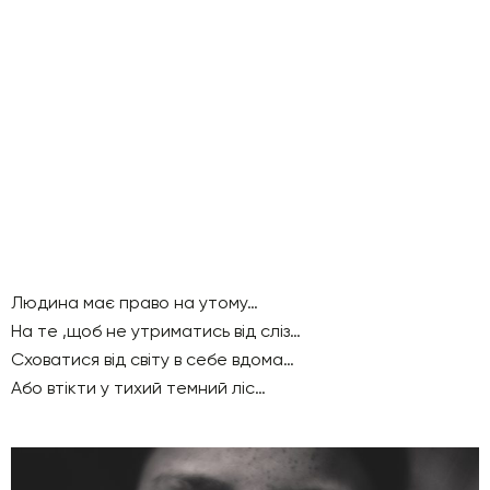
Людина має право на утому…
На те ,щоб не утриматись від сліз…
Сховатися від світу в себе вдома…
Або втікти у тихий темний ліс…