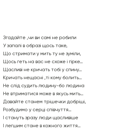
Згадайте ,чи ви самі не робили
У запалі в образі щось таке,
Що стримати у мить ту не зуміли,
Щось геть на вас не схоже і гірке…
Щасливі не кричать тобі у спину…
Кричать нещасні ,ті кому болить…
Не слід судить людину-бо людина
Не втриматися може в якусь мить…
Давайте станем трішечки добріші,
Розбудимо у серці співчуття…
І стануть зразу люди щасливіше
І легшим стане в кожного життя…