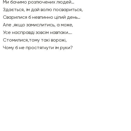
Ми бачимо розлючених людей…
Здається, їм дай волю посвариться,
Сварилися б невпинно цілий день…
Але ,якщо замислитись, а може,
Усе насправді зовсім навпаки….
Стомилися,тому такі ворожі,
Чому б не простягнути їм руки?