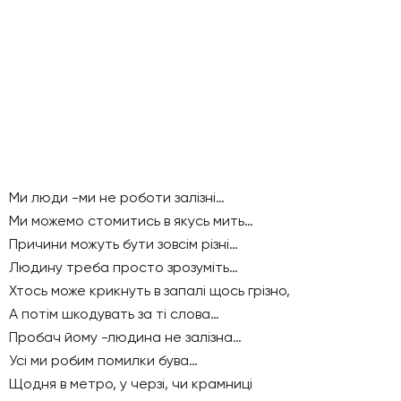
Ми люди -ми не роботи залізні…
Ми можемо стомитись в якусь мить…
Причини можуть бути зовсім різні…
Людину треба просто зрозуміть…
Хтось може крикнуть в запалі щось грізно,
А потім шкодувать за ті слова…
Пробач йому -людина не залізна…
Усі ми робим помилки бува…
Щодня в метро, у черзі, чи крамниці