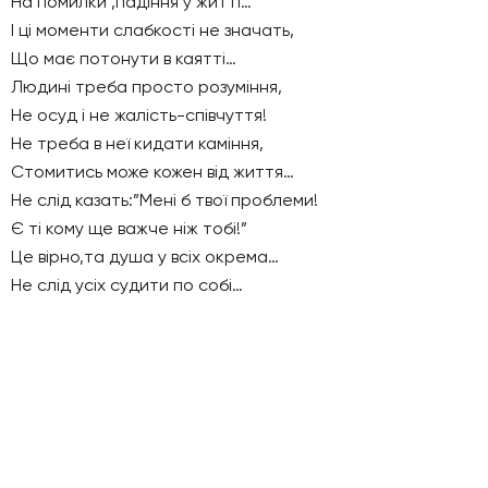
На помилки ,падіння у житті…
І ці моменти слабкості не значать,
Що має потонути в каятті…
Людині треба просто розуміння,
Не осуд і не жалість-співчуття!
Не треба в неї кидати каміння,
Стомитись може кожен від життя…
Не слід казать:”Мені б твої проблеми!
Є ті кому ще важче ніж тобі!”
Це вірно,та душа у всіх окрема…
Не слід усіх судити по собі…