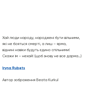
Хай люди народу, народжені бути вільними,
які не бояться смерті, а лиш – ярма,
віднині навіки будуть єдино спільними!
Скажи їм – нехай! (щоб знову не все дарма…)
Iryna Rubets
Автор зображення Beata Kurkul