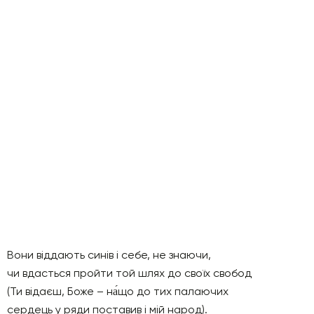
Вони віддають синів і себе, не знаючи,
чи вдасться пройти той шлях до своїх свобод
(Ти відаєш, Боже – на́що до тих палаючих
сердець у ряди поставив і мій народ).