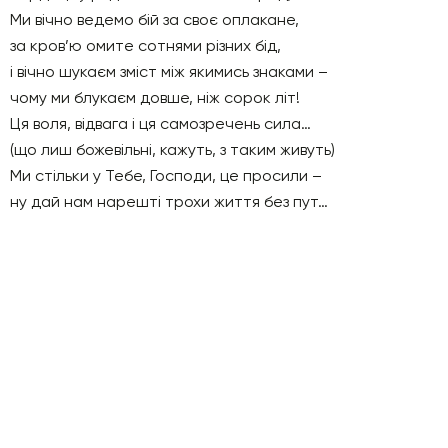
Ми вічно ведемо бій за своє оплакане,
за кров’ю омите сотнями різних бід,
і вічно шукаєм зміст між якимись знаками –
чому ми блукаєм довше, ніж сорок літ!
Ця воля, відвага і ця самозречень сила…
(що лиш божевільні, кажуть, з таким живуть)
Ми стільки у Тебе, Господи, це просили –
ну дай нам нарешті трохи життя без пут…