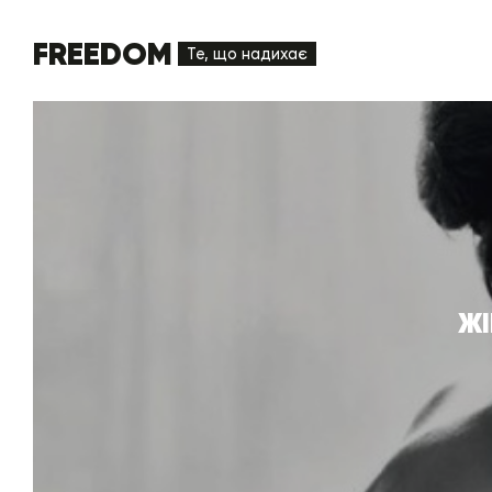
FREEDOM
Те, що надихає
ЖІ