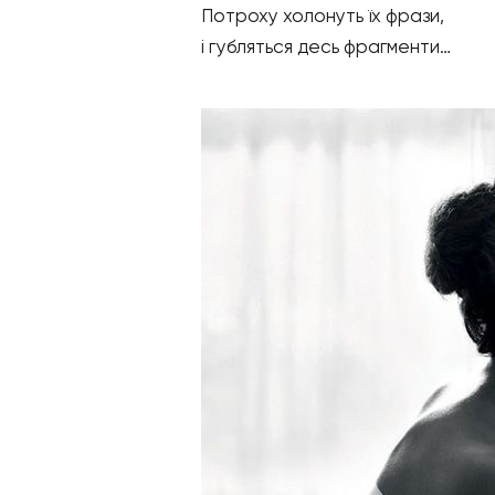
Потроху холонуть їх фрази,
і губляться десь фрагменти…