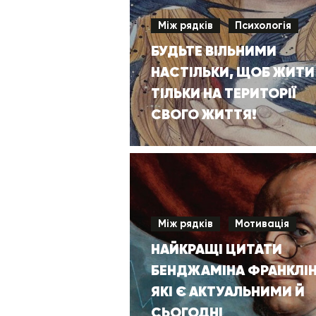
Між рядків
Психологія
БУДЬТЕ ВІЛЬНИМИ
НАСТІЛЬКИ, ЩОБ ЖИТИ
ТІЛЬКИ НА ТЕРИТОРІЇ
СВОГО ЖИТТЯ!
Між рядків
Мотивація
НАЙКРАЩІ ЦИТАТИ
БЕНДЖАМІНА ФРАНКЛІН
ЯКІ Є АКТУАЛЬНИМИ Й
СЬОГОДНІ