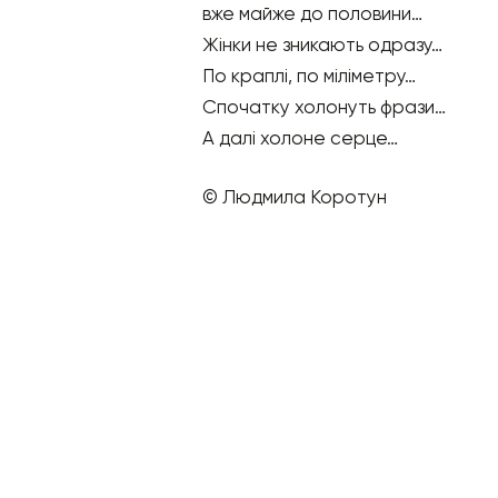
вже майже до половини…
Жінки не зникають одразу…
По краплі, по міліметру…
Спочатку холонуть фрази…
А далі холоне серце…
© Людмила Коротун