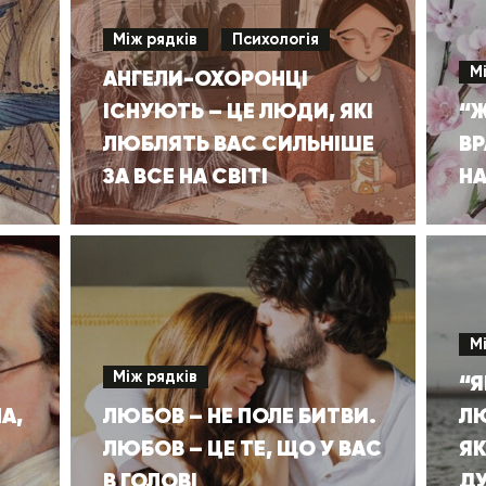
Між рядків
Психологія
М
АНГЕЛИ-ОХОРОНЦІ
ІСНУЮТЬ – ЦЕ ЛЮДИ, ЯКІ
“
ЛЮБЛЯТЬ ВАС СИЛЬНІШЕ
ВР
ЗА ВСЕ НА СВІТІ
НА
М
Між рядків
“Я
А,
ЛЮБОВ – НЕ ПОЛЕ БИТВИ.
ЛЮ
ЛЮБОВ – ЦЕ ТЕ, ЩО У ВАС
ЯК
В ГОЛОВІ
Д