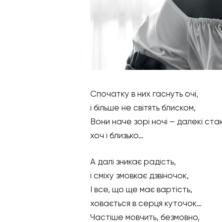
Спочатку в них гаснуть очі,
і більше не світять блиском,
Вони наче зорі ночі – далекі ста
хоч і близько…
А далі зникає радість,
і сміху змовкає дзвіночок,
І все, що ще має вартість,
ховається в серця куточок…
Частіше мовчить, безмовно,