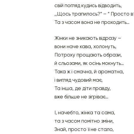
свій погляд кудись відводить,
,,Щось трапилось?” – ” Просто 
Та з часом вона не проходить…
Жінки не зникають відразу –
вони наче кава, холонуть,
Потроху прощають образи,
й сльозами, як осінь мокнуть…
Така ж і смачна, й ароматна,
і вигляд чудовий має,
Та інша, де діти правду,
вже більше не зігріває…
І, начебто, жінка та сама,
та з часом помітно зміни,
Знай, просто її не стало,