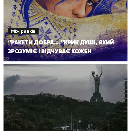
Між рядків
“РАКЕТИ ДОБРА….”КРИК ДУШІ, ЯКИЙ
ЗРОЗУМІЄ І ВІДЧУВАЄ КОЖЕН