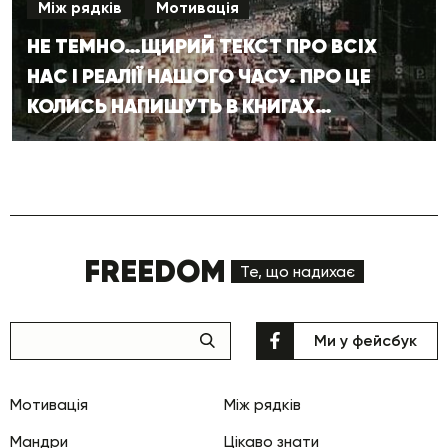
Між рядків
Мотивація
НЕ ТЕМНО…ЩИРИЙ ТЕКСТ ПРО ВСІХ
НАС І РЕАЛІЇ НАШОГО ЧАСУ. ПРО ЦЕ
КОЛИСЬ НАПИШУТЬ В КНИГАХ…
FREEDOM
Те, що надихає
Ми у фейсбук
Мотивація
Між рядків
Мандри
Цікаво знати