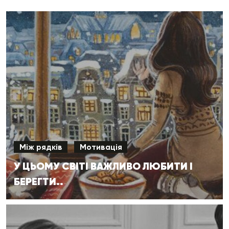
Між рядків
Мотивація
У ЦЬОМУ СВІТІ ВАЖЛИВО ЛЮБИТИ І
БЕРЕГТИ..