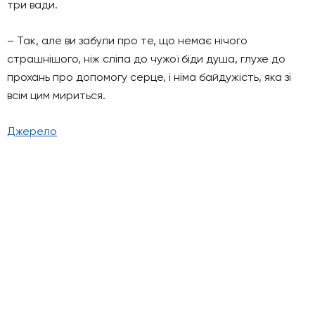
три вади.
– Так, але ви забули про те, що немає нічого
страшнішого, ніж сліпа до чужої біди душа, глухе до
прохань про допомогу серце, і німа байдужість, яка зі
всім цим мириться.
Джерело