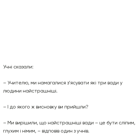
Учні сказали:
– Учителю, ми намагалися з’ясувати які три вади у
людини найстрашніші.
– І до якого ж висновку ви прийшли?
– Ми вирішили, що найстрашніші вади – це бути сліпим,
глухим і німим, – відповів один з учнів.