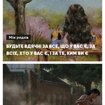
Між рядків
БУДЬТЕ ВДЯЧНІ ЗА ВСЕ, ЩО У ВАС Є, ЗА
ВСІХ, ХТО У ВАС Є, І ЗА ТЕ, КИМ ВИ Є