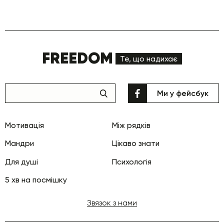
FREEDOM
Те, що надихає
Ми у фейсбук
Мотивація
Між рядків
Мандри
Цікаво знати
Для душі
Психологія
5 хв на посмішку
Звязок з нами