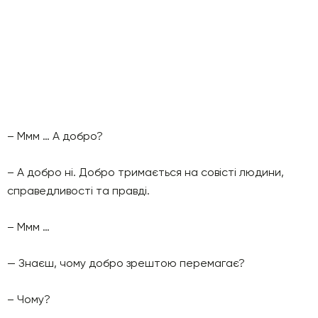
– Ммм … А добро?
– А добро ні. Добро тримається на совісті людини,
справедливості та правді.
– Ммм …
— Знаєш, чому добро зрештою перемагає?
– Чому?