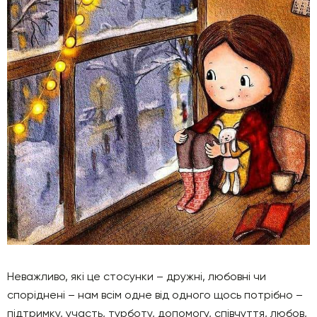
Неважливо, які це стосунки – дружні, любовні чи
споріднені – нам всім одне від одного щось потрібно –
підтримку, участь, турботу, допомогу, співчуття, любов,