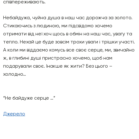
співпереживають.
Небайдужа, чуйна душа в наш час дорожча за золото.
Стикаючись з людиною, ми підсвідомо хочемо
отримати від неї хоч щось в обмін на наш час, увагу та
тепло. Нехай це буде зовсім трохи уваги і трішки участі.
А коли ми віддаємо комусь все своє серце, ми, звичайно
ж, в глибині душі пристрасно хочемо, щоб нам
подарували своє. Інакше як жити? Без цього –
холодно…
“Не байдуже серце …”
Джерело