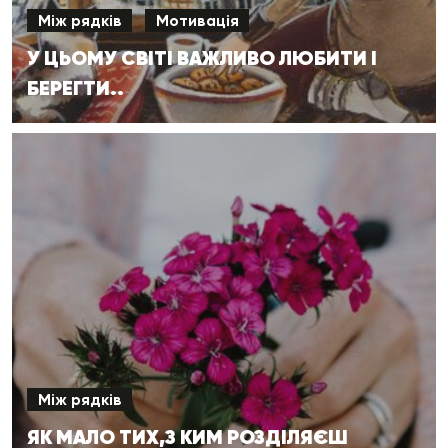
Між рядків
Мотивація
У ЦЬОМУ СВІТІ ВАЖЛИВО ЛЮБИТИ І
БЕРЕГТИ..
Між рядків
ЯК МАЛО ТИХ,З КИМ РОЗДІЛЯЄШ