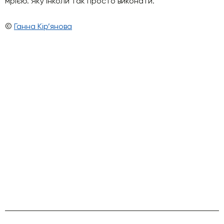
мрією. Яку інколи так просто виконати.
©
Ганна Кір’янова