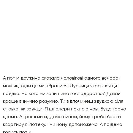
А потім дружина сказала чоловікові одного вечора:
мовляв, куди це ми зібралися. Дурниця якась вся ця
поїздка. На кого ми залишимо господарство? Давай
краще вчинимо розумно. Ти відпочинеш з вудкою біля
ставка, як завжди. Я шпалери поклею нові. Буде гарно
вдома. А гроші ми віддамо синові, йому треба брати
квартиру в іпотеку. І ми йому допоможемо. А поїдемо
колись потім.