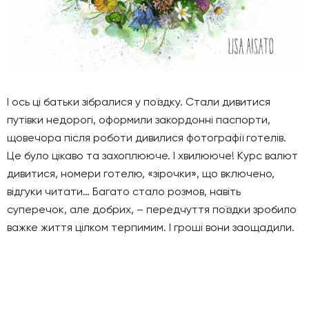
І ось ці батьки зібралися у поїздку. Стали дивитися
путівки недорогі, оформили закордонні паспорти,
щовечора після роботи дивилися фотографії готелів.
Це було цікаво та захоплююче. І хвилююче! Курс валют
дивитися, номери готелю, «зірочки», що включено,
відгуки читати… Багато стало розмов, навіть
суперечок, але добрих, – передчуття поїздки зробило
важке життя цілком терпимим. І гроші вони заощадили.