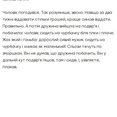
Чоловік погодився. Так розумніше, звісно. Навіщо за два
тижні віддавати стільки грошей, краще синові віддати.
Правильно. А потім дружина вийшла на подвір’я і
побачила: чоловік сидить на чурбачку біля гілки і плаче.
Жах який і ганьба: дорослий сивий мужик сидить на
чурбачку і хникає як маленький! Сльози течуть по
зморшках. Він не думав, що дружина побачить. Він у
дальній кут подвір’я пішов, там і сидів. І, уявляєте,
плакав.