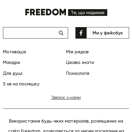
FREEDOM
Те, що надихає
Ми у фейсбук
Мотивація
Між рядків
Мандри
Цікаво знати
Для душі
Психологія
5 хв на посмішку
Звязок з нами
Використання будь-яких матеріалів, розміщених на
сайті Freedom, дозволяється за умови посилання на