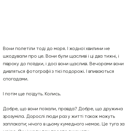
Вони полетіли тоді до моря. І жодної хвилини не
шкодували про це. Вони були щасливі і ці два тижні, і
півроку до поїздки, і досі вони щасливі. Вечорами вони
дивляться фотографії з тієї подорожі. І впиваються
спогадами.
І потім ще поїдуть. Колись.
Добре, що вони поїхали, правда? Добре, що дружина
зрозуміла. Дорослі люди раз у житті також можуть
заплакати; нічого в цьому кумедного немає. Це туга за