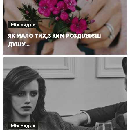
Між рядків
ЯК МАЛО ТИХ,З КИМ РОЗДІЛЯЄШ
ДУШУ…
Між рядків