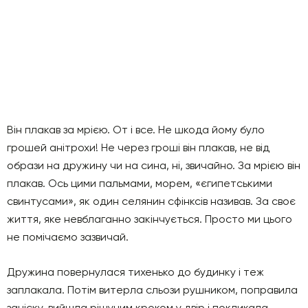
Він плакав за мрією. От і все. Не шкода йому було
грошей анітрохи! Не через гроші він плакав, не від
образи на дружину чи на сина, ні, звичайно. За мрією він
плакав. Ось цими пальмами, морем, «єгипетськими
свинтусами», як один селянин сфінксів називав. За своє
життя, яке невблаганно закінчується. Просто ми цього
не помічаємо зазвичай.
Дружина повернулася тихенько до будинку і теж
заплакала. Потім витерла сльози рушником, поправила
зачіску, вийшла рішучим кроком у двір і покликала