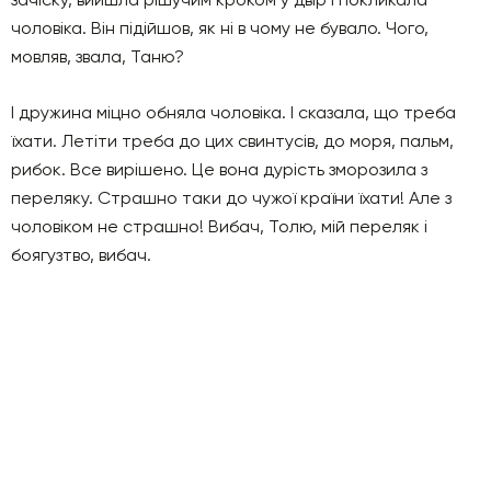
чоловіка. Він підійшов, як ні в чому не бувало. Чого,
мовляв, звала, Таню?
І дружина міцно обняла чоловіка. І сказала, що треба
їхати. Летіти треба до цих свинтусів, до моря, пальм,
рибок. Все вирішено. Це вона дурість зморозила з
переляку. Страшно таки до чужої країни їхати! Але з
чоловіком не страшно! Вибач, Толю, мій переляк і
боягузтво, вибач.