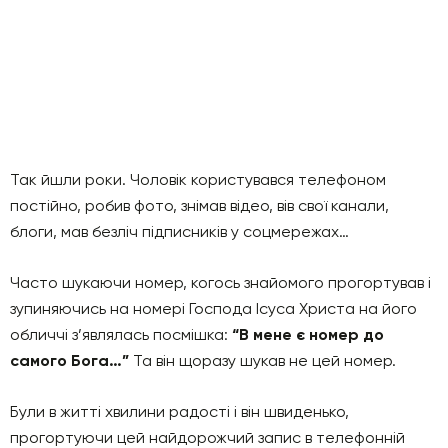
Так йшли роки. Чоловік користувався телефоном
постійно, робив фото, знімав відео, вів свої канали,
блоги, мав безліч підписників у соцмережах…
Часто шукаючи номер, когось знайомого прогортував і
зупиняючись на номері Господа Ісуса Христа на його
обличчі з’являлась посмішка:
“В мене є номер до
самого Бога…”
Та він щоразу шукав не цей номер.
Були в житті хвилини радості і він швиденько,
прогортуючи цей найдорожчий запис в телефонній