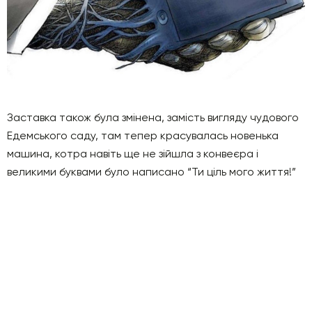
Заставка також була змінена, замість вигляду чудового
Едемського саду, там тепер красувалась новенька
машина, котра навіть ще не зійшла з конвеєра і
великими буквами було написано “Ти ціль мого життя!”