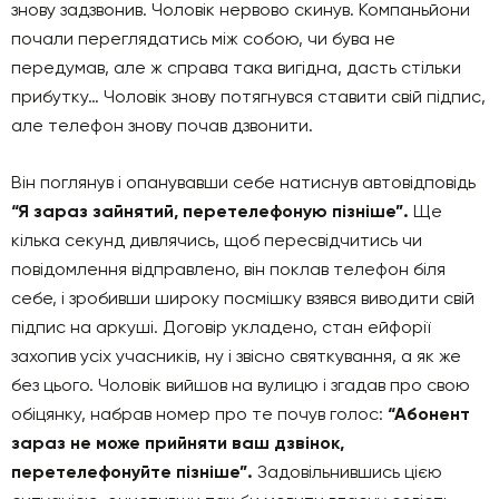
знову задзвонив. Чоловік нервово скинув. Компаньйони
почали переглядатись між собою, чи бува не
передумав, але ж справа така вигідна, дасть стільки
прибутку… Чоловік знову потягнувся ставити свій підпис,
але телефон знову почав дзвонити.
Він поглянув і опанувавши себе натиснув автовідповідь
“Я зараз зайнятий, перетелефоную пізніше”.
Ще
кілька секунд дивлячись, щоб пересвідчитись чи
повідомлення відправлено, він поклав телефон біля
себе, і зробивши широку посмішку взявся виводити свій
підпис на аркуші. Договір укладено, стан ейфорії
захопив усіх учасників, ну і звісно святкування, а як же
без цього. Чоловік вийшов на вулицю і згадав про свою
обіцянку, набрав номер про те почув голос:
“Абонент
зараз не може прийняти ваш дзвінок,
перетелефонуйте пізніше”.
Задовільнившись цією