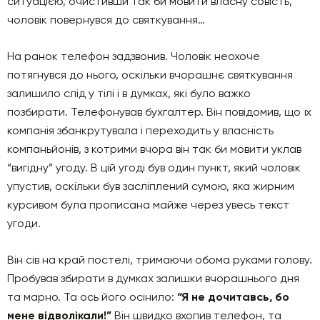
ситуацією, очистивши так би мовити власну совість,
чоловік повернувся до святкування…
На ранок телефон задзвонив. Чоловік неохоче
потягнувся до нього, оскільки вчорашнє святкування
залишило слід у тілі і в думках, які було важко
позбирати. Телефонував бухгалтер. Він повідомив, що їх
компанія збанкрутувала і переходить у власність
компаньйонів, з котрими вчора він так би мовити уклав
“вигідну” угоду. В цій угоді був один пункт, який чоловік
упустив, оскільки був засліплений сумою, яка жирним
курсивом була прописана майже через увесь текст
угоди.
Він сів на край постелі, тримаючи обома руками голову.
Пробував збирати в думках залишки вчорашнього дня
та марно. Та ось його осінило:
“Я не дочитавсь, бо
мене відволікали!”
Він швидко вхопив телефон, та