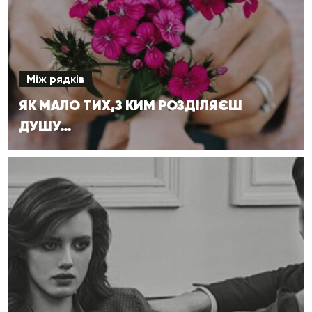
Між рядків
ЯК МАЛО ТИХ,З КИМ РОЗДІЛЯЄШ
ДУШУ…