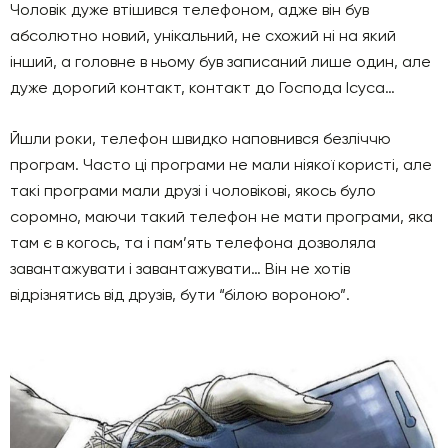
Чоловік дуже втішився телефоном, адже він був
абсолютно новий, унікальний, не схожий ні на який
інший, а головне в ньому був записаний лише один, але
дуже дорогий контакт, контакт до Господа Ісуса…
Йшли роки, телефон швидко наповнився безліччю
програм. Часто ці програми не мали ніякої користі, але
такі програми мали друзі і чоловікові, якось було
соромно, маючи такий телефон не мати програми, яка
там є в когось, та і пам’ять телефона дозволяла
завантажувати і завантажувати… Він не хотів
відрізнятись від друзів, бути “білою вороною”.