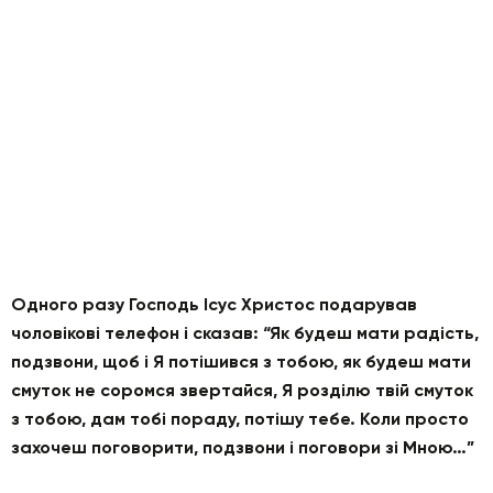
Одного разу Господь Ісус Христос подарував
чоловікові телефон і сказав: “Як будеш мати радість,
подзвони, щоб і Я потішився з тобою, як будеш мати
смуток не соромся звертайся, Я розділю твій смуток
з тобою, дам тобі пораду, потішу тебе. Коли просто
захочеш поговорити, подзвони і поговори зі Мною…”