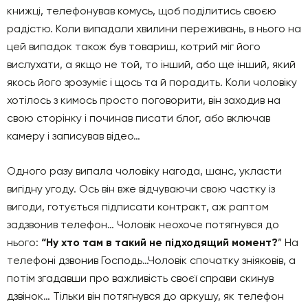
книжці, телефонував комусь, щоб поділитись своєю
радістю. Коли випадали хвилини переживань, в нього на
цей випадок також був товариш, котрий міг його
вислухати, а якщо не той, то інший, або ще інший, який
якось його зрозуміє і щось та й порадить. Коли чоловіку
хотілось з кимось просто поговорити, він заходив на
свою сторінку і починав писати блог, або включав
камеру і записував відео…
Одного разу випала чоловіку нагода, шанс, укласти
вигідну угоду. Ось він вже відчуваючи свою частку із
вигоди, готується підписати контракт, аж раптом
задзвонив телефон… Чоловік неохоче потягнувся до
нього:
“Ну хто там в такий не підходящий момент?
” На
телефоні дзвонив Господь…Чоловік спочатку зніяковів, а
потім згадавши про важливість своєї справи скинув
дзвінок… Тільки він потягнувся до аркушу, як телефон