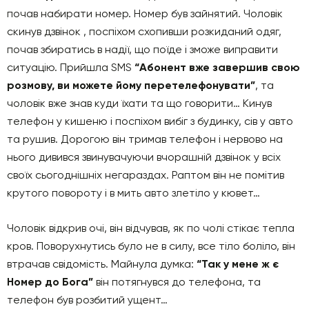
почав набирати номер. Номер був зайнятий. Чоловік
скинув дзвінок , поспіхом схопивши розкиданий одяг,
почав збиратись в надії, що поїде і зможе виправити
ситуацію. Прийшла SMS
“Абонент вже завершив свою
розмову, ви можете йому перетелефонувати”
, та
чоловік вже знав куди їхати та що говорити… Кинув
телефон у кишеню і поспіхом вибіг з будинку, сів у авто
та рушив. Дорогою він тримав телефон і нервово на
нього дивився звинувачуючи вчорашній дзвінок у всіх
своїх сьогоднішніх негараздах. Раптом він не помітив
крутого повороту і в мить авто злетіло у кювет…
Чоловік відкрив очі, він відчував, як по чолі стікає тепла
кров. Поворухнутись було не в силу, все тіло боліло, він
втрачав свідомість. Майнула думка:
“Так у мене ж є
Номер до Бога”
він потягнувся до телефона, та
телефон був розбитий ущент…