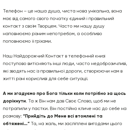
Телефон – це наша душа, чиста нова унікальна, вона
має від самого свого початку єдиний і правильний
контакт з своїм Творцем. Часто ми нашу душу
наповнюємо різним непотребом, а особливо
поповнюємо її гріхами.
Наш Найдорожчий Контакт в телефонній книзі
поступово витісняють інші люди, часто недоброзичливі,
які зводять нас із правильної дороги, створюючи нам в
житті різні корисливі для себе ситуації.
А ми згадуємо про Бога тільки коли потрібно за щось
дорікнути
. Та ж Він нам дав Своє Слово, щоб ми не
потрапили у пастки. Він постійно кличе нас до себе на
розмову:
“Прийдіть до Мене всі втомлені та
обтяжені…”
Та, на жаль, ми засліплені вигодами цього