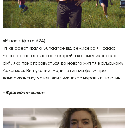
«Мінарі» (фото A24)
Гіт кінофестивалю Sundance від режисера Лі Ісаака
Чанга розповідає історію корейсько-американської
сім’ї, яка пристосовується до нового життя в сільському
Арканзасі. Вишуканий, медитативний фільм про
«американську мрію», який викликає мурашки по спині.
«Фрагменти жінки»