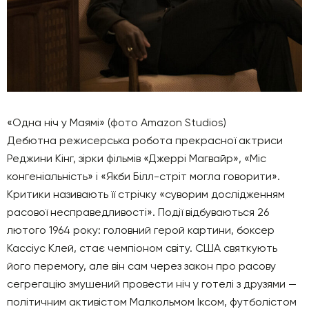
«Одна ніч у Маямі» (фото Amazon Studios)
Дебютна режисерська робота прекрасної актриси
Реджини Кінг, зірки фільмів «Джеррі Магвайр», «Міс
конгеніальність» і «Якби Білл-стріт могла говорити».
Критики називають її стрічку «суворим дослідженням
расової несправедливості». Події відбуваються 26
лютого 1964 року: головний герой картини, боксер
Кассіус Клей, стає чемпіоном світу. США святкують
його перемогу, але він сам через закон про расову
сегрегацію змушений провести ніч у готелі з друзями —
політичним активістом Малкольмом Іксом, футболістом