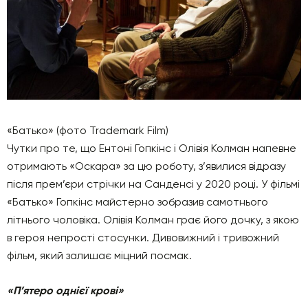
«Батько» (фото Trademark Film)
Чутки про те, що Ентоні Гопкінс і Олівія Колман напевне
отримають «Оскара» за цю роботу, з’явилися відразу
після прем’єри стрічки на Санденсі у 2020 році. У фільмі
«Батько» Гопкінс майстерно зобразив самотнього
літнього чоловіка. Олівія Колман грає його дочку, з якою
в героя непрості стосунки. Дивовижний і тривожний
фільм, який залишає міцний посмак.
«П’ятеро однієї крові»