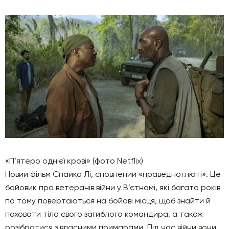
«П’ятеро однієї крові» (фото Netflix)
Новий фільм Спайка Лі, сповнений «праведної люті». Це
бойовик про ветеранів війни у ​​В’єтнамі, які багато років
по тому повертаються на бойові місця, щоб знайти й
поховати тіло свого загиблого командира, а також
розібратися з власними примарами. Під час війни вони