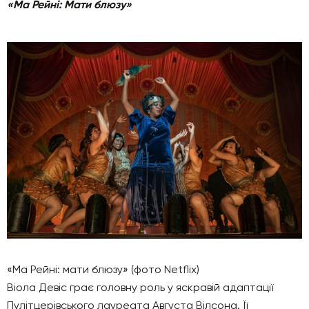
«Ма Рейні: Мати блюзу»
«Ма Рейні: мати блюзу» (фото Netflix)
Віола Девіс грає головну роль у яскравій адаптації
Пулітцерівського лауреата Августа Вілсона. Її