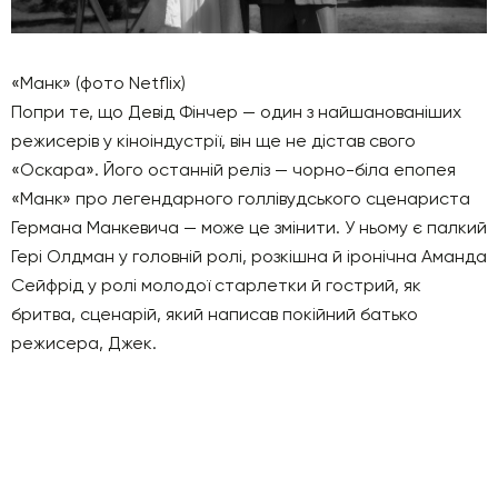
«Манк» (фото Netflix)
Попри те, що Девід Фінчер — один з найшанованіших
режисерів у кіноіндустрії, він ще не дістав свого
«Оскара». Його останній реліз — чорно-біла епопея
«Манк» про легендарного голлівудського сценариста
Германа Манкевича — може це змінити. У ньому є палкий
Гері Олдман у головній ролі, розкішна й іронічна Аманда
Сейфрід у ролі молодої старлетки й гострий, як
бритва, сценарій, який написав покійний батько
режисера, Джек.