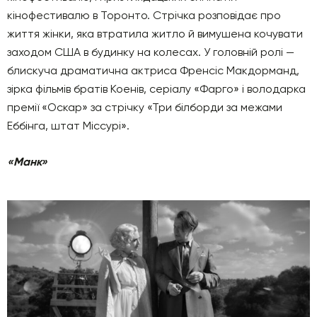
кінофестивалю в Торонто. Стрічка розповідає про
життя жінки, яка втратила житло й вимушена кочувати
заходом США в будинку на колесах. У головній ролі —
блискуча драматична актриса Френсіс Макдорманд,
зірка фільмів братів Коенів, серіалу «Фарго» і володарка
премії «Оскар» за стрічку «Три білборди за межами
Еббінга, штат Міссурі».
«Манк»