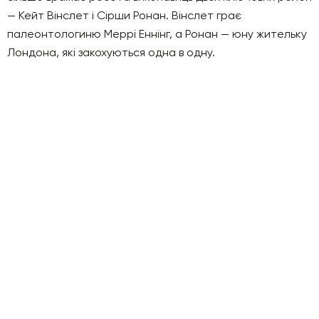
— Кейт Вінслет і Сірши Ронан. Вінслет грає
палеонтологиню Меррі Еннінг, а Ронан — юну жительку
Лондона, які закохуються одна в одну.