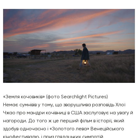
«Земля кочовиків» (фото Searchlight Pictures)
Немає сумнівів у тому, що зворушлива розповідь Хлої
Чжао про мандри кочівниці в США заслуговує на увагу й
нагороди. До того ж це перший фільм в історії, який
здобув одночасно і «Золотого лева» Венеційського
кінофестивалю, і приз глядацьких симпатій