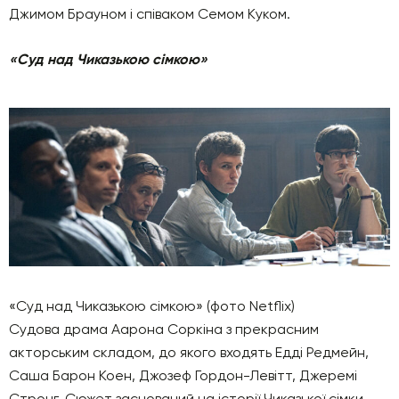
Джимом Брауном і співаком Семом Куком.
«Суд над Чиказькою сімкою»
«Суд над Чиказькою сімкою» (фото Netflix)
Судова драма Аарона Соркіна з прекрасним
акторським складом, до якого входять Едді Редмейн,
Саша Барон Коен, Джозеф Гордон-Левітт, Джеремі
Стронг. Сюжет заснований на історії Чиказької сімки,