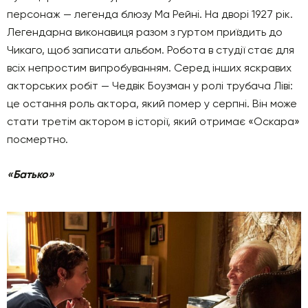
персонаж — легенда блюзу Ма Рейні. На дворі 1927 рік.
Легендарна виконавиця разом з гуртом приїздить до
Чикаго, щоб записати альбом. Робота в студії стає для
всіх непростим випробуванням. Серед інших яскравих
акторських робіт — Чедвік Боузман у ролі трубача Ліві:
це остання роль актора, який помер у серпні. Він може
стати третім актором в історії, який отримає «Оскара»
посмертно.
«Батько»