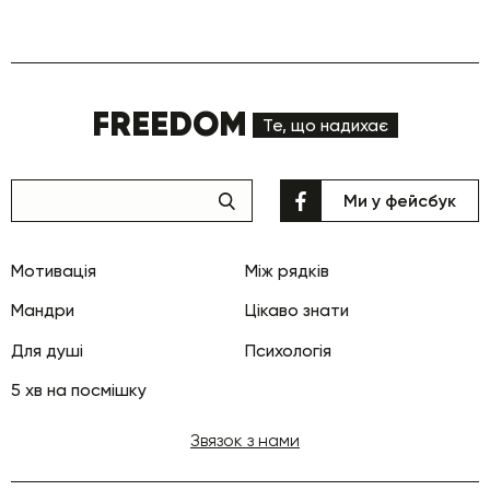
FREEDOM
Те, що надихає
Ми у фейсбук
Мотивація
Між рядків
Мандри
Цікаво знати
Для душі
Психологія
5 хв на посмішку
Звязок з нами