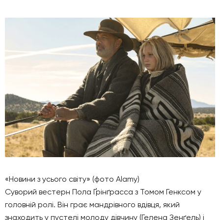
«Новини з усього світу» (фото Alamy)
Суворий вестерн Пола Ґрінґрасса з Томом Генксом у
головній ролі. Він грає мандрівного вдівця, який
знаходить у пустелі молоду дівчину (Гелена Зенґель) і