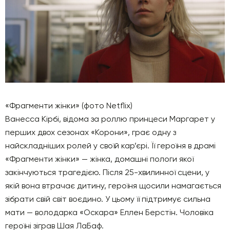
«Фрагменти жінки» (фото Netflix)
Ванесса Кірбі, відома за роллю принцеси Маргарет у
перших двох сезонах «Корони», грає одну з
найскладніших ролей у своїй кар’єрі. Її героїня в драмі
«Фрагменти жінки» — жінка, домашні пологи якої
закінчуються трагедією. Після 25-хвилинної сцени, у
якій вона втрачає дитину, героїня щосили намагається
зібрати свій світ воєдино. У цьому її підтримує сильна
мати — володарка «Оскара» Еллен Берстін. Чоловіка
героїні зіграв Шая ЛаБаф.