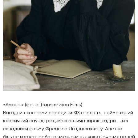
«Амоніт» (фото Transmission Films)
Вигадливі костюми середини XIX століття, неймовірний
класичний саундтрек, мальовничі широкі кадри — всі
складники фільму Френсіса Лі гідні захвату. Але ще
більше вражає робота виконавиць двох ключових ролей