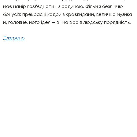
має намір возз’єднати її з родиною. Фільм з безліччю
бонусів: прекрасні кадри з краєвидами, велична музика
й, головне, його ідея — вічна віра в людську порядність.
Джерело