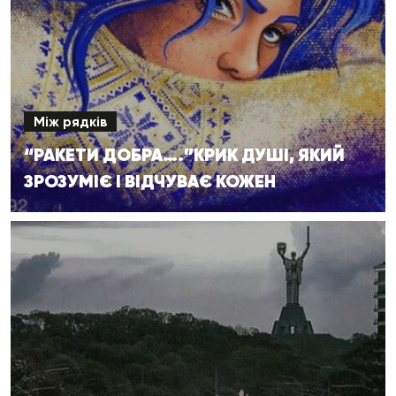
Між рядків
“РАКЕТИ ДОБРА….”КРИК ДУШІ, ЯКИЙ
ЗРОЗУМІЄ І ВІДЧУВАЄ КОЖЕН