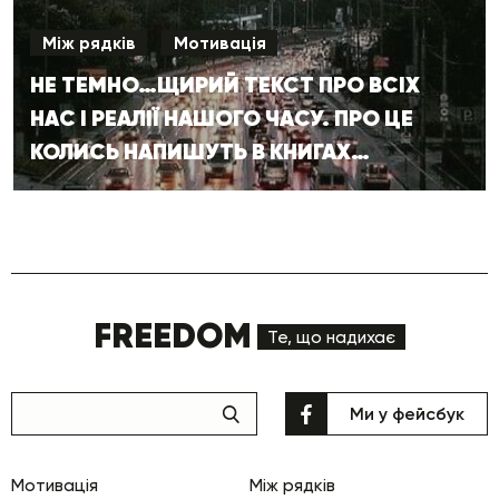
Між рядків
Мотивація
НЕ ТЕМНО…ЩИРИЙ ТЕКСТ ПРО ВСІХ
НАС І РЕАЛІЇ НАШОГО ЧАСУ. ПРО ЦЕ
КОЛИСЬ НАПИШУТЬ В КНИГАХ…
FREEDOM
Те, що надихає
Ми у фейсбук
Мотивація
Між рядків