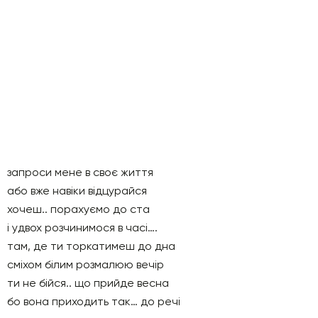
запроси мене в своє життя
або вже навіки відцурайся
хочеш.. порахуємо до ста
і удвох розчинимося в часі….
там, де ти торкатимеш до дна
сміхом білим розмалюю вечір
ти не бійся.. що прийде весна
бо вона приходить так… до речі