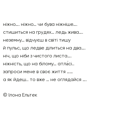
ніжно…. ніжно… чи бува ніжніше….
стишиться на грудях… ледь жива….
неземну… відчуєш в світі тишу
й пульс, що ледве ділиться на два….
ніч, що ніби з чистого листа….
ніжність, що на білому… атла́сі..
запроси мене в своє життя ……
а як йдеш.. то вже … не оглядайся ….
© Ілона Ельтек