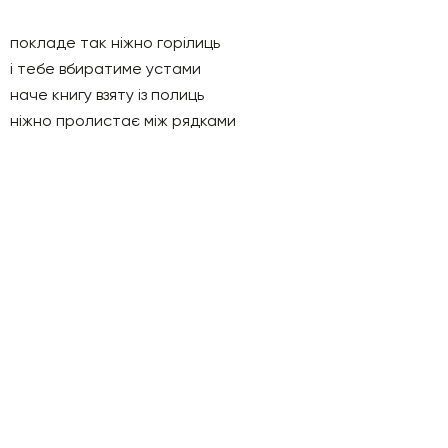
покладе так ніжно горілиць
і тебе вбиратиме устами
наче книгу взяту із полиць
ніжно пролистає між рядками