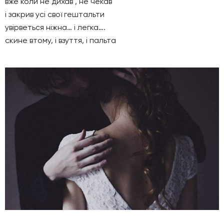
вже коли не дихав , не чекав
і закрив усі свої гештальти
увірветься ніжна… і легка….
скине втому, і взуття, і пальта