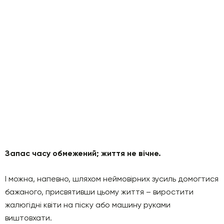
Запас часу обмежений; життя не вічне.
І можна, напевно, шляхом неймовірних зусиль домогтися
бажаного, присвятивши цьому життя – виростити
жалюгідні квіти на піску або машину руками
виштовхати.