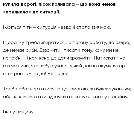
купила дорогі, пісок поливала – що вона немов
«прилипла» до ситуації.
І боїться піти – ситуація невдачі стала звичною.
Щоранку треба збиратися на погану роботу, до озера,
де немає риби. Дзвонити і писати тому, кому ми не
потрібні – і нам ясно це дали зрозуміти. Натискати на
газ машини, яка забуксувала, у якій давно акумулятор
сів – раптом поїде! Не поїде!
Треба або звертатися за допомогою, за буксируванням;
або зовсім змотати вудочки і піти шукати іншу водойму.
І іншу людину.