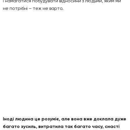
І намагатися побудувати відносини з людьми, яким ми
не потрібні – теж не варто.
Іноді людина це розуміє, але вона вже доклала дуже
багато зусиль, витратила так багато часу, снасті