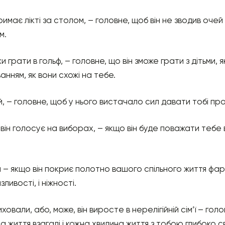
имає лікті за столом, – головне, щоб він не зводив очей
м.
хи грати в гольф, – головне, що він зможе грати з дітьми, 
анням, як вони схожі на тебе.
ій, – головне, щоб у нього вистачало сил давати тобі пр
він голосує на виборах, – якщо він буде поважати тебе 
 – якщо він покриє полотно вашого спільного життя фарб
ивості, і ніжності.
иховали, або, може, він виросте в нерелігійній сім’ї – голо
ина життя взагалі і кожна хвилина життя з тобою глибоко с