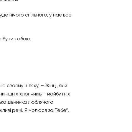
уде нічого спільного, у нас все
е бути тобою.
а своєму шляху, – Жінці, якій
нинішніх хлопчиків – майбутніх
ька дівчинка люблячого
жливі речі. Я молюся за Тебе”.