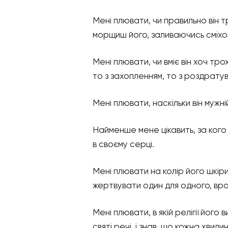
Мені плювати, чи правильно він тр
морщиш його, заливаючись сміхо
Мені плювати, чи вміє він хоч тро
то з захопленням, то з роздратув
Мені плювати, наскільки він мужн
Найменше мене цікавить, за кого 
в своєму серці.
Мені плювати на колір його шкіри
жертвувати один для одного, вразл
Мені плювати, в якій релігії його в
святі речі, і знав, що кожна хвил