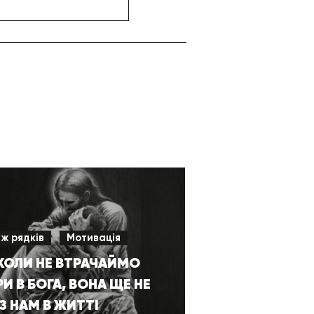
іж рядків
Мотивація
КОЛИ НЕ ВТРАЧАЙМО
РИ В БОГА, ВОНА ЩЕ НЕ
З НАМ В ЖИТТІ