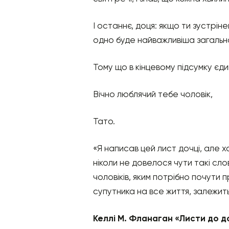
І останнє, доця: якщо ти зустріне
одно буде найважливіша загальна ц
Тому що в кінцевому підсумку єди
Вічно люблячий тебе чоловік,
Тато.
«Я написав цей лист дочці, але хо
ніколи не довелося чути такі сло
чоловіків, яким потрібно почути 
супутника на все життя, залежить 
Келлі М. Фланаган «Листи до д