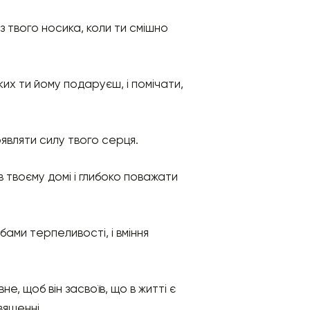
 з твого носика, коли ти смішно
яких ти йому подаруєш, і помічати,
оявляти силу твого серця.
в твоєму домі і глибоко поважати
ами терпеливості, і вміння
вне, щоб він засвоїв, що в житті є
вященні.