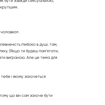
 як бути завжди сексуальною,
 крутішим.
 чоловіка».
евненість глибоко в душі, там,
шляху. (Якщо ти будеш пам’ятати,
жати виграною. Але це тема для
 тебе і якому захочеться
 тому що він сам захоче бути