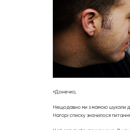
«Донечко,
Нещодавно ми з мамою шукали дещо
Нагорі списку значилося питання