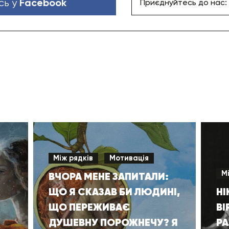
Facebook
сь у
Приєднуйтесь до нас:
Між рядків
Мотивація
М
ВЧОРА МЕНЕ ЗАПИТАЛИ:
ЩО Я СКАЗАВ БИ ЛЮДИНІ,
НІ
ЩО ПЕРЕЖИВАЄ
ВІ
ДУШЕВНУ ПОРОЖНЕЧУ? Я
РА