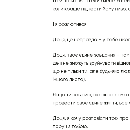
Цей запит збентежив мене. Я шви
коли краще піднести йому пиво, а
І я розлютився.
Доця, це неправда – у тебе нікол
Доця, твоє єдине завдання – пам’
де її не зможуть зруйнувати відмо
що не тільки ти, але будь-яка лю
іншого листа).
Якщо ти повіриш, що цінна сама п
провести своє єдине життя, все с
Доця, я хочу розповісти тобі про
поруч з тобою.