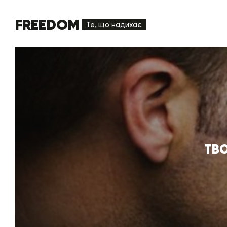
FREEDOM
Те, що надихає
ТВО