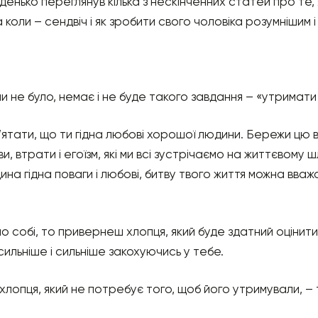
денько переглянув кілька з нескінченних статей про те,
 коли – сендвіч і як зробити свого чоловіка розумнішим і
и не було, немає і не буде такого завдання – «утримати
ятати, що ти гідна любові хорошої людини. Бережи цю вп
ви, втрати і егоїзм, які ми всі зустрічаємо на життєвому 
дина гідна поваги і любові, битву твого життя можна вва
о собі, то привернеш хлопця, який буде здатний оцінити
ильніше і сильніше закохуючись у тебе.
 хлопця, який не потребує того, щоб його утримували, –