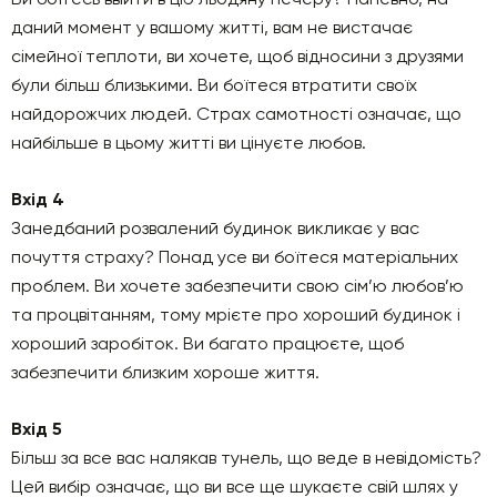
даний момент у вашому житті, вам не вистачає
сімейної теплоти, ви хочете, щоб відносини з друзями
були більш близькими. Ви боїтеся втратити своїх
найдорожчих людей. Страх самотності означає, що
найбільше в цьому житті ви цінуєте любов.
Вхід 4
Занедбаний розвалений будинок викликає у вас
почуття страху? Понад усе ви боїтеся матеріальних
проблем. Ви хочете забезпечити свою сім’ю любов’ю
та процвітанням, тому мрієте про хороший будинок і
хороший заробіток. Ви багато працюєте, щоб
забезпечити близким хороше життя.
Вхід 5
Більш за все вас налякав тунель, що веде в невідомість?
Цей вибір означає, що ви все ще шукаєте свій шлях у