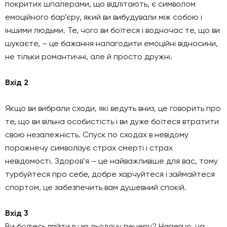
покритих шпалерами, що відлітають, є символом
емоційного бар’єру, який ви вибудували між собою і
іншими людьми. Те, чого ви боїтеся і водночас те, що ви
шукаєте, – це бажання налагодити емоційні відносини,
не тільки романтичні, але й просто дружні.
Вхід 2
Якщо ви вибрали сходи, які ведуть вниз, це говорить про
те, що ви вільна особистість і ви дуже боїтеся втратити
свою незалежність. Спуск по сходах в невідому
порожнечу символізує страх смерті і страх
невідомості. Здоров’я – це найважливіше для вас, тому
турбуйтеся про себе, добре харчуйтеся і займайтеся
спортом, це забезпечить вам душевний спокій.
Вхід 3
Ви боїтесь ввійти в цю льодяну печеру? Напевно, на