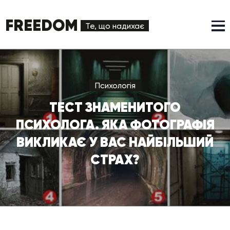
FREEDOM
Те, що надихає
Психологія
ТЕСТ ЗНАМЕНИТОГО
ПСИХОЛОГА. ЯКА ФОТОГРАФІЯ
ВИКЛИКАЄ У ВАС НАЙБІЛЬШИЙ
СТРАХ?