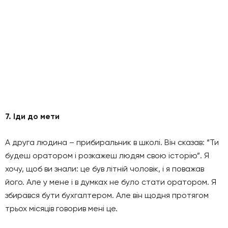
7. Іди до мети
А друга людина – прибиральник в школі. Він сказав: “Ти
будеш оратором і розкажеш людям свою історію”. Я
хочу, щоб ви знали: це був літній чоловік, і я поважав
його. Але у мене і в думках не було стати оратором. Я
збирався бути бухгалтером. Але він щодня протягом
трьох місяців говорив мені це.