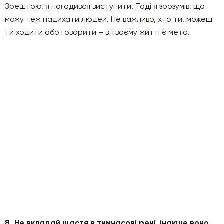
Зрештою, я погодився виступити. Тоді я зрозумів, що
можу теж надихати людей. Не важливо, хто ти, можеш
ти ходити або говорити – в твоєму житті є мета.
8. Не вкладай щастя в тимчасові речі, інакше воно