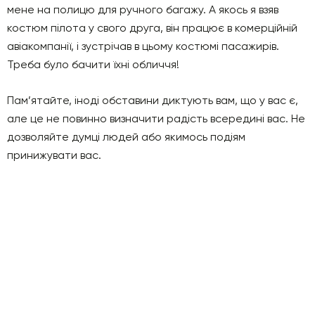
мене на полицю для ручного багажу. А якось я взяв
костюм пілота у свого друга, він працює в комерційній
авіакомпанії, і зустрічав в цьому костюмі пасажирів.
Треба було бачити їхні обличчя!
Пам’ятайте, іноді обставини диктують вам, що у вас є,
але це не повинно визначити радість всередині вас. Не
дозволяйте думці людей або якимось подіям
принижувати вас.