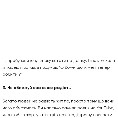
І я пробував знову і знову встати на дошку. І знаєте, коли
я нарешті встав, я подумав: “О боже, що ж мені тепер
робити!?”.
3. Не обмежуй сам свою радість
Багато людей не радіють життю, просто тому що вони
його обмежують. Ви напевно бачили ролик на YouTube,
як я люблю жартувати в літаках. Іноді прошу покласти