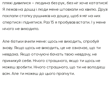
пляжі дивилися – людина без рук, без ніг хоче кататися!
Я лежав на дошці і люди мене штовхали на хвилю. Друзі
поклали стопку рушників на дошку, щоб я міг на них
спертися і піднятися. Раз 15 я пробував встати. І у мене
нічого не виходило.
Але батьки вчили мене: щось не виходить, спробуй
знову. Якщо щось не виходить, це не означає, що ти
невдаха. Якщо оточуючі бачать твою невдачу, не
принижуй себе. Нічого страшного, якщо ти щось не
можеш зробити. Нічого страшного, що ти не володієш
всім. Але ти можеш до цього прагнути.