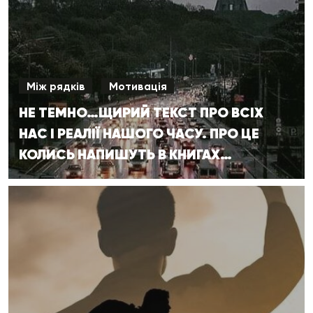
Між рядків
Мотивація
НЕ ТЕМНО…ЩИРИЙ ТЕКСТ ПРО ВСІХ
НАС І РЕАЛІЇ НАШОГО ЧАСУ. ПРО ЦЕ
КОЛИСЬ НАПИШУТЬ В КНИГАХ…