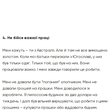
4. Не бійся важкої праці
Мені кажуть – ти з Австралії. Але й там не все вимощено
золотом. Коли мої батьки переїхали з Югославії, у них
був тільки одяг. Тільки той, що був на них. Вони
працювали важко. І мені завжди говорили це робити.
Мені не давали бути “поганим” хлопчиком. Мені не
давали грошей на іграшки. Мені доводилося їх
заробляти. Я пилососив будинок за два долари на
тиждень. І далі був вільний вирішувати, що робити з цими
грошима – купувати іграшки або віддавати бідним.