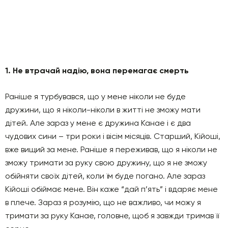
1. Не втрачай надію, вона перемагає смерть
Раніше я турбувався, що у мене ніколи не буде
дружини, що я ніколи-ніколи в житті не зможу мати
дітей. Але зараз у мене є дружина Канае і є два
чудових сини – три роки і вісім місяців. Старший, Кійоші,
вже вищий за мене. Раніше я переживав, що я ніколи не
зможу тримати за руку свою дружину, що я не зможу
обійняти своїх дітей, коли їм буде погано. Але зараз
Кійоші обіймає мене. Він каже “дай п’ять” і вдаряє мене
в плече. Зараз я розумію, що не важливо, чи можу я
тримати за руку Канае, головне, щоб я завжди тримав її