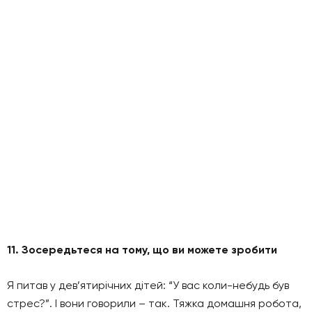
11. Зосередьтеся на тому, що ви можете зробити
Я питав у дев’ятирічних дітей: “У вас коли-небудь був
стрес?”. І вони говорили – так. Тяжка домашня робота,