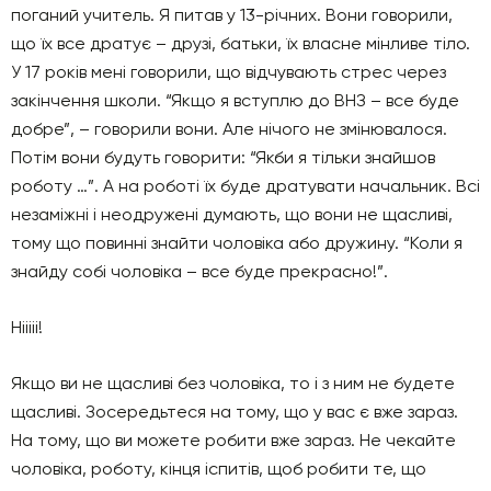
поганий учитель. Я питав у 13-річних. Вони говорили,
що їх все дратує – друзі, батьки, їх власне мінливе тіло.
У 17 років мені говорили, що відчувають стрес через
закінчення школи. “Якщо я вступлю до ВНЗ – все буде
добре”, – говорили вони. Але нічого не змінювалося.
Потім вони будуть говорити: “Якби я тільки знайшов
роботу …”. А на роботі їх буде дратувати начальник. Всі
незаміжні і неодружені думають, що вони не щасливі,
тому що повинні знайти чоловіка або дружину. “Коли я
знайду собі чоловіка – все буде прекрасно!”.
Нііііі!
Якщо ви не щасливі без чоловіка, то і з ним не будете
щасливі. Зосередьтеся на тому, що у вас є вже зараз.
На тому, що ви можете робити вже зараз. Не чекайте
чоловіка, роботу, кінця іспитів, щоб робити те, що