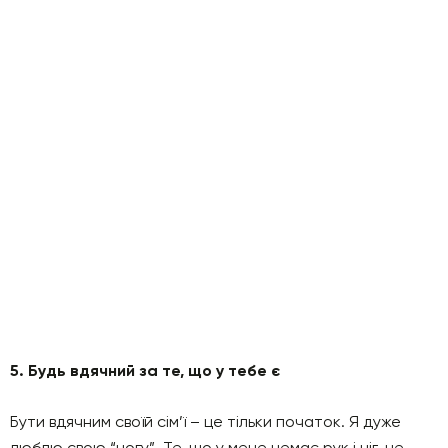
5. Будь вдячний за те, що у тебе є
Бути вдячним своїй сім’ї – це тільки початок. Я дуже
люблю свою “ногу”. Те, що у мене немає рук і ніг, не