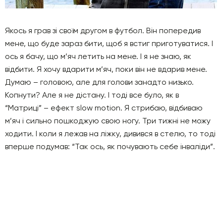
Якось я грав зі своїм другом в футбол. Він попередив
мене, що буде зараз бити, щоб я встиг приготуватися. І
ось я бачу, що м’яч летить на мене. І я не знаю, як
відбити. Я хочу вдарити м’яч, поки він не вдарив мене.
Думаю – головою, але для голови занадто низько.
Копнути? Але я не дістану. І тоді все було, як в
“Матриці” – ефект slow motion. Я стрибаю, відбиваю
м’яч і сильно пошкоджую свою ногу. Три тижні не можу
ходити. І коли я лежав на ліжку, дивився в стелю, то тоді
вперше подумав: “Так ось, як почувають себе інваліди”.