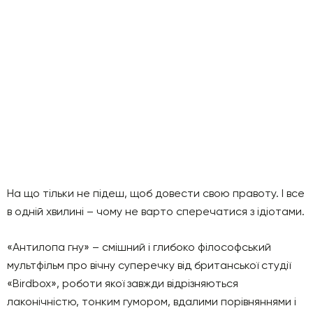
На що тільки не підеш, щоб довести свою правоту. І все
в одній хвилині – чому не варто сперечатися з ідіотами.
«Антилопа гну» – смішний і глибоко філософський
мультфільм про вічну суперечку від британської студії
«Birdbox», роботи якої завжди відрізняються
лаконічністю, тонким гумором, вдалими порівняннями і