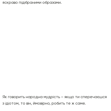
яскраво підібраними образами.
Як говорить народна мудрість – якщо ти сперечаєшся
з ідіотом, то він, ймовірно, робить те ж саме.