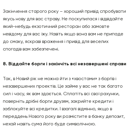
Закінчення старого року – хороший привід спробувати
якусь нову для вас страву. Не поскупилася і відвідайте
який-небудь екзотичний ресторан або замовте
невідому для вас їжу. Навіть якщо вона вам не припаде
до смаку, яскраві враження і привід для веселих
спогадів вам забезпечені.
8. Віддайте борги і закінчіть всі незавершені справи
Так, в Новий рік не можна йти з «хвостами» з боргів і
незавершених проектів. Це займе у вас не так багато
сил і часу, як вам здається. Сплатіть всі свої рахунки,
поверніть дрібні борги друзям, закрийте кредити і
заблокуйте всі кредитки. І взагалі відмінно, якщо в
переддень Нового року ви розмістите в банку депозит,
нехай навіть сума його буде символічною.