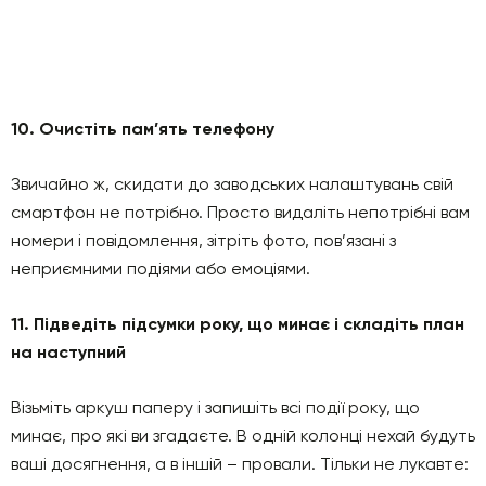
10. Очистіть пам’ять телефону
Звичайно ж, скидати до заводських налаштувань свій
смартфон не потрібно. Просто видаліть непотрібні вам
номери і повідомлення, зітріть фото, пов’язані з
неприємними подіями або емоціями.
11. Підведіть підсумки року, що минає і складіть план
на наступний
Візьміть аркуш паперу і запишіть всі події року, що
минає, про які ви згадаєте. В одній колонці нехай будуть
ваші досягнення, а в іншій – провали. Тільки не лукавте: