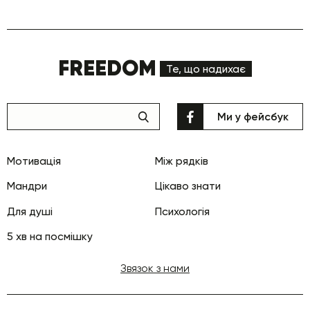
FREEDOM
Те, що надихає
Ми у фейсбук
Мотивація
Між рядків
Мандри
Цікаво знати
Для душі
Психологія
5 хв на посмішку
Звязок з нами