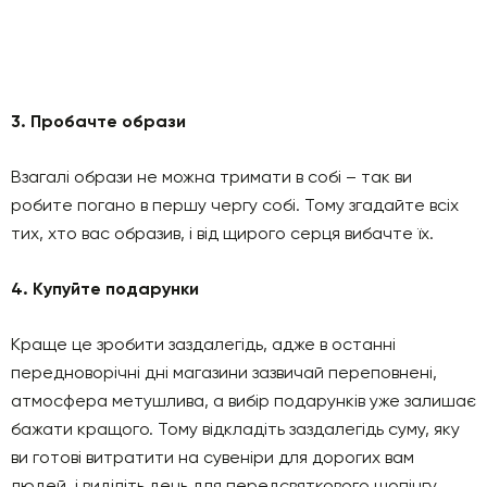
3. Пробачте образи
Взагалі образи не можна тримати в собі – так ви
робите погано в першу чергу собі. Тому згадайте всіх
тих, хто вас образив, і від щирого серця вибачте їх.
4. Купуйте подарунки
Краще це зробити заздалегідь, адже в останні
передноворічні дні магазини зазвичай переповнені,
атмосфера метушлива, а вибір подарунків уже залишає
бажати кращого. Тому відкладіть заздалегідь суму, яку
ви готові витратити на сувеніри для дорогих вам
людей, і виділіть день для передсвяткового шопінгу.