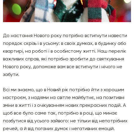
До настання Нового року потрібно встигнути навести
порядок скрізь і в усьому: в своїх думках, в будинку або
квартирі, на роботі і в особистому житті. Наш перелік
важливих справ, які потрібно зробити до святкування
Нового року, допоможе вам все встигнути і нічого не
забути.
Всі ми знаємо, що в Новий рік потрібно йти з хорошим
настроєм, з надіями на світле майбутнє, на позитивні
зміни в житті і з очікуванням нових прекрасних подій. А
щоб все було саме так, потрібно в році, що минає
позбутися від усього зайвого: не тільки від непотрібних
речей, а й від поганих думок і негативних емоцій.