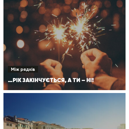
Між рядків
…РІК ЗАКІНЧУЄТЬСЯ, А ТИ – НІ!