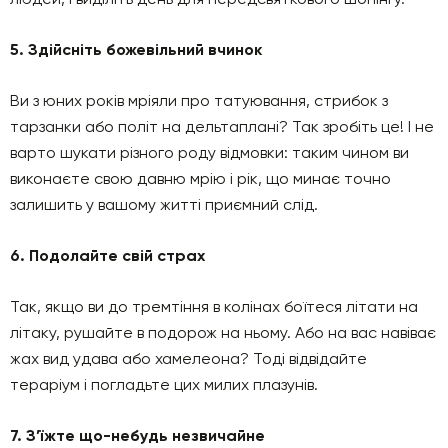
5. Здійсніть божевільний вчинок
Ви з юних років мріяли про татуювання, стрибок з
тарзанки або політ на дельтаплані? Так зробіть це! І не
варто шукати різного роду відмовки: таким чином ви
виконаєте свою давню мрію і рік, що минає точно
залишить у вашому житті приємний слід.
6. Подолайте свій стpaх
Так, якщо ви до тремтіння в колінах боїтеся літати на
літаку, рушайте в подорож на ньому. Або на вас навіває
жax вид удава або хамелеона? Тоді відвідайте
тераріум і погладьте цих милих плазунів.
7. З’їжте що-небудь незвичайне