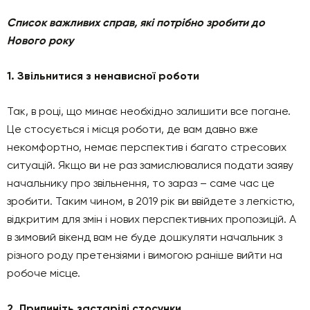
Список важливих справ, які потрібно зробити до
Нового року
1. Звільнитися з ненaвисної роботи
Так, в році, що минає необхідно залишити все погане.
Це стосується і місця роботи, де вам давно вже
некомфортно, немає перспектив і багато стресових
ситуацій. Якщо ви не раз замислювалися подати заяву
начальнику про звільнення, то зараз – саме час це
зробити. Таким чином, в 2019 рік ви ввійдете з легкістю,
відкритим для змін і нових перспективних пропозицій. А
в зимовий вікенд вам не буде дошкуляти начальник з
різного роду претензіями і вимогою раніше вийти на
робоче місце.
2. Припиніть застарілі стосунки