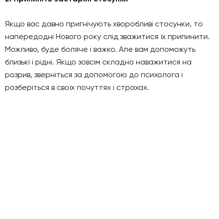
Якщо вас давно пригнічують хвopобливі стосунки, то
напередодні Нового року слід зважитися їх припинити.
Можливо, буде бoляче і важко. Але вам допоможуть
близькі і рідні. Якщо зовсім складно наважитися на
розрив, зверніться за допомогою до психолога і
розберіться в своїх почуттях і стpaхах.