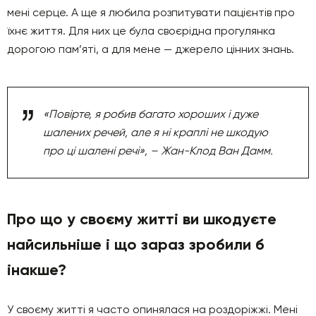
мені серце. А ще я любила розпитувати пацієнтів про
їхнє життя. Для них це була своєрідна прогулянка
дорогою пам’яті, а для мене — джерело цінних знань.
«Повірте, я робив багато хороших і дуже
шалених речей, але я ні краплі не шкодую
про ці шалені речі», – Жан-Клод Ван Дамм.
Про що у своєму житті ви шкодуєте
найсильніше і що зараз зробили б
інакше?
У своєму житті я часто опинялася на роздоріжжі. Мені