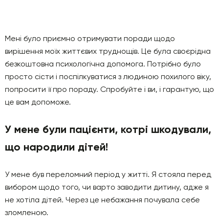
Мені було приємно отримувати поради щодо
вирішення моїх життєвих труднощів. Це була своєрідна
безкоштовна психологічна допомога. Потрібно було
просто сісти і поспілкуватися з людиною похилого віку,
попросити її про пораду. Спробуйте і ви, і гарантую, що
це вам допоможе.
У мене були пацієнти, котрі шкодували,
що народили дітей!
У мене був переломний період у житті. Я стояла перед
вибором щодо того, чи варто заводити дитину, адже я
не хотіла дітей. Через це небажання почувала себе
зломленою.