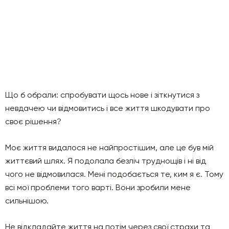
Що б обрали: спробувати щось нове і зіткнутися з
невдачею чи відмовитись і все життя шкодувати про
своє рішення?
Моє життя видалося не найпростішим, але це був мій
життєвий шлях. Я подолала безліч труднощів і ні від
чого не відмовилася. Мені подобається те, ким я є. Тому
всі мої проблеми того варті. Вони зробили мене
сильнішою.
Не відкладайте життя на потім через свої страхи та