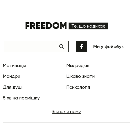
FREEDOM
Те, що надихає
Ми у фейсбук
Мотивація
Між рядків
Мандри
Цікаво знати
Для душі
Психологія
5 хв на посмішку
Звязок з нами