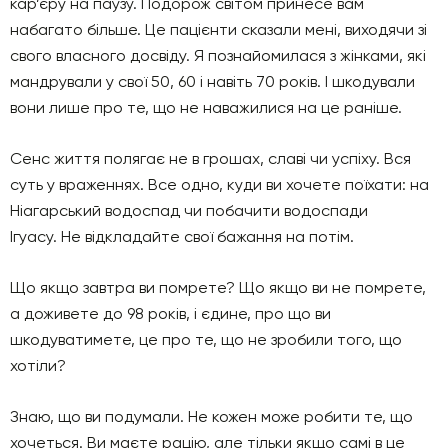
кар’єру на паузу. Подорож світом принесе вам
набагато більше. Це пацієнти сказали мені, виходячи зі
свого власного досвіду. Я познайомилася з жінками, які
мандрували у свої 50, 60 і навіть 70 років. І шкодували
вони лише про те, що не наважилися на це раніше.
Сенс життя полягає не в грошах, славі чи успіху. Вся
суть у враженнях. Все одно, куди ви хочете поїхати: на
Ніагарський водоспад чи побачити водоспади
Ігуасу. Не відкладайте свої бажання на потім.
Що якщо завтра ви помрете? Що якщо ви не помрете,
а доживете до 98 років, і єдине, про що ви
шкодуватимете, це про те, що не зробили того, що
хотіли?
Знаю, що ви подумали. Не кожен може робити те, що
хочеться. Ви маєте рацію, але тільки якщо самі в це