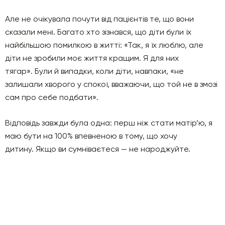
Але не очікувала почути від пацієнтів те, що вони
сказали мені. Багато хто зізнався, що діти були їх
найбільшою помилкою в житті: «Так, я їх люблю, але
діти не зробили моє життя кращим. Я для них
тягар». Були й випадки, коли діти, навпаки, «не
залишали хворого у спокої, вважаючи, що той не в змозі
сам про себе подбати».
Відповідь завжди була одна: перш ніж стати матір’ю, я
маю бути на 100% впевненою в тому, що хочу
дитину. Якщо ви сумніваєтеся — не народжуйте.