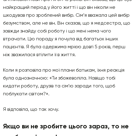
найкращий період у його житті і що він ніколи не
шкодував про зроблений вибір. Сім’я вважала цей вибір
безумством, але не він. Він сказав, що я медсестра, що
завжди знайду собі роботу і що мені нема чого
втрачати. Цю пораду я почула від багатьох інших
пацієнтів. Я була одержима мрією довгі 5 років, перш
ніж зважилася втілити її в життя.
Коли я розповіла про мої плани батькам, їхня реакція
була однозначною: «Ти збожеволіла. Навіщо тобі
кидати роботу, друзів та сім’ю заради того, щоб
поблукати світом?».
Я відповіла, що так хочу.
Якщо ви не зробите цього зараз, то не