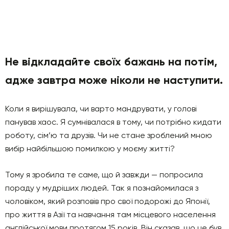
Не відкладайте своїх бажань на потім,
адже завтра може ніколи не наступити.
Коли я вирішувала, чи варто мандрувати, у голові
панував хаос. Я сумнівалася в тому, чи потрібно кидати
роботу, сім’ю та друзів. Чи не стане зроблений мною
вибір найбільшою помилкою у моєму житті?
Тому я зробила те саме, що й завжди — попросила
пораду у мудріших людей. Так я познайомилася з
чоловіком, який розповів про свої подорожі до Японії,
про життя в Азії та навчання там місцевого населення
англійської мови протягом 15 років. Він сказав, що це був