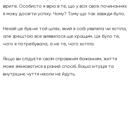
вірите. Особисто я вірю в те, що у всіх своїх починаннях
я можу досягти успіху. Чому? Тому що так завжди було.
Нехай це був не той шлях, який я собі уявляла чи хотіла,
але зрештою все виявилося ще кращим. Це було те,
чого я потребувала, а не те, чого хотіла.
Якщо ви слідуєте своїм справжнім бажанням, життя
може змінюватися в різний спосіб. Ваша інтуїція та
внутрішнє чуття ніколи не йдуть.