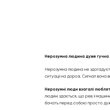
Нерозумна людина дуже гучна 
Нерозумна людина не здогадуєть
ситуації на дорозі. Сигнал вона
Нерозумні люди взагалі люблят
людині здається, що рев її машин
бачать перед собою просто дуже в