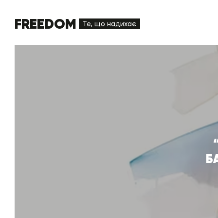
FREEDOM
Те, що надихає
Б