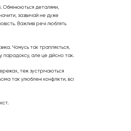
ні. Обмінюються деталями,
значити, зазвичай не дуже
овість. Важливі речі люблять
зика. Чомусь так трапляється,
у парадоксу, але це дійсно так.
цмережах, теж зустрічаються
сіма так улюблені конфлікти, всі
кст.