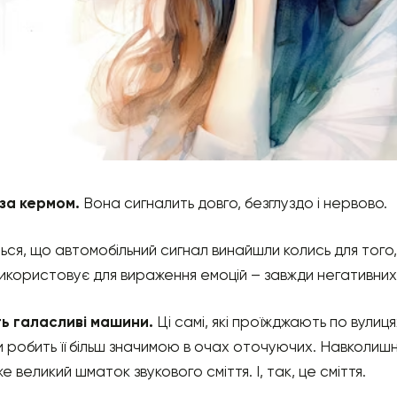
за кермом.
Вона сигналить довго, безглуздо і нервово.
ся, що автомобільний сигнал винайшли колись для тог
 використовує для вираження емоцій – завжди негативних
ь галасливі машини.
Ці самі, які проїжджають по вулиц
и робить її більш значимою в очах оточуючих. Навколишн
еликий шматок звукового сміття. І, так, це сміття.