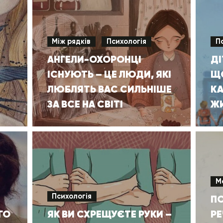
Між рядків
Психологія
П
АНГЕЛИ-ОХОРОНЦІ
ДІ
ІСНУЮТЬ – ЦЕ ЛЮДИ, ЯКІ
Щ
ЛЮБЛЯТЬ ВАС СИЛЬНІШЕ
КА
ЗА ВСЕ НА СВІТІ
ЖИ
М
Психологія
ПО
ГО
ЯК ВИ СХРЕЩУЄТЕ РУКИ –
РЕ