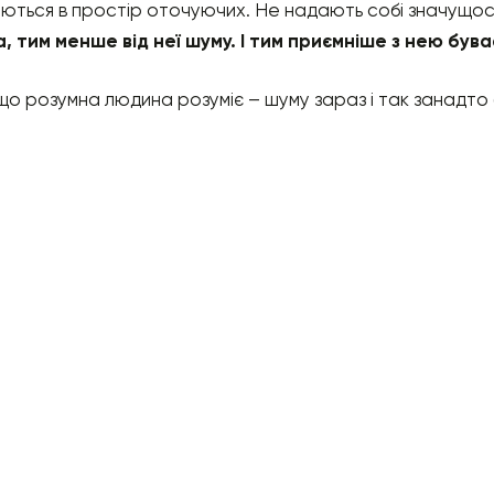
аються в простір оточуючих. Не надають собі значущо
, тим менше від неї шуму. І тим приємніше з нею бува
 що розумна людина розуміє – шуму зараз і так занадто 