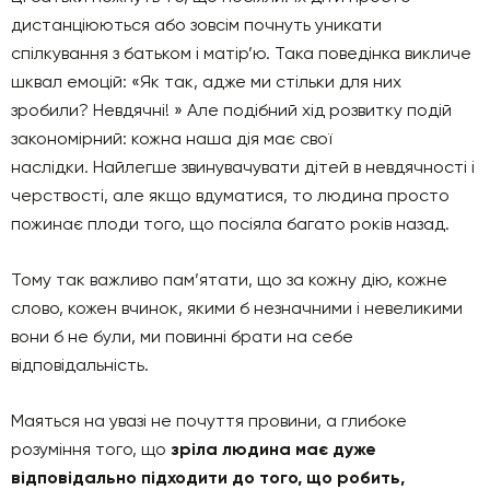
дистанціюються або зовсім почнуть уникати
спілкування з батьком і матір’ю. Така поведінка викличе
шквал емоцій: «Як так, адже ми стільки для них
зробили? Невдячні! » Але подібний хід розвитку подій
закономірний: кожна наша дія має свої
наслідки. Найлегше звинувачувати дітей в невдячності і
черствості, але якщо вдуматися, то людина просто
пожинає плоди того, що посіяла багато років назад.
Тому так важливо пам’ятати, що за кожну дію, кожне
слово, кожен вчинок, якими б незначними і невеликими
вони б не були, ми повинні брати на себе
відповідальність.
Маяться на увазі не почуття провини, а глибоке
розуміння того, що
зріла людина має дуже
відповідально підходити до того, що робить,