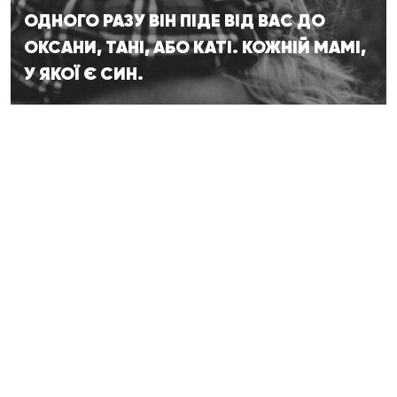
ОДНОГО РАЗУ ВІН ПІДЕ ВІД ВАС ДО
ОКСАНИ, ТАНІ, АБО КАТІ. КОЖНІЙ МАМІ,
У ЯКОЇ Є СИН.
FREEDOM
Те, що надихає
Ми у фейсбук
Мотивація
Між рядків
Мандри
Цікаво знати