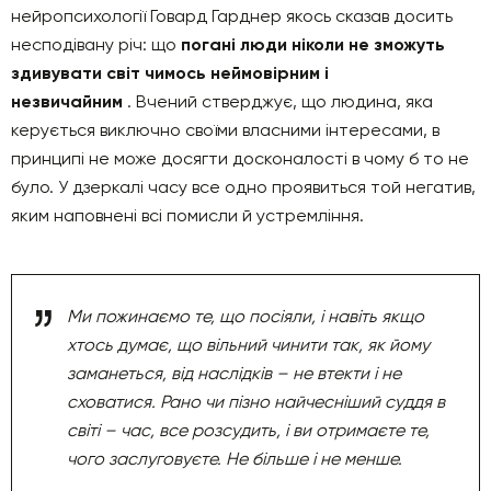
нейропсихології Говард Гарднер якось сказав досить
несподівану річ: що
погані люди ніколи не зможуть
здивувати світ чимось неймовірним і
незвичайним
. Вчений стверджує, що людина, яка
керується виключно своїми власними інтересами, в
принципі не може досягти досконалості в чому б то не
було. У дзеркалі часу все одно проявиться той негатив,
яким наповнені всі помисли й устремління.
Ми пожинаємо те, що посіяли, і навіть якщо
хтось думає, що вільний чинити так, як йому
заманеться, від наслідків – не втекти і не
сховатися. Рано чи пізно найчесніший суддя в
світі – час, все розсудить, і ви отримаєте те,
чого заслуговуєте. Не більше і не менше.