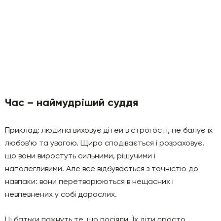
Час – наймудріший суддя
Приклад: людина виховує дітей в строгості, не балує їх
любов’ю та увагою. Щиро сподівається і розраховує,
що вони виростуть сильними, рішучими і
наполегливими. Але все відбувається з точністю до
навпаки: вони перетворюються в нещасних і
невпевнених у собі дорослих.
Ці батьки пожнуть те, що посіяли. Їх діти просто