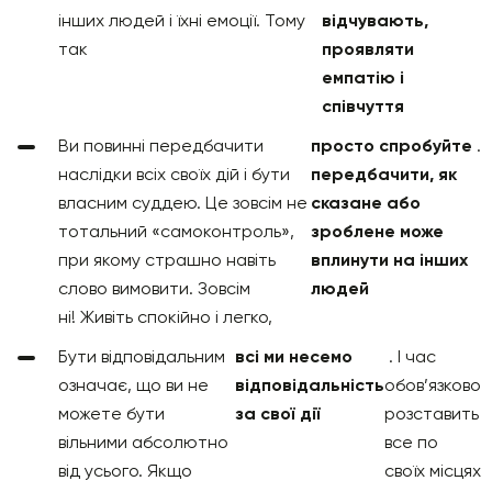
інших людей і їхні емоції. Тому
відчувають,
так
проявляти
емпатію і
співчуття
Ви повинні передбачити
просто спробуйте
.
наслідки всіх своїх дій і бути
передбачити, як
власним суддею. Це зовсім не
сказане або
тотальний «самоконтроль»,
зроблене може
при якому страшно навіть
вплинути на інших
слово вимовити. Зовсім
людей
ні! Живіть спокійно і легко,
Бути відповідальним
всі ми несемо
. І час
означає, що ви не
відповідальність
обов’язково
можете бути
за свої дії
розставить
вільними абсолютно
все по
від усього. Якщо
своїх місцях