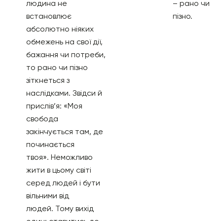
людина не
– рано чи
встановлює
пізно.
абсолютно ніяких
обмежень на свої дії,
бажання чи потреби,
то рано чи пізно
зіткнеться з
наслідками. Звідси й
прислів’я: «Моя
свобода
закінчується там, де
починається
твоя». Неможливо
жити в цьому світі
серед людей і бути
вільними від
людей. Тому вихід