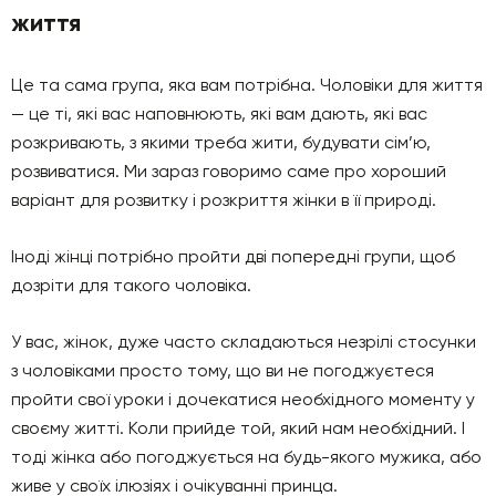
життя
Це та сама група, яка вам потрібна. Чоловіки для життя
— це ті, які вас наповнюють, які вам дають, які вас
розкривають, з якими треба жити, будувати сім’ю,
розвиватися. Ми зараз говоримо саме про хороший
варіант для розвитку і розкриття жінки в її природі.
Іноді жінці потрібно пройти дві попередні групи, щоб
дозріти для такого чоловіка.
У вас, жінок, дуже часто складаються незрілі стосунки
з чоловіками просто тому, що ви не погоджуєтеся
пройти свої уроки і дочекатися необхідного моменту у
своєму житті. Коли прийде той, який нам необхідний. І
тоді жінка або погоджується на будь-якого мужика, або
живе у своїх ілюзіях і очікуванні принца.