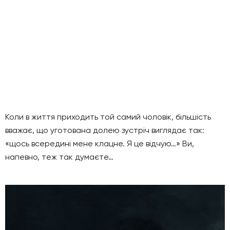
Коли в життя приходить той самий чоловік, більшість
вважає, що уготована долею зустріч виглядає так:
«щось всередині мене клацне. Я це відчую…» Ви,
напевно, теж так думаєте…