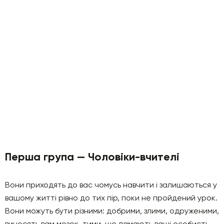
Перша група — Чоловіки-вчителі
Вони приходять до вас чомусь навчити і залишаються у
вашому житті рівно до тих пір, поки не пройдений урок.
Вони можуть бути різними: добрими, злими, одруженими,
виносять вам мозок, тими, що ламають ваші особисті