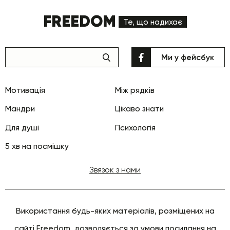
FREEDOM
Те, що надихає
Ми у фейсбук
Мотивація
Між рядків
Мандри
Цікаво знати
Для душі
Психологія
5 хв на посмішку
Звязок з нами
Використання будь-яких матеріалів, розміщених на
сайті Freedom, дозволяється за умови посилання на