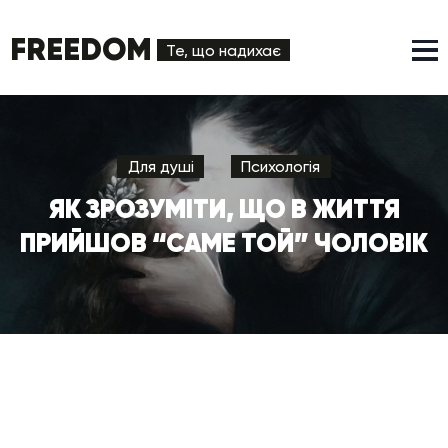
FREEDOM
Те, що надихає
Для душі
Психологія
ЯК ЗРОЗУМІТИ, ЩО В ЖИТТЯ
ПРИЙШОВ “САМЕ ТОЙ” ЧОЛОВІК