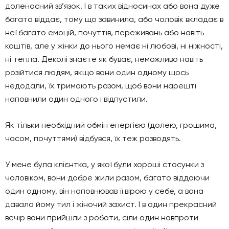
доленосний зв’язок. І в таких відносинах або вона дуже
багато віддає, тому що завинила, або чоловік вкладає в
неї багато емоцій, почуттів, переживань або навіть
коштів, але у жінки до нього немає ні любові, ні ніжності,
ні тепла. Деколі знаєте як буває, неможливо навіть
розійтися людям, якщо вони один одному щось
недодали, їх тримають разом, щоб вони нарешті
наповнили один одного і відпустили.
Як тільки необхідний обмін енергією (долею, грошима,
часом, почуттями) відбувся, їх теж розводять.
У мене була клієнтка, у якої були хороші стосунки з
чоловіком, вони добре жили разом, багато віддаючи
один одному, він наповнював її вірою у себе, а вона
давала йому тил і жіночий захист. І в один прекрасний
вечір вони прийшли з роботи, сіли один навпроти