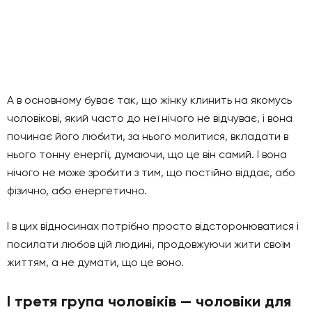
А в основному буває так, що жінку клинить на якомусь
чоловікові, який часто до неї нічого не відчуває, і вона
починає його любити, за нього молитися, вкладати в
нього тонну енергії, думаючи, що це він самий. І вона
нічого не може зробити з тим, що постійно віддає, або
фізично, або енергетично.
І в цих відносинах потрібно просто відсторонюватися і
посилати любов цій людині, продовжуючи жити своїм
життям, а не думати, що це воно.
І третя група чоловіків — чоловіки для