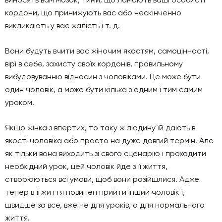
кордони, що принижують вас або нескінченно
викликають у вас жалість і т. д.
Вони будуть вчити вас жіночим якостям, самоцінності,
вірі в себе, захисту своїх кордонів, правильному
вибудовуванню відносин з чоловіками. Це може бути
один чоловік, а може бути кілька з одним і тим самим
уроком.
Якщо жінка з впертих, то таку ж людину їй дають в
якості чоловіка або просто на дуже довгий термін. Але
як тільки вона виходить зі свого сценарію і проходити
необхідний урок, цей чоловік йде з її життя,
створюються всі умови, щоб вони розійшлися. Адже
тепер в її життя повинен прийти інший чоловік і,
швидше за все, вже не для уроків, а для нормального
життя.