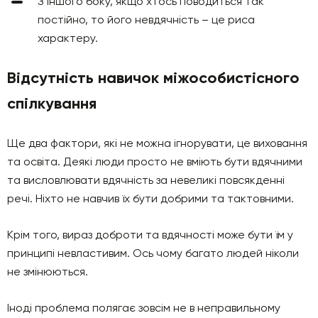
З іншого боку, якщо хтось поводиться так
постійно, то його невдячність – це риса
характеру.
Відсутність навичок міжособистісного
спілкування
Ще два фактори, які не можна ігнорувати, це виховання
та освіта. Деякі люди просто не вміють бути вдячними
та висловлювати вдячність за невеликі повсякденні
речі. Ніхто не навчив їх бути добрими та тактовними.
Крім того, вираз доброти та вдячності може бути їм у
принципі невластивим. Ось чому багато людей ніколи
не змінюються.
Іноді проблема полягає зовсім не в неправильному