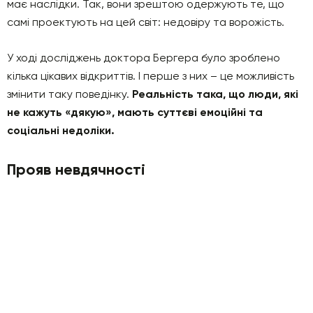
має наслідки. Так, вони зрештою одержують те, що
самі проектують на цей світ: недовіру та ворожість.
У ході досліджень доктора Бергера було зроблено
кілька цікавих відкриттів. І перше з них – це можливість
змінити таку поведінку.
Реальність така, що люди, які
не кажуть «дякую», мають суттєві емоційні та
соціальні недоліки.
Прояв невдячності