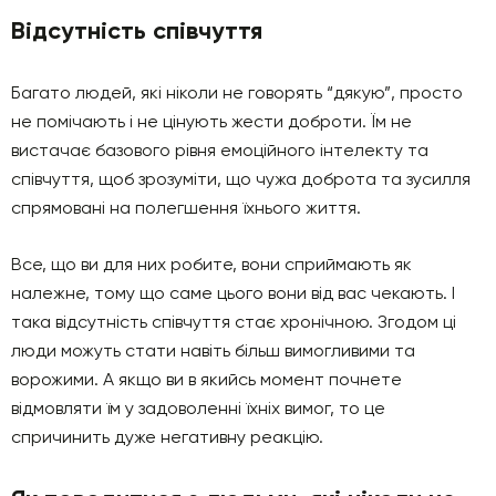
Відсутність співчуття
Багато людей, які ніколи не говорять “дякую”, просто
не помічають і не цінують жести доброти. Їм не
вистачає базового рівня емоційного інтелекту та
співчуття, щоб зрозуміти, що чужа доброта та зусилля
спрямовані на полегшення їхнього життя.
Все, що ви для них робите, вони сприймають як
належне, тому що саме цього вони від вас чекають. І
така відсутність співчуття стає хронічною. Згодом ці
люди можуть стати навіть більш вимогливими та
ворожими. А якщо ви в якийсь момент почнете
відмовляти їм у задоволенні їхніх вимог, то це
спричинить дуже негативну реакцію.