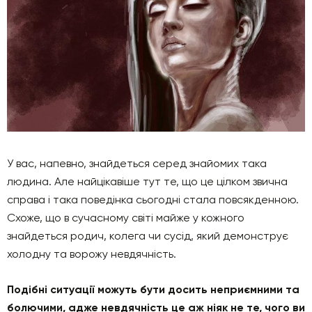
У вас, напевно, знайдеться серед знайомих така
людина. Але найцікавіше тут те, що це цілком звична
справа і така поведінка сьогодні стала повсякденною.
Схоже, що в сучасному світі майже у кожного
знайдеться родич, колега чи сусід, який демонструє
холодну та ворожу невдячність.
Подібні ситуації можуть бути досить неприємними та
болючими, адже невдячність це аж ніяк не те, чого ви