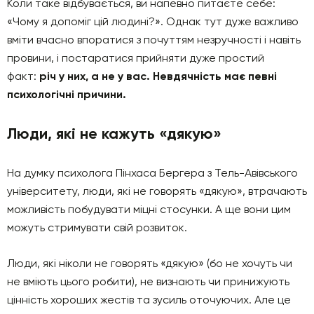
Коли таке відбувається, ви напевно питаєте себе:
«Чому я допоміг цій людині?». Однак тут дуже важливо
вміти вчасно впоратися з почуттям незручності і навіть
провини, і постаратися прийняти дуже простий
факт:
річ у них, а не у вас. Невдячність має певні
психологічні причини.
Люди, які не кажуть «дякую»
На думку психолога Пінхаса Бергера з Тель-Авівського
університету, люди, які не говорять «дякую», втрачають
можливість побудувати міцні стосунки. А ще вони цим
можуть стримувати свій розвиток.
Люди, які ніколи не говорять «дякую» (бо не хочуть чи
не вміють цього робити), не визнають чи принижують
цінність хороших жестів та зусиль оточуючих. Але це