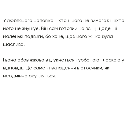
У люблячого чоловіка ніхто нічого не вимагає і ніхто
його не змушує. Він сам готовий на всі ці щоденні
маленькі подвиги, бо хоче, щоб його жінка була
щаслива.
І вона обов’язково відгукнеться турботою і ласкою у
відповідь. Це саме ті вкладення в стосунки, які
неодмінно окупляться.