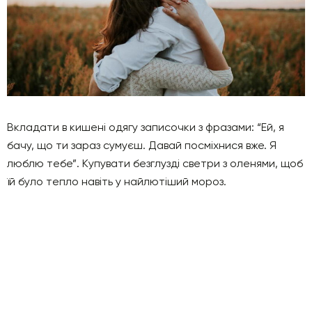
Вкладати в кишені одягу записочки з фразами: “Ей, я
бачу, що ти зараз сумуєш. Давай посміхнися вже. Я
люблю тебе”. Купувати безглузді светри з оленями, щоб
їй було тепло навіть у найлютіший мороз.