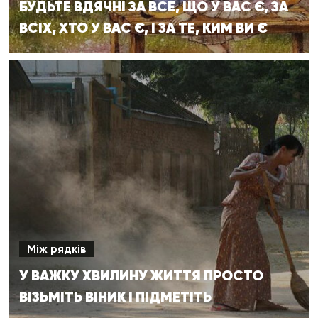
БУДЬТЕ ВДЯЧНІ ЗА ВСЕ, ЩО У ВАС Є, ЗА
ВСІХ, ХТО У ВАС Є, І ЗА ТЕ, КИМ ВИ Є
Між рядків
У ВАЖКУ ХВИЛИНУ ЖИТТЯ ПРОСТО
ВІЗЬМІТЬ ВІНИК І ПІДМЕТІТЬ