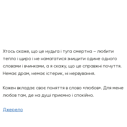
Хтось скаже, що це нудьга і туга смертна – любити
тепло і щиро і не намагатися знищити одине одного
словами і вчинками, а я скажу, що це справжні почуття.
Немає драм, немає істерик, ні нервування.
Кожен вкладає своє поняття в слово «любов». Для мене
любов там, де на душі приємно і спокійно.
Джерело