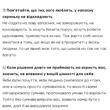
3)
Пам’ятайте, що тих, кого люблять, у запасну
скриньку не відкладають
Не садять на лаву запасних, не заморожують, не
консервують. Їх хочуть бачити поруч, хочуть робити
щасливими, тримаються за них. Тож варто собі чесно
зізнатися в тому, що якщо ви не в пріоритеті у якоїсь
людини, то це явний знак того, що шансів на так не так
багато.
4)
Коли рішення довго не приймають на користь вас,
значить, не впевнені у вашій цінності для себе
Якби були почуття, якби людина схилялася до «так»,
але в чомусь просто сумнівалася, то вона б з вами
обговорювала сумніви, пропонувала умови та варіанти.
Тобто без сумнівів вибрали вас, заявила намір бути з
вами, далі б ви вирішували зокрема.