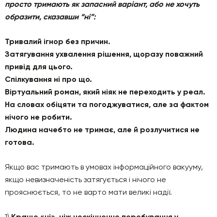
просто тримають як запасний варіант, або не хочуть
образити, сказавши “ні”:
Тривалий ігнор без причин.
Затягування ухвалення рішення, щоразу поважний
привід для цього.
Спілкування ні про що.
Віртуальний роман, який ніяк не переходить у реал.
На словах обіцяти та погоджуватися, але за фактом
нічого не робити.
Людина начебто не тримає, але й розлучитися не
готова.
Якщо вас тримають в умовах інформаційного вакууму,
якщо невизначеність затягується і нічого не
прояснюється, то не варто мати великі надії.
1)
Краще «ні», ніж нескінченне перебування у