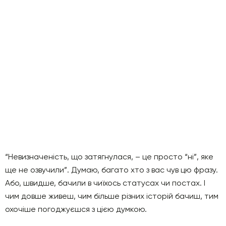
“Невизначеність, що затягнулася, – це просто “ні”, яке
ще не озвучили”. Думаю, багато хто з вас чув цю фразу.
Або, швидше, бачили в чиїхось статусах чи постах. І
чим довше живеш, чим більше різних історій бачиш, тим
охочіше погоджуєшся з цією думкою.