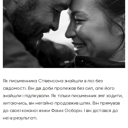
Як письменника Стівенсона знайшли в лісі без
свідомості. Він дві доби пролежав без сил, але його
знайшли і підлікували. Як тільки письменник зміг ходити,
хитаючись, він негайно продовжив шлях. Він прямував
до своєї коханої жінки Фанні Осборн. І він дістався до
неї в результаті.