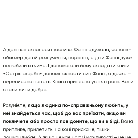
А далі все склалося щасливо. Фанні одужала, чоловік-
абьюзер дав їй розлучення, нарешті, а діти Фанні дуже
полюбили вітчима. І допомагали йому складати книги.
«Острів скарбів» допоміг скласти син Фанні, а дочка –
переписала повість. Книга принесла успіх і гроші. Вони
стали жити добре.
Розумієте,
якщо людина по-справжньому любить, у
неї знайдеться час, щоб до вас приїхати, якщо ви
покличете або просто повідомите, що ви в біді.
Вона
припливе, прилетить, на коні прискаче, пішки
дошкандибає. А якщо немає часу і можливості – це не