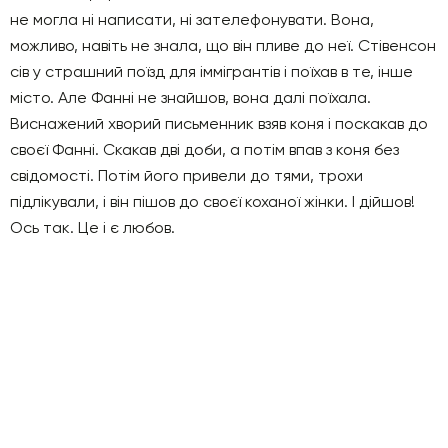
не могла ні написати, ні зателефонувати. Вона,
можливо, навіть не знала, що він пливе до неї. Стівенсон
сів у страшний поїзд для іммігрантів і поїхав в те, інше
місто. Але Фанні не знайшов, вона далі поїхала.
Виснажений хворий письменник взяв коня і поскакав до
своєї Фанні. Скакав дві доби, а потім впав з коня без
свідомості. Потім його привели до тями, трохи
підлікували, і він пішов до своєї коханої жінки. І дійшов!
Ось так. Це і є любов.