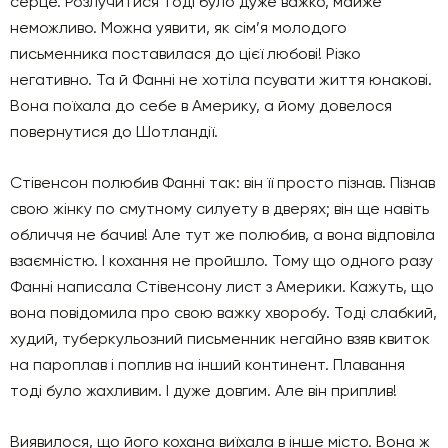
серце. Розлучитися тоді було дуже важко, майже
неможливо. Можна уявити, як сім’я молодого
письменника поставилася до цієї любові! Різко
негативно. Та й Фанні не хотіла псувати життя юнакові.
Вона поїхала до себе в Америку, а йому довелося
повернутися до Шотландії.
Стівенсон полюбив Фанні так: він її просто пізнав. Пізнав
свою жінку по смутному силуету в дверях; він ще навіть
обличчя не бачив! Але тут же полюбив, а вона відповіла
взаємністю. І кохання не пройшло. Тому що одного разу
Фанні написала Стівенсону лист з Америки. Кажуть, що
вона повідомила про свою важку хворобу. Тоді слабкий,
худий, туберкульозний письменник негайно взяв квиток
на пароплав і поплив на інший континент. Плавання
тоді було жахливим. І дуже довгим. Але він приплив!
Виявилося, що його кохана виїхала в інше місто. Вона ж